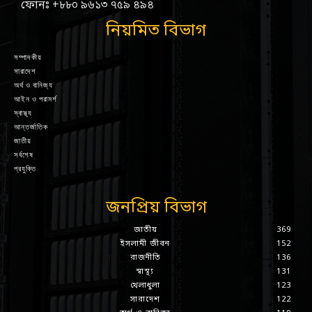
ফোনঃ +৮৮০ ৯৬১৩ ৭৫৯ ৪৯৪
নিয়মিত বিভাগ
সম্পাদকীয়
সারাদেশ
অর্থ ও বানিজ্য
আইন ও পরামর্শ
স্বাস্থ্য
আন্তর্জাতিক
জাতীয়
সর্বশেষ
প্রযুক্তি
জনপ্রিয় বিভাগ
জাতীয়
369
ইসলামী জীবন
152
রাজনীতি
136
স্বাস্থ্য
131
খেলাধুলা
123
সারাদেশ
122