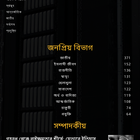
স্বাস্থ্য
আন্তর্জাতিক
জাতীয়
সর্বশেষ
প্রযুক্তি
জনপ্রিয় বিভাগ
জাতীয়
371
ইসলামী জীবন
152
রাজনীতি
136
স্বাস্থ্য
131
খেলাধুলা
123
সারাদেশ
122
অর্থ ও বানিজ্য
119
আন্তর্জাতিক
108
চাকুরী
74
প্রযুক্তি
64
সম্পাদকীয়
গৃহবধূ থেকে রাষ্ট্রক্ষমতার শীর্ষে: যেভাবে ইতিহাস