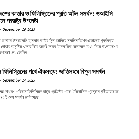
দেশের কাতার ও ফিলিস্তিনের প্রতি অটল সমর্থন: ওআইসি
নে পররাষ্ট্র উপদেষ্টা
-
September 16, 2025
 কাতারে ইসরায়েলি হামলার কঠোর নিন্দা জানিয়ে মুসলিম বিশ্বে একাত্মতা পুনর্ব্যক্ত
দোহায় অনুষ্ঠিত ওআইসি’র জরুরি আরব-ইসলামিক সম্মেলনে অংশ নিয়ে বাংলাদেশের
র উপদেষ্টা মো. তৌহিদ
ীন ফিলিস্তিনের পথে ঐকমত্য: জাতিসংঘে বিপুল সমর্থন
-
September 14, 2025
র সাধারণ পরিষদে ফিলিস্তিন রাষ্ট্র প্রতিষ্ঠার পক্ষে ঐতিহাসিক প্রস্তাব গৃহীত হয়েছে,
৪২টি দেশ সমর্থন জানিয়েছে