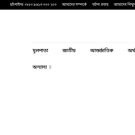
হটলাইনঃ +৮৮০ ৯৬১৩ ০০০ ২০০
আমাদের সম্পর্কে
ঘটনা প্রবাহ
আমাদের লিখু
মূলপাতা
জাতীয়
আন্তর্জাতিক
অর্
অন্যান্য