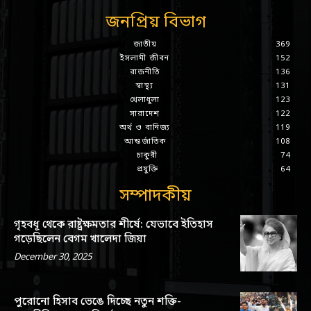
জনপ্রিয় বিভাগ
জাতীয়
369
ইসলামী জীবন
152
রাজনীতি
136
স্বাস্থ্য
131
খেলাধুলা
123
সারাদেশ
122
অর্থ ও বানিজ্য
119
আন্তর্জাতিক
108
চাকুরী
74
প্রযুক্তি
64
সম্পাদকীয়
গৃহবধূ থেকে রাষ্ট্রক্ষমতার শীর্ষে: যেভাবে ইতিহাস
গড়েছিলেন বেগম খালেদা জিয়া
December 30, 2025
পুরোনো হিসাব ভেঙে দিচ্ছে নতুন শক্তি-