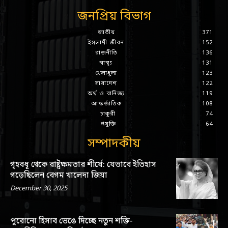
জনপ্রিয় বিভাগ
জাতীয়
371
ইসলামী জীবন
152
রাজনীতি
136
স্বাস্থ্য
131
খেলাধুলা
123
সারাদেশ
122
অর্থ ও বানিজ্য
119
আন্তর্জাতিক
108
চাকুরী
74
প্রযুক্তি
64
সম্পাদকীয়
গৃহবধূ থেকে রাষ্ট্রক্ষমতার শীর্ষে: যেভাবে ইতিহাস
গড়েছিলেন বেগম খালেদা জিয়া
December 30, 2025
পুরোনো হিসাব ভেঙে দিচ্ছে নতুন শক্তি-