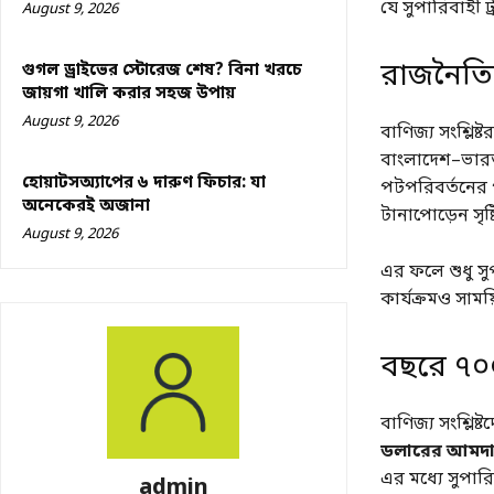
যে সুপারিবাহী 
August 9, 2026
রাজনৈতিক
গুগল ড্রাইভের স্টোরেজ শেষ? বিনা খরচে
জায়গা খালি করার সহজ উপায়
August 9, 2026
বাণিজ্য সংশ্লিষ
বাংলাদেশ–ভারত
হোয়াটসঅ্যাপের ৬ দারুণ ফিচার: যা
পটপরিবর্তনের পর
অনেকেরই অজানা
টানাপোড়েন সৃষ্ট
August 9, 2026
এর ফলে শুধু সুপ
কার্যক্রমও সাময়
বছরে ৭০
বাণিজ্য সংশ্লিষ
ডলারের আমদা
এর মধ্যে সুপারি
admin