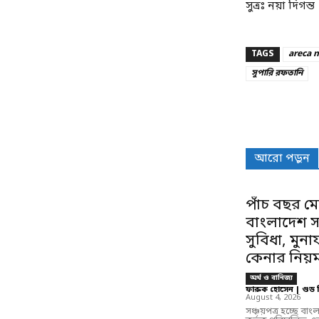
সুত্রঃ নয়া দিগন্ত
TAGS
areca 
সুপারি রফতানি
Share
আরো পড়ুন
পাঁচ বছর মে
বাংলাদেশ সঞ্
সুবিধা, মুন
কেনার নিয়
অর্থ ও বানিজ্য
ফারুক হোসেন | গুড 
August 4, 2026
সঞ্চয়পত্র হচ্ছে বা