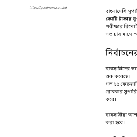
https://goodnews.com.bd
বাংলাদেশি সুপা
কোটি টাকার সু
পরীক্ষার রিপোর্
গত চার মাসে স্প
নির্বাচন
ব্যবসায়ীদের ভ
শুরু করেছে।
গত ১৫ ফেব্রুয়
রোববার সুপারির
করে।
ব্যবসায়ীরা আশ
করা হবে।