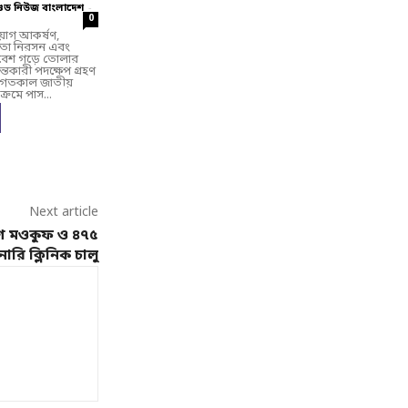
গুড নিউজ বাংলাদেশ
-
0
য়োগ আকর্ষণ,
লতা নিরসন এবং
রিবেশ গড়ে তোলার
ন্তকারী পদক্ষেপ গ্রহণ
 গতকাল জাতীয়
ক্রমে পাস...
Next article
ঋণ মওকুফ ও ৪৭৫
রি ক্লিনিক চালু