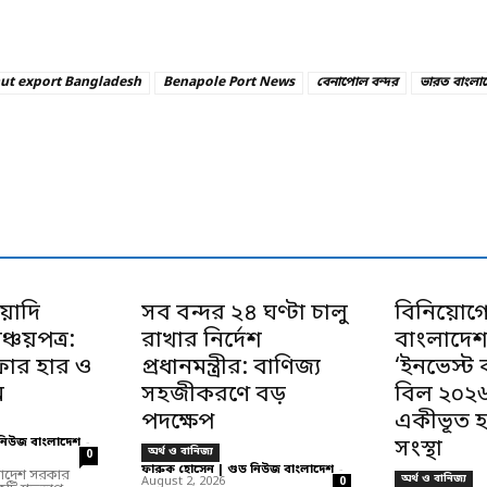
nut export Bangladesh
Benapole Port News
বেনাপোল বন্দর
ভারত বাংলাদ
য়াদি
সব বন্দর ২৪ ঘণ্টা চালু
বিনিয়োগে
চয়পত্র:
রাখার নির্দেশ
বাংলাদেশ
াফার হার ও
প্রধানমন্ত্রীর: বাণিজ্য
‘ইনভেস্ট
ম
সহজীকরণে বড়
বিল ২০২৬
পদক্ষেপ
একীভূত হচ
নিউজ বাংলাদেশ
-
সংস্থা
অর্থ ও বানিজ্য
0
ফারুক হোসেন | গুড নিউজ বাংলাদেশ
-
ংলাদেশ সরকার
অর্থ ও বানিজ্য
August 2, 2026
0