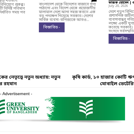
একটি শতভাগ
ফারুক হোসেন | 
বাংলাদেশ থেকে বিদেশের বাজারে পণ্য
বিনিয়োগ প্রকল্প।
July 20, 2026
পাঠানো এবং বিদেশ থেকে প্রয়োজনীয়
নির্দিষ্ট পরিমাণ
দেশে নতুন বিনি
মালামাল দেশে আনা সহজ করতে এক
ির্ধারিত সময় পর
প্রশাসনিক জটি
বড় পদক্ষেপ নিয়েছে সরকার। দেশের
ব্যবসাবান্ধব প
সার্বিক ব্যবসা-বাণিজ্যকে আরও...
লক্ষ্যে একটি যুগা
বিস্তারিত -
করেছে সরকার।
সংসদে সর্বসম্মতি
বিস্তারিত -
ের নেতৃত্বে নতুন অধ্যায়: নতুন
কৃষি কার্ড, ১০ হাজার কোটি 
ুর রহমান
মোবাইল ভেটেরিনা
- Advertisement -