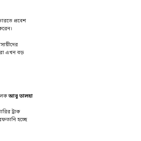
ভারতে প্রবেশ
 করেন।
সায়ীদের
ারা এখন বড়
চালক
আবু তালহা
রির ট্রাক
রফতানি হচ্ছে