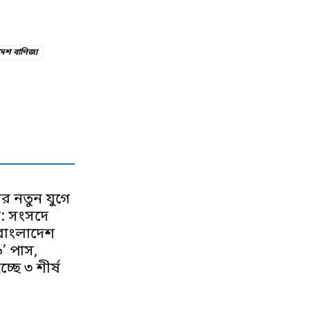
েশ বাণিজ্য
র নতুন যুগে
: সংসদে
 বাংলাদেশ
’ পাস,
্ছে ৩ শীর্ষ