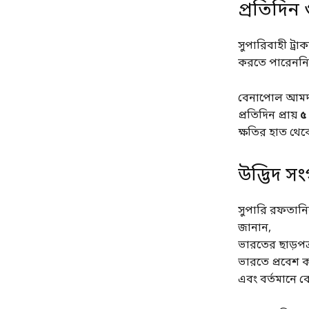
প্রতিদিন
সুপারিবাহী ট্র
করতে পারেননি। 
বেনাপোল আমদানি
প্রতিদিন প্রায়
৫
ক্ষতির হাত থেকে
উদ্ভিদ সং
সুপারি রফতানির
জানান,
ভারতের ছাড়পত্
ভারতে প্রবেশ ক
এবং বর্তমানে