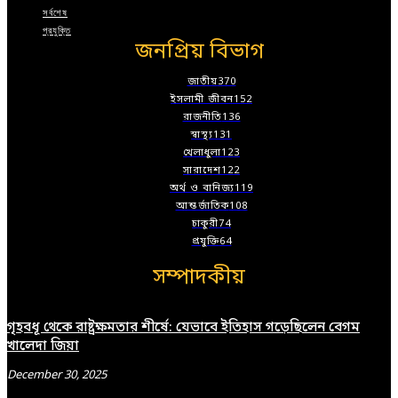
সর্বশেষ
প্রযুক্তি
জনপ্রিয় বিভাগ
জাতীয়
370
ইসলামী জীবন
152
রাজনীতি
136
স্বাস্থ্য
131
খেলাধুলা
123
সারাদেশ
122
অর্থ ও বানিজ্য
119
আন্তর্জাতিক
108
চাকুরী
74
প্রযুক্তি
64
সম্পাদকীয়
গৃহবধূ থেকে রাষ্ট্রক্ষমতার শীর্ষে: যেভাবে ইতিহাস গড়েছিলেন বেগম
খালেদা জিয়া
December 30, 2025