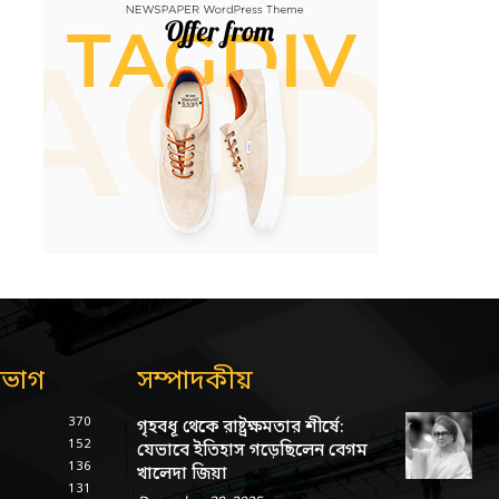
িভাগ
সম্পাদকীয়
370
গৃহবধূ থেকে রাষ্ট্রক্ষমতার শীর্ষে:
152
যেভাবে ইতিহাস গড়েছিলেন বেগম
136
খালেদা জিয়া
131