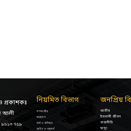
নিয়মিত বিভাগ
জনপ্রিয় ব
ও প্রকাশকঃ
জাতীয়
সম্পাদকীয়
ন আলী
ইসলামী জীবন
সারাদেশ
রাজনীতি
অর্থ ও বানিজ্য
 ৯৬১৩ ৭৫৯
স্বাস্থ্য
আইন ও পরামর্শ