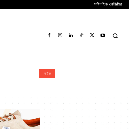
সাইন ইন/ রেজিষ্টার
লাইভ