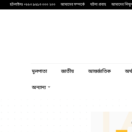
হটলাইনঃ +৮৮০ ৯৬১৩ ০০০ ২০০
আমাদের সম্পর্কে
ঘটনা প্রবাহ
আমাদের লিখু
মূলপাতা
জাতীয়
আন্তর্জাতিক
অর্
অন্যান্য