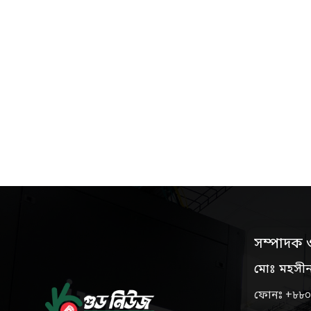
সম্পাদক 
মোঃ মহসী
ফোনঃ +৮৮০