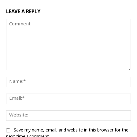
LEAVE A REPLY
Comment:
Na
Ema
Web
Save my name, email, and website in this browser for the
next time I comment.