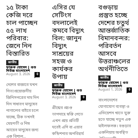
১৫ টাকা
এসির যে
বগুড়ায়
কেজি দরে
সেটিংস
প্রস্তুত হচ্ছে
চাল পাচ্ছেন
বদলালেই
দেশের চতুর্থ
৫৫ লাখ
কমবে বিদ্যুৎ
আন্তর্জাতিক
পরিবার:
বিল: জানুন
বিমানবন্দর:
জেনে নিন
বিদ্যুৎ
পরিবর্তন
বিস্তারিত
সাশ্রয়ের
আসবে
সহজ ও
উত্তরাঞ্চলের
জাতীয়
ফারুক হোসেন | গুড
কার্যকর
অর্থনীতিতে
নিউজ বাংলাদেশ
-
August 3, 2026
0
উপায়
জাতীয়
ফারুক হোসেন | গুড
দেশের বাজারে যখন
জাতীয়
নিউজ বাংলাদেশ
-
August 1, 2026
0
ফারুক হোসেন | গুড
নিত্যপ্রয়োজনীয়
নিউজ বাংলাদেশ
-
জিনিসপত্রের দাম দিন
August 3, 2026
0
বাংলাদেশের
দিন সাধারণ মানুষের
যোগাযোগ ব্যবস্থা ও
গ্রীষ্মের প্রচণ্ড
নাগালের বাইরে চলে
এভিয়েশন খাতে যুক্ত
তাপদাহে স্বস্তি পেতে
যাচ্ছে, ঠিক তখনই
হতে যাচ্ছে নতুন এক
এখন প্রায় প্রতিটি
মেহনতী ও নিম্ন
মাইলফলক। বগুড়ার
ঘরেই এসি বা এয়ার
আয়ের মানুষের জন্য
এরুলিয়ায় অবস্থিত
কন্ডিশনার অপরিহার্য
এক বিশাল...