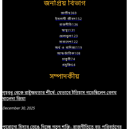
জনপ্রিয় বিভাগ
জাতীয়
369
ইসলামী জীবন
152
রাজনীতি
136
স্বাস্থ্য
131
খেলাধুলা
123
সারাদেশ
122
অর্থ ও বানিজ্য
119
আন্তর্জাতিক
108
চাকুরী
74
প্রযুক্তি
64
সম্পাদকীয়
গৃহবধূ থেকে রাষ্ট্রক্ষমতার শীর্ষে: যেভাবে ইতিহাস গড়েছিলেন বেগম
খালেদা জিয়া
December 30, 2025
পুরোনো হিসাব ভেঙে দিচ্ছে নতুন শক্তি- রাজনীতিতে বড় পরিবর্তনের