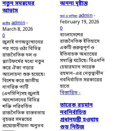
নতুন সমন্বয়ের
অনন্য দৃষ্টান্ত
আভাস
admin
-
অর্থ ও বানিজ্য
February 19, 2026
admin
-
জাতীয়
0
March 8, 2026
বাংলাদেশের
0
রাজনৈতিক ইতিহাসে
জুলাই গণঅভ্যুত্থানের
একটি গুরুত্বপূর্ণ ও
পর গড়ে ওঠা বিভিন্ন
ইতিবাচক অধ্যায়ের
রাজনৈতিক দল ও
সমাপ্তি ঘটেছে। বিএনপি
প্ল্যাটফর্মের মধ্যে নতুন
চেয়ারম্যান তারেক
করে ঐক্য গড়ার
রহমান–এর নেতৃত্বাধীন
আলোচনা শুরু হয়েছে।
নবনির্বাচিত সরকারের
বিশেষ করে জাতীয়
হাতে
নাগরিক পার্টি
বিস্তারিত -
(এনসিপি)সহ জুলাই
আন্দোলনের বিভিন্ন
তারেক রহমান
শক্তি পরিবর্তিত
নবনির্বাচিত
রাজনৈতিক বাস্তবতায়
প্রধানমন্ত্রী হওয়ায়
বৃহত্তর সমন্বয়ের
প্রয়োজনীয়তা অনুভব
গুড নিউজ