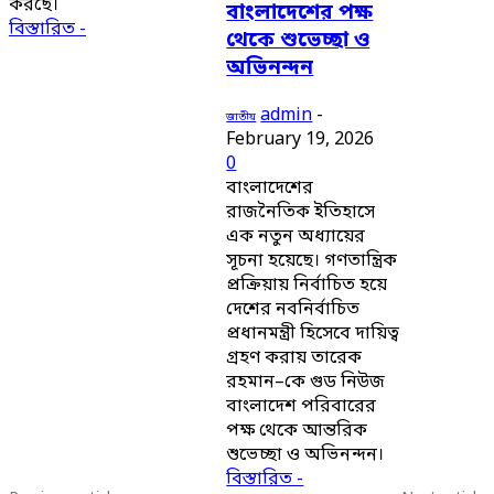
করছে।
বাংলাদেশের পক্ষ
বিস্তারিত -
থেকে শুভেচ্ছা ও
অভিনন্দন
admin
-
জাতীয়
February 19, 2026
0
বাংলাদেশের
রাজনৈতিক ইতিহাসে
এক নতুন অধ্যায়ের
সূচনা হয়েছে। গণতান্ত্রিক
প্রক্রিয়ায় নির্বাচিত হয়ে
দেশের নবনির্বাচিত
প্রধানমন্ত্রী হিসেবে দায়িত্ব
গ্রহণ করায় তারেক
রহমান–কে গুড নিউজ
বাংলাদেশ পরিবারের
পক্ষ থেকে আন্তরিক
শুভেচ্ছা ও অভিনন্দন।
বিস্তারিত -