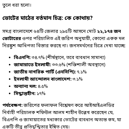
তুলে ধরা হলো।
ভোটের মাঠের বর্তমান চিত্র: কে কোথায়?
সমগ্র বাংলাদেশে ৬৪টি জেলার ২৯৫টি আসনে মোট
২২,১৭৪ জন
ভোটারের
ওপর পরিচালিত এই জরিপ অনুযায়ী, কোনো একক দল
নিরঙ্কুশ আধিপত্য বিস্তার করছে না। জনসমর্থনের চিত্রে দেখা যাচ্ছে:
বিএনপি:
৩৪.৭% (শীর্ষস্থানে, তবে ব্যবধান সামান্য)
জামায়াতে ইসলামী:
৩৩.৬% (শক্তিশালী অবস্থানে)
জাতীয় নাগরিক পার্টি (এনসিপি):
৭.১%
ইসলামী আন্দোলন বাংলাদেশ:
৩.১%
অন্যান্য দল:
৪.৫%
সিদ্ধান্তহীন:
১৭%
পর্যবেক্ষণ:
জরিপের ফলাফল বিশ্লেষণ করে আইআইএলডির
নির্বাহী পরিচালক শফিউল আলম শাহীন উল্লেখ করেছেন যে,
বিএনপি ও জামায়াতের মধ্যকার ভোটের ব্যবধান অত্যন্ত কম, যা
একটি তীব্র প্রতিদ্বন্দ্বিতার ইঙ্গিত দেয়।