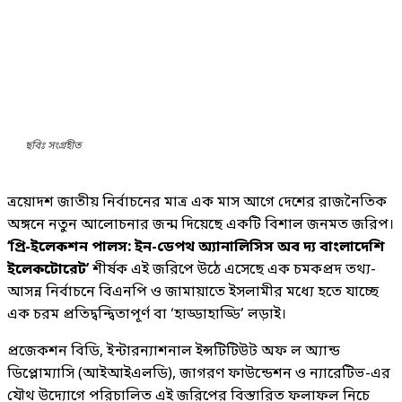
ছবিঃ সংগ্রহীত
ত্রয়োদশ জাতীয় নির্বাচনের মাত্র এক মাস আগে দেশের রাজনৈতিক
অঙ্গনে নতুন আলোচনার জন্ম দিয়েছে একটি বিশাল জনমত জরিপ।
‘প্রি-ইলেকশন পালস: ইন-ডেপথ অ্যানালিসিস অব দ্য বাংলাদেশি
ইলেকটোরেট’
শীর্ষক এই জরিপে উঠে এসেছে এক চমকপ্রদ তথ্য-
আসন্ন নির্বাচনে বিএনপি ও জামায়াতে ইসলামীর মধ্যে হতে যাচ্ছে
এক চরম প্রতিদ্বন্দ্বিতাপূর্ণ বা ‘হাড্ডাহাড্ডি’ লড়াই।
প্রজেকশন বিডি, ইন্টারন্যাশনাল ইন্সটিটিউট অফ ল অ্যান্ড
ডিপ্লোম্যাসি (আইআইএলডি), জাগরণ ফাউন্ডেশন ও ন্যারেটিভ-এর
যৌথ উদ্যোগে পরিচালিত এই জরিপের বিস্তারিত ফলাফল নিচে