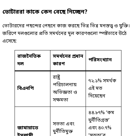
ভোটাররা কাকে কেন বেছে নিচ্ছেন?
ভোটারদের পছন্দের পেছনে কাজ করছে ভিন্ন ভিন্ন মনস্তত্ত্ব ও যুক্তি।
জরিপে দলগুলোর প্রতি সমর্থনের মূল কারণগুলো স্পষ্টভাবে উঠে
এসেছে:
রাজনৈতিক
সমর্থনের প্রধান
পরিসংখ্যান
দল
কারণ
রাষ্ট্র
৭২.১% সমর্থক
পরিচালনায়
বিএনপি
এই মত
অভিজ্ঞতা ও
দিয়েছেন
সক্ষমতা
৪৪.৮৭% ‘কম
দুর্নীতিগ্রস্ত’
সততা এবং
জামায়াতে
এবং ৪০.৭%
দুর্নীতিমুক্ত
ইসলামী
‘সততা’র