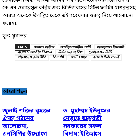
জেনারেল (অব.) আমসা আমিন, নর্থ সাউথ ইউনিভার্সিটির ডিন এ
কে এম ওয়ারেসুল করিম এবং বিডিজবসের সিইও ফাহিম মাশরুরসহ
আরও অনেকে উপস্থিত থেকে এই গবেষণার গুরুত্ব নিয়ে আলোচনা
করেন।.
সুত্রঃ যুগান্তর
TAGS
জনমত জরিপ
জাতীয় নাগরিক পার্টি
জামায়াতে ইসলামী
ত্রয়োদশ জাতীয় নির্বাচন
নির্বাচনের জরিপ
প্রজেকশন বিডি
বাংলাদেশ রাজনীতি
বিএনপি
ভোট ২০২৬
হাড্ডাহাড্ডি লড়াই
আরো পড়ুন
জুলাই শক্তির বৃহত্তর
ড. মুহাম্মদ ইউনূসের
ঐক্য গঠনের
নেতৃত্বে অন্তর্বর্তী
আলোচনা,
সরকারের সফল
এনসিপির উদ্যোগে
বিদায়: ইতিহাসে