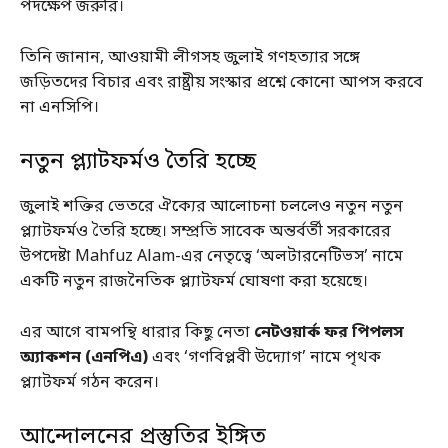
পদক্ষেপ জরুরি।
তিনি জানান, আওয়ামী লীগসহ জুলাই গণহত্যার সঙ্গে
জড়িতদের বিচার এবং রাষ্ট্রীয় সংস্কার প্রশ্নে কোনো আপস করবে
না এনসিপি।
নতুন প্ল্যাটফর্মও তৈরি হচ্ছে
জুলাই শক্তির ভেতরে ঐক্যের আলোচনা চললেও নতুন নতুন
প্ল্যাটফর্মও তৈরি হচ্ছে। সম্প্রতি সাবেক অন্তর্বর্তী সরকারের
উপদেষ্টা Mahfuz Alam-এর নেতৃত্বে ‘অলটারনেটিভস’ নামে
একটি নতুন রাজনৈতিক প্ল্যাটফর্ম ঘোষণা করা হয়েছে।
এর আগে বামপন্থি ধারার কিছু নেতা
নেটওয়ার্ক ফর পিপলস
অ্যাকশন (এনপিএ)
এবং ‘গণবিপ্লবী উদ্যোগ’ নামে পৃথক
প্ল্যাটফর্ম গঠন করেন।
আন্দোলনের প্রস্তুতির ইঙ্গিত