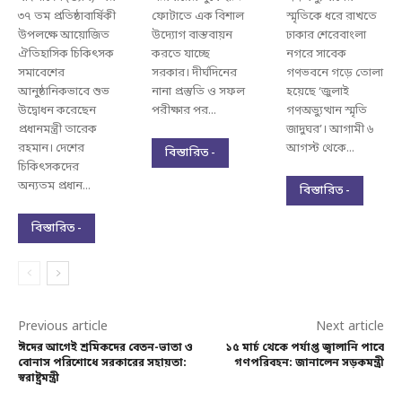
৩৭ তম প্রতিষ্ঠাবার্ষিকী
ফোটাতে এক বিশাল
স্মৃতিকে ধরে রাখতে
উপলক্ষে আয়োজিত
উদ্যোগ বাস্তবায়ন
ঢাকার শেরেবাংলা
ঐতিহাসিক চিকিৎসক
করতে যাচ্ছে
নগরে সাবেক
সমাবেশের
সরকার। দীর্ঘদিনের
গণভবনে গড়ে তোলা
আনুষ্ঠানিকভাবে শুভ
নানা প্রস্তুতি ও সফল
হয়েছে ‘জুলাই
উদ্বোধন করেছেন
পরীক্ষার পর...
গণঅভ্যুত্থান স্মৃতি
প্রধানমন্ত্রী তারেক
জাদুঘর’। আগামী ৬
রহমান। দেশের
আগস্ট থেকে...
বিস্তারিত -
চিকিৎসকদের
অন্যতম প্রধান...
বিস্তারিত -
বিস্তারিত -
Previous article
Next article
ঈদের আগেই শ্রমিকদের বেতন-ভাতা ও
১৫ মার্চ থেকে পর্যাপ্ত জ্বালানি পাবে
বোনাস পরিশোধে সরকারের সহায়তা:
গণপরিবহন: জানালেন সড়কমন্ত্রী
স্বরাষ্ট্রমন্ত্রী