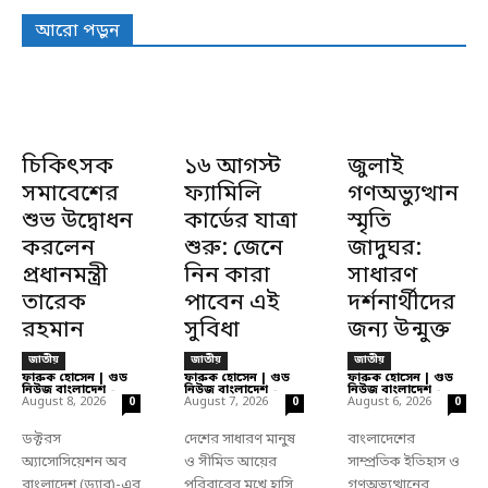
আরো পড়ুন
চিকিৎসক
১৬ আগস্ট
জুলাই
সমাবেশের
ফ্যামিলি
গণঅভ্যুত্থান
শুভ উদ্বোধন
কার্ডের যাত্রা
স্মৃতি
করলেন
শুরু: জেনে
জাদুঘর:
প্রধানমন্ত্রী
নিন কারা
সাধারণ
তারেক
পাবেন এই
দর্শনার্থীদের
রহমান
সুবিধা
জন্য উন্মুক্ত
জাতীয়
জাতীয়
জাতীয়
ফারুক হোসেন | গুড
ফারুক হোসেন | গুড
ফারুক হোসেন | গুড
নিউজ বাংলাদেশ
-
নিউজ বাংলাদেশ
-
নিউজ বাংলাদেশ
-
August 8, 2026
August 7, 2026
August 6, 2026
0
0
0
ডক্টরস
দেশের সাধারণ মানুষ
বাংলাদেশের
অ্যাসোসিয়েশন অব
ও সীমিত আয়ের
সাম্প্রতিক ইতিহাস ও
বাংলাদেশ (ড্যাব)-এর
পরিবারের মুখে হাসি
গণঅভ্যুত্থানের