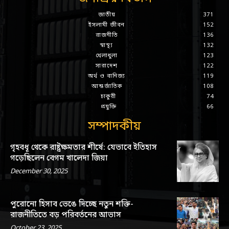
জাতীয়
371
ইসলামী জীবন
152
রাজনীতি
136
স্বাস্থ্য
132
খেলাধুলা
123
সারাদেশ
122
অর্থ ও বানিজ্য
119
আন্তর্জাতিক
108
চাকুরী
74
প্রযুক্তি
66
সম্পাদকীয়
গৃহবধূ থেকে রাষ্ট্রক্ষমতার শীর্ষে: যেভাবে ইতিহাস
গড়েছিলেন বেগম খালেদা জিয়া
December 30, 2025
পুরোনো হিসাব ভেঙে দিচ্ছে নতুন শক্তি-
রাজনীতিতে বড় পরিবর্তনের আভাস
October 23, 2025