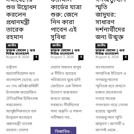
সমাবেশের
ফ্যামিলি
গণঅভ্যুত্থান
শুভ উদ্বোধন
কার্ডের যাত্রা
স্মৃতি
করলেন
শুরু: জেনে
জাদুঘর:
প্রধানমন্ত্রী
নিন কারা
সাধারণ
তারেক
পাবেন এই
দর্শনার্থীদের
রহমান
সুবিধা
জন্য উন্মুক্ত
জাতীয়
জাতীয়
জাতীয়
ফারুক হোসেন | গুড
ফারুক হোসেন | গুড
ফারুক হোসেন | গুড
নিউজ বাংলাদেশ
-
নিউজ বাংলাদেশ
-
নিউজ বাংলাদেশ
-
August 8, 2026
August 7, 2026
August 6, 2026
0
0
0
ডক্টরস
দেশের সাধারণ মানুষ
বাংলাদেশের
অ্যাসোসিয়েশন অব
ও সীমিত আয়ের
সাম্প্রতিক ইতিহাস ও
বাংলাদেশ (ড্যাব)-এর
পরিবারের মুখে হাসি
গণঅভ্যুত্থানের
৩৭ তম প্রতিষ্ঠাবার্ষিকী
ফোটাতে এক বিশাল
স্মৃতিকে ধরে রাখতে
উপলক্ষে আয়োজিত
উদ্যোগ বাস্তবায়ন
ঢাকার শেরেবাংলা
ঐতিহাসিক চিকিৎসক
করতে যাচ্ছে
নগরে সাবেক
সমাবেশের
সরকার। দীর্ঘদিনের
গণভবনে গড়ে তোলা
আনুষ্ঠানিকভাবে শুভ
নানা প্রস্তুতি ও সফল
হয়েছে ‘জুলাই
উদ্বোধন করেছেন
পরীক্ষার পর...
গণঅভ্যুত্থান স্মৃতি
প্রধানমন্ত্রী তারেক
জাদুঘর’। আগামী ৬
রহমান। দেশের
আগস্ট থেকে...
বিস্তারিত -