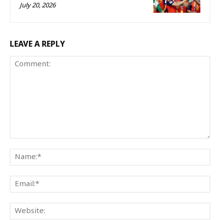
July 20, 2026
LEAVE A REPLY
Comment:
Na
Ema
We