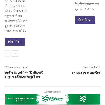
রোনালদো মানেই
নির্ধারিত সময়ের শেষ
নিত্যনতুন রেকর্ড
মুহূর্তে ১০ জনের...
আর ট্রফির উল্লাস।
সবুজ গালিচায়
বিস্তারিত -
প্রতিপক্ষের ডিফেন্স
চুরমার করে গোল
করতে তার জুড়ি...
বিস্তারিত -
Previous article
Next article
জাতীয় ক্রিকেট লিগ টি-টোয়েন্টি:
হলান্ডের দুর্দান্ত সেপ্টেম্বর
রংপুর ও চট্টগ্রামের দাপুটে জয়
- Advertisement -