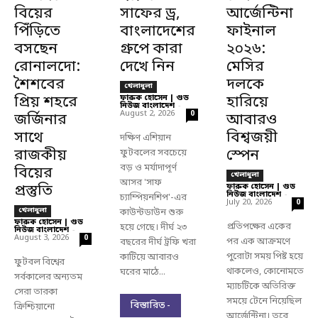
বিয়ের
সাফের ড্র,
আর্জেন্টিনা
পিঁড়িতে
বাংলাদেশের
ফাইনাল
বসছেন
গ্রুপে কারা
২০২৬:
রোনালদো:
দেখে নিন
মেসির
শৈশবের
দলকে
খেলাধুলা
প্রিয় শহরে
ফারুক হোসেন | গুড
হারিয়ে
নিউজ বাংলাদেশ
-
August 2, 2026
0
জর্জিনার
আবারও
সাথে
বিশ্বজয়ী
দক্ষিণ এশিয়ান
রাজকীয়
স্পেন
ফুটবলের সবচেয়ে
বড় ও মর্যাদাপূর্ণ
বিয়ের
খেলাধুলা
আসর 'সাফ
প্রস্তুতি
ফারুক হোসেন | গুড
নিউজ বাংলাদেশ
-
চ্যাম্পিয়নশিপ'-এর
July 20, 2026
0
খেলাধুলা
কাউন্টডাউন শুরু
ফারুক হোসেন | গুড
প্রতিপক্ষের একের
হয়ে গেছে। দীর্ঘ ২৩
নিউজ বাংলাদেশ
-
August 3, 2026
0
পর এক আক্রমণে
বছরের দীর্ঘ ট্রফি খরা
পুরোটা সময় পিষ্ট হয়ে
কাটিয়ে আবারও
ফুটবল বিশ্বের
থাকলেও, কোনোমতে
ঘরের মাঠে...
সর্বকালের অন্যতম
ম্যাচটিকে অতিরিক্ত
সেরা তারকা
সময়ে টেনে নিয়েছিল
বিস্তারিত -
ক্রিশ্চিয়ানো
আর্জেন্টিনা। তবে