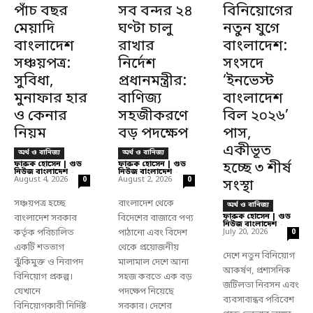
পাঁচ বছর
সব বন্দর ২৪
বিনিয়োগের
মেয়াদি
ঘণ্টা চালু
নতুন যুগে
বাংলাদেশ
রাখার
বাংলাদেশ:
সঞ্চয়পত্র:
নির্দেশ
সংসদে
সুবিধা,
প্রধানমন্ত্রীর:
‘ইনভেস্ট
মুনাফার হার
বাণিজ্য
বাংলাদেশ
ও কেনার
সহজীকরণে
বিল ২০২৬’
নিয়ম
বড় পদক্ষেপ
পাস,
একীভূত
অর্থ ও বানিজ্য
অর্থ ও বানিজ্য
ফারুক হোসেন | গুড
ফারুক হোসেন | গুড
হচ্ছে ৩ শীর্ষ
নিউজ বাংলাদেশ
-
নিউজ বাংলাদেশ
-
August 4, 2026
August 2, 2026
0
0
সংস্থা
সঞ্চয়পত্র হচ্ছে
বাংলাদেশ থেকে
অর্থ ও বানিজ্য
ফারুক হোসেন | গুড
বাংলাদেশ সরকার
বিদেশের বাজারে পণ্য
নিউজ বাংলাদেশ
-
কর্তৃক পরিচালিত
পাঠানো এবং বিদেশ
July 20, 2026
0
একটি শতভাগ
থেকে প্রয়োজনীয়
দেশে নতুন বিনিয়োগ
ঝুঁকিমুক্ত ও নিরাপদ
মালামাল দেশে আনা
আকর্ষণ, প্রশাসনিক
বিনিয়োগ প্রকল্প।
সহজ করতে এক বড়
জটিলতা নিরসন এবং
যেখানে
পদক্ষেপ নিয়েছে
ব্যবসাবান্ধব পরিবেশ
বিনিয়োগকারী নির্দিষ্ট
সরকার। দেশের