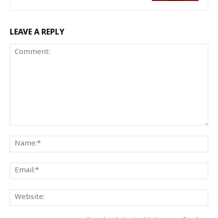
LEAVE A REPLY
Comment:
Na
Ema
We