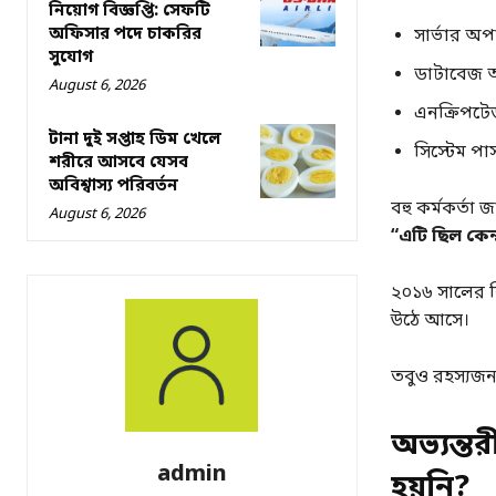
নিয়োগ বিজ্ঞপ্তি: সেফটি
অফিসার পদে চাকরির
সার্ভার অ
সুযোগ
ডাটাবেজ অ
August 6, 2026
এনক্রিপটে
টানা দুই সপ্তাহ ডিম খেলে
সিস্টেম প
শরীরে আসবে যেসব
অবিশ্বাস্য পরিবর্তন
বহু কর্মকর্তা 
August 6, 2026
“এটি ছিল কেন্দ
২০১৬ সালের রি
উঠে আসে।
তবুও রহস্যজন
অভ্যন্ত
admin
হয়নি?