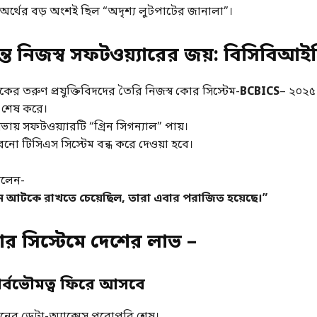
্থের বড় অংশই ছিল “অদৃশ্য লুটপাটের জানালা”।
যন্ত নিজস্ব সফটওয়্যারের জয়: বিসিবিআ
ংকের তরুণ প্রযুক্তিবিদদের তৈরি নিজস্ব কোর সিস্টেম-
BCBICS
– ২০২৫
ন শেষ করে।
ভায় সফটওয়্যারটি “গ্রিন সিগন্যাল” পায়।
ুরনো টিসিএস সিস্টেম বন্ধ করে দেওয়া হবে।
বলেন-
তন আটকে রাখতে চেয়েছিল, তারা এবার পরাজিত হয়েছে।”
র সিস্টেমে দেশের লাভ –
ার্বভৌমত্ব ফিরে আসবে
ঠানের ডেটা-অ্যাক্সেস পুরোপুরি শেষ।