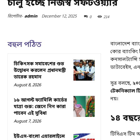
চালু হচ্ছে নিজস্ব সফটওয়্যার
December 12, 2025
রিপোর্টার-
admin
0
214
বহুল পঠিত
বাংলাদেশ ব্যাং
কোর ব্যাংকিং 
কনসালট্যান্সি
চিকিৎসক সমাবেশের শুভ
ডাটাবেইস, এনক্
উদ্বোধন করলেন প্রধানমন্ত্রী
তারেক রহমান
সূত্র বলছে,
২০১
August 8, 2026
টেকনিক্যাল টি
নয়।
১৬ আগস্ট ফ্যামিলি কার্ডের
যাত্রা শুরু: জেনে নিন কারা
পাবেন এই সুবিধা
১৪ বছরের
August 7, 2026
টিসিএস টিম অ্
ইউএস-বাংলা এয়ারলাইন্সে