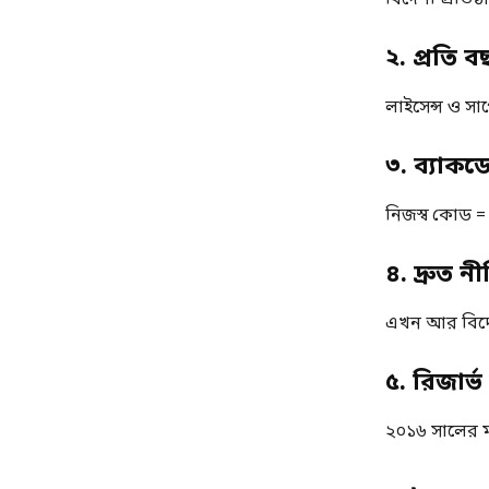
২. প্রতি 
লাইসেন্স ও স
৩. ব্যাকড
নিজস্ব কোড = 
৪. দ্রুত 
এখন আর বিদে
৫. রিজার্ভ
২০১৬ সালের মত