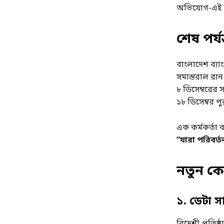
অভিযোগ-এই অর
শেষ পর্
বাংলাদেশ ব্যা
সমান্তরাল রা
৮ ডিসেম্বরের স
১৮ ডিসেম্বর প
এক কর্মকর্তা 
“যারা পরিবর্
নতুন কো
১. ডেটা স
বিদেশী প্রতিষ্