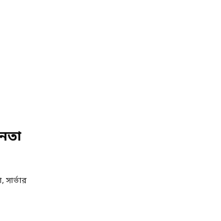
ীনতা
, সার্ভার