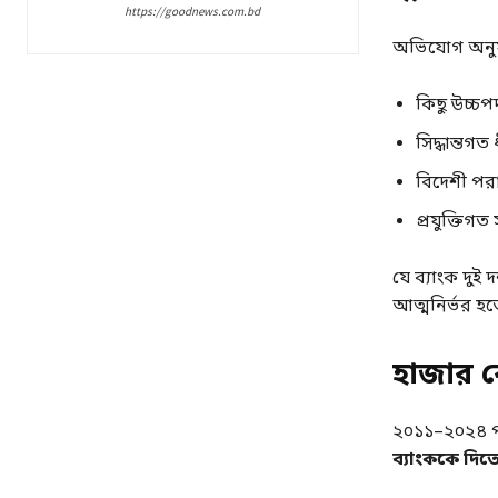
https://goodnews.com.bd
অভিযোগ অনুয
কিছু উচ্চপদ
সিদ্ধান্তগ
বিদেশী পরা
প্রযুক্তি
যে ব্যাংক দুই
আত্মনির্ভর হত
হাজার ক
২০১১–২০২৪ পর্
ব্যাংককে দিত