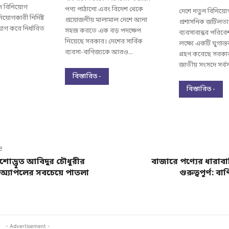
পদ বিনিয়োগ
পণ্য পাঠানো এবং বিদেশ থেকে
দেশে নতুন বিনিয়ো
য়োগকারী নির্দিষ্ট
প্রয়োজনীয় মালামাল দেশে আনা
প্রশাসনিক জটিলত
়োগ করে নির্ধারিত
সহজ করতে এক বড় পদক্ষেপ
ব্যবসাবান্ধব পরিব
নিয়েছে সরকার। দেশের সার্বিক
লক্ষ্যে একটি যুগান্
ব্যবসা-বাণিজ্যকে আরও...
গ্রহণ করেছে সরক
জাতীয় সংসদে সর্বসম
বিস্তারিত -
বিস্তারিত -
e
শোদ্ভূত আবিদুর চৌধুরীর
বাজারে পণ্যের ধারাব
অ্যাপলের সবচেয়ে পাতলা
গুরুত্বপূর্ণ: বা
- Advertisement -