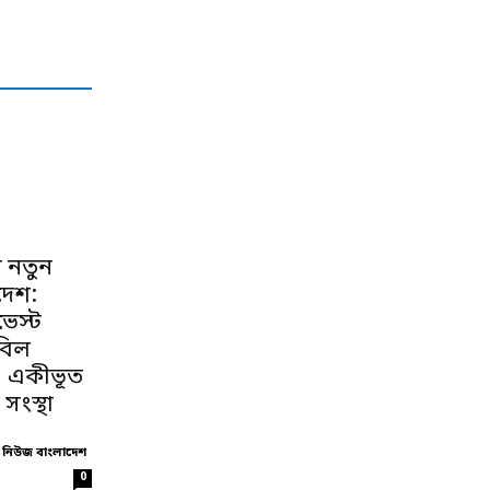
 নতুন
দেশ:
েস্ট
বিল
, একীভূত
 সংস্থা
 নিউজ বাংলাদেশ
0