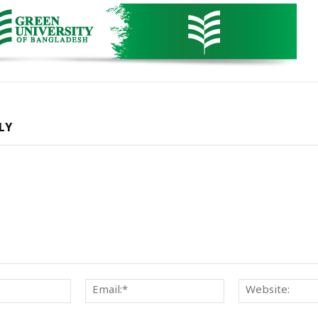
LY
Name:*
Email:*