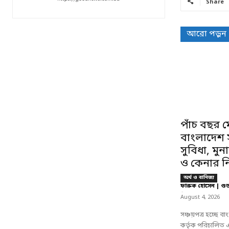
Share
আরো পড়ুন
পাঁচ বছর ম
বাংলাদেশ সঞ
সুবিধা, মু
ও কেনার ন
অর্থ ও বানিজ্য
ফারুক হোসেন | গু
-
August 4, 2026
সঞ্চয়পত্র হচ্ছে 
কর্তৃক পরিচালিত