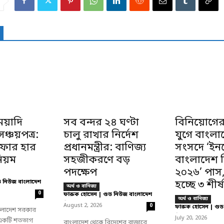
েয়াদি
সব বন্দর ২৪ ঘণ্টা
বিনিয়োগের
্চয়পত্র:
চালু রাখার নির্দেশ
যুগে বাংলা
নাফার হার
প্রধানমন্ত্রীর: বাণিজ্য
সংসদে ‘ইনভ
িয়ম
সহজীকরণে বড়
বাংলাদেশ 
পদক্ষেপ
২০২৬’ পাস
ড নিউজ বাংলাদেশ
হচ্ছে ৩ শীর্ষ
অর্থ ও বানিজ্য
0
ফারুক হোসেন | গুড নিউজ বাংলাদেশ
অর্থ ও বানিজ্য
-
August 2, 2026
0
ফারুক হোসেন | গুড
বাংলাদেশ সরকার
-
July 20, 2026
 একটি শতভাগ
বাংলাদেশ থেকে বিদেশের বাজারে