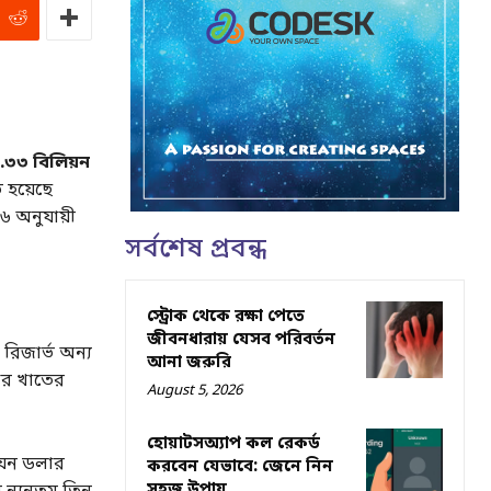
৩৩ বিলিয়ন
 হয়েছে
৬ অনুযায়ী
সর্বশেষ প্রবন্ধ
স্ট্রোক থেকে রক্ষা পেতে
জীবনধারায় যেসব পরিবর্তন
 রিজার্ভ অন্য
আনা জরুরি
আর খাতের
August 5, 2026
হোয়াটসঅ্যাপ কল রেকর্ড
িয়ন ডলার
করবেন যেভাবে: জেনে নিন
সহজ উপায়