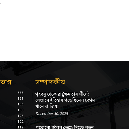
.
িভাগ
সম্পাদকীয়
368
গৃহবধূ থেকে রাষ্ট্রক্ষমতার শীর্ষে:
151
যেভাবে ইতিহাস গড়েছিলেন বেগম
136
খালেদা জিয়া
130
December 30, 2025
123
122
পুরোনো হিসাব ভেঙে দিচ্ছে নতুন
119