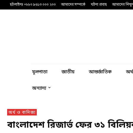
হটলাইনঃ +৮৮০ ৯৬১৩ ০০০ ২০০
আমাদের সম্পর্কে
ঘটনা প্রবাহ
আমাদের লিখু
মূলপাতা
জাতীয়
আন্তর্জাতিক
অর্
অন্যান্য
অর্থ ও বানিজ্য
বাংলাদেশ রিজার্ভ ফের ৩১ বিলিয