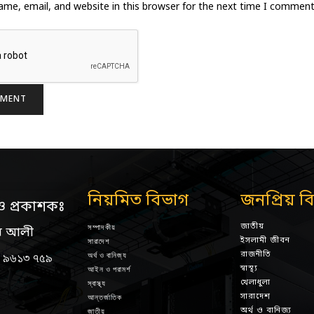
me, email, and website in this browser for the next time I comment
নিয়মিত বিভাগ
জনপ্রিয় ব
ও প্রকাশকঃ
জাতীয়
সম্পাদকীয়
ন আলী
ইসলামী জীবন
সারাদেশ
রাজনীতি
অর্থ ও বানিজ্য
 ৯৬১৩ ৭৫৯
স্বাস্থ্য
আইন ও পরামর্শ
খেলাধুলা
স্বাস্থ্য
সারাদেশ
আন্তর্জাতিক
অর্থ ও বানিজ্য
জাতীয়