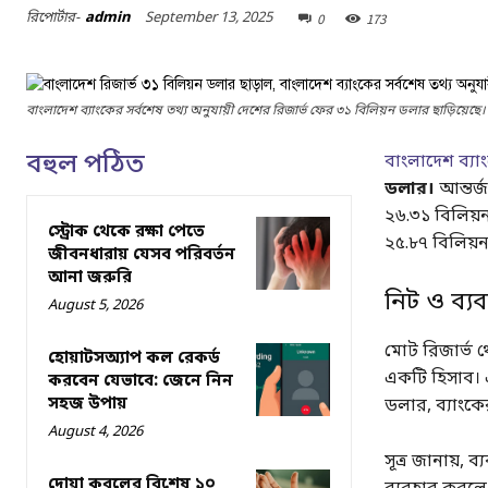
September 13, 2025
রিপোর্টার-
admin
0
173
বাংলাদেশ ব্যাংকের সর্বশেষ তথ্য অনুযায়ী দেশের রিজার্ভ ফের ৩১ বিলিয়ন ডলার ছাড়িয়েছে।
বহুল পঠিত
বাংলাদেশ ব্যা
ডলার।
আন্তর্
২৬.৩১ বিলিয়
স্ট্রোক থেকে রক্ষা পেতে
২৫.৮৭ বিলিয়ন
জীবনধারায় যেসব পরিবর্তন
আনা জরুরি
নিট ও ব্যব
August 5, 2026
মোট রিজার্ভ থে
হোয়াটসঅ্যাপ কল রেকর্ড
একটি হিসাব।
করবেন যেভাবে: জেনে নিন
সহজ উপায়
ডলার, ব্যাংকের
August 4, 2026
সূত্র জানায়, 
দোয়া কবুলের বিশেষ ১০