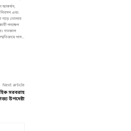
গ আকর্ষণ,
া নিরসন এবং
েশ গড়ে তোলার
তকারী পদক্ষেপ
ার। গতকাল
্মতিক্রমে পাস...
Next article
াহিক সরবরাহ
ণিজ্য উপদেষ্টা