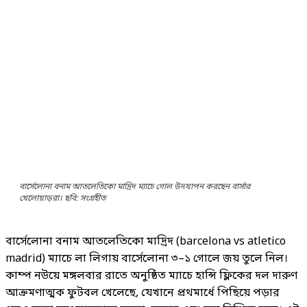
বার্সেলোনা বনাম আতলেতিকো মাদ্রিদ ম্যাচে গোল উদযাপন করছেন বার্সার
খেলোয়াড়রা। ছবি: সংগ্রহীত
বার্সেলোনা বনাম আতলেতিকো মাদ্রিদ (barcelona vs atletico
madrid) ম্যাচে লা লিগায় বার্সেলোনা ৩–১ গোলে জয় তুলে নিল।
কাম্প নউয়ে মঙ্গলবার রাতে অনুষ্ঠিত ম্যাচে হান্সি ফ্লিকের দল দারুণ
আক্রমণাত্মক ফুটবল খেলেছে, যেখানে প্রথমার্ধে পিছিয়ে পড়ার