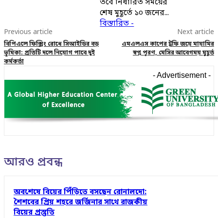
তবে নির্ধারিত সময়ের
শেষ মুহূর্তে ১০ জনের...
বিস্তারিত -
Previous article
Next article
বিপিএলে ফিক্সিং রোধে সিআইডির বড়
এমএলএস কাপের ট্রফি জয়ে মায়ামির
ভূমিকা: প্রতিটি দলে নিয়োগ পাবে দুই
স্বপ্ন পূরণ, মেসির আবেগময় মুহূর্ত
কর্মকর্তা
- Advertisement -
আরও প্রবন্ধ
অবশেষে বিয়ের পিঁড়িতে বসছেন রোনালদো:
শৈশবের প্রিয় শহরে জর্জিনার সাথে রাজকীয়
বিয়ের প্রস্তুতি