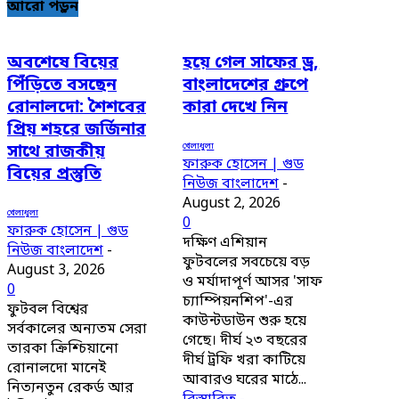
আরো পড়ুন
অবশেষে বিয়ের
হয়ে গেল সাফের ড্র,
পিঁড়িতে বসছেন
বাংলাদেশের গ্রুপে
রোনালদো: শৈশবের
কারা দেখে নিন
প্রিয় শহরে জর্জিনার
খেলাধুলা
সাথে রাজকীয়
ফারুক হোসেন | গুড
বিয়ের প্রস্তুতি
নিউজ বাংলাদেশ
-
August 2, 2026
খেলাধুলা
0
ফারুক হোসেন | গুড
দক্ষিণ এশিয়ান
নিউজ বাংলাদেশ
-
ফুটবলের সবচেয়ে বড়
August 3, 2026
ও মর্যাদাপূর্ণ আসর 'সাফ
0
চ্যাম্পিয়নশিপ'-এর
ফুটবল বিশ্বের
কাউন্টডাউন শুরু হয়ে
সর্বকালের অন্যতম সেরা
গেছে। দীর্ঘ ২৩ বছরের
তারকা ক্রিশ্চিয়ানো
দীর্ঘ ট্রফি খরা কাটিয়ে
রোনালদো মানেই
আবারও ঘরের মাঠে...
নিত্যনতুন রেকর্ড আর