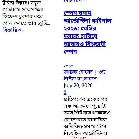
বিস্তারিত -
ট্রফির উল্লাস। সবুজ
গালিচায় প্রতিপক্ষের
স্পেন বনাম
ডিফেন্স চুরমার করে
আর্জেন্টিনা ফাইনাল
গোল করতে তার জুড়ি...
২০২৬: মেসির
বিস্তারিত -
দলকে হারিয়ে
আবারও বিশ্বজয়ী
স্পেন
খেলাধুলা
ফারুক হোসেন | গুড
নিউজ বাংলাদেশ
-
July 20, 2026
0
প্রতিপক্ষের একের পর
এক আক্রমণে পুরোটা
সময় পিষ্ট হয়ে থাকলেও,
কোনোমতে ম্যাচটিকে
অতিরিক্ত সময়ে টেনে
নিয়েছিল আর্জেন্টিনা।