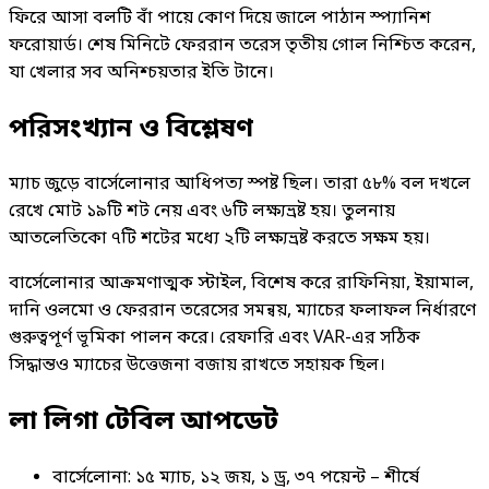
ফিরে আসা বলটি বাঁ পায়ে কোণ দিয়ে জালে পাঠান স্প্যানিশ
ফরোয়ার্ড। শেষ মিনিটে ফেররান তরেস তৃতীয় গোল নিশ্চিত করেন,
যা খেলার সব অনিশ্চয়তার ইতি টানে।
পরিসংখ্যান ও বিশ্লেষণ
ম্যাচ জুড়ে বার্সেলোনার আধিপত্য স্পষ্ট ছিল। তারা ৫৮% বল দখলে
রেখে মোট ১৯টি শট নেয় এবং ৬টি লক্ষ্যভ্রষ্ট হয়। তুলনায়
আতলেতিকো ৭টি শটের মধ্যে ২টি লক্ষ্যভ্রষ্ট করতে সক্ষম হয়।
বার্সেলোনার আক্রমণাত্মক স্টাইল, বিশেষ করে রাফিনিয়া, ইয়ামাল,
দানি ওলমো ও ফেররান তরেসের সমন্বয়, ম্যাচের ফলাফল নির্ধারণে
গুরুত্বপূর্ণ ভূমিকা পালন করে। রেফারি এবং VAR-এর সঠিক
সিদ্ধান্তও ম্যাচের উত্তেজনা বজায় রাখতে সহায়ক ছিল।
লা লিগা টেবিল আপডেট
বার্সেলোনা: ১৫ ম্যাচ, ১২ জয়, ১ ড্র, ৩৭ পয়েন্ট – শীর্ষে