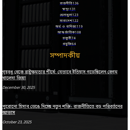
রাজনীতি
136
স্বাস্থ্য
131
খেলাধুলা
123
সারাদেশ
122
অর্থ ও বানিজ্য
119
আন্তর্জাতিক
108
চাকুরী
74
প্রযুক্তি
64
সম্পাদকীয়
গৃহবধূ থেকে রাষ্ট্রক্ষমতার শীর্ষে: যেভাবে ইতিহাস গড়েছিলেন বেগম
খালেদা জিয়া
December 30, 2025
পুরোনো হিসাব ভেঙে দিচ্ছে নতুন শক্তি- রাজনীতিতে বড় পরিবর্তনের
আভাস
October 23, 2025