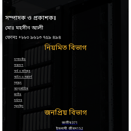
সম্পাদক ও প্রকাশকঃ
মোঃ মহসীন আলী
ফোনঃ +৮৮০ ৯৬১৩ ৭৫৯ ৪৯৪
নিয়মিত বিভাগ
সম্পাদকীয়
সারাদেশ
অর্থ ও বানিজ্য
আইন ও পরামর্শ
স্বাস্থ্য
আন্তর্জাতিক
জাতীয়
সর্বশেষ
প্রযুক্তি
জনপ্রিয় বিভাগ
জাতীয়
371
ইসলামী জীবন
152