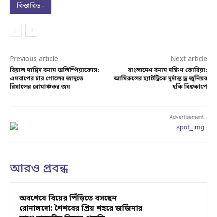
বিস্তারিত -
Previous article
Next article
রিয়াল মাদ্রিদ বনাম অলিম্পিয়াকোস:
বাংলাদেশ বনাম দক্ষিণ কোরিয়া:
এমবাপের চার গোলের জাদুতে
আমিরুলের হ্যাটট্রিকে দুর্দান্ত ড্র জুনিয়র
রিয়ালের রোমাঞ্চকর জয়
হকি বিশ্বকাপে
- Advertisement -
আরও প্রবন্ধ
অবশেষে বিয়ের পিঁড়িতে বসছেন
রোনালদো: শৈশবের প্রিয় শহরে জর্জিনার