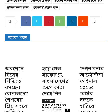
ফ্রান্স ফুটবল দল
বিশ্বকাপ প্রস্তুতি
ব্রাজিল ফুটবল দল
ব্রাজিল ফ্রান্স ম্যাচ
ব্রাজিল বনাম ফ্রান্স
যুক্তরাষ্ট্রে প্রস্তুতি ম্যাচ
আরো পড়ুন
অবশেষে
হয়ে গেল
স্পেন বনাম
বিয়ের
সাফের ড্র,
আর্জেন্টিনা
পিঁড়িতে
বাংলাদেশের
ফাইনাল
বসছেন
গ্রুপে কারা
২০২৬:
রোনালদো:
দেখে নিন
মেসির
শৈশবের
দলকে
খেলাধুলা
প্রিয় শহরে
ফারুক হোসেন | গুড
হারিয়ে
নিউজ বাংলাদেশ
-
August 2, 2026
0