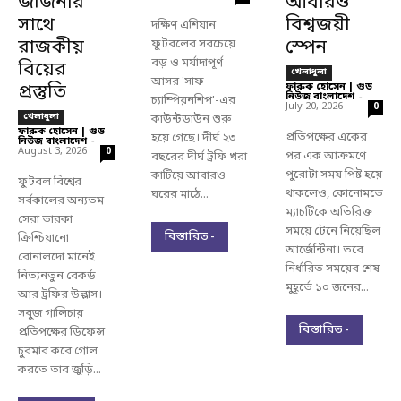
জর্জিনার
আবারও
সাথে
বিশ্বজয়ী
দক্ষিণ এশিয়ান
রাজকীয়
স্পেন
ফুটবলের সবচেয়ে
বড় ও মর্যাদাপূর্ণ
বিয়ের
খেলাধুলা
আসর 'সাফ
প্রস্তুতি
ফারুক হোসেন | গুড
নিউজ বাংলাদেশ
-
চ্যাম্পিয়নশিপ'-এর
July 20, 2026
0
খেলাধুলা
কাউন্টডাউন শুরু
ফারুক হোসেন | গুড
প্রতিপক্ষের একের
হয়ে গেছে। দীর্ঘ ২৩
নিউজ বাংলাদেশ
-
August 3, 2026
0
পর এক আক্রমণে
বছরের দীর্ঘ ট্রফি খরা
পুরোটা সময় পিষ্ট হয়ে
কাটিয়ে আবারও
ফুটবল বিশ্বের
থাকলেও, কোনোমতে
ঘরের মাঠে...
সর্বকালের অন্যতম
ম্যাচটিকে অতিরিক্ত
সেরা তারকা
সময়ে টেনে নিয়েছিল
বিস্তারিত -
ক্রিশ্চিয়ানো
আর্জেন্টিনা। তবে
রোনালদো মানেই
নির্ধারিত সময়ের শেষ
নিত্যনতুন রেকর্ড
মুহূর্তে ১০ জনের...
আর ট্রফির উল্লাস।
সবুজ গালিচায়
বিস্তারিত -
প্রতিপক্ষের ডিফেন্স
চুরমার করে গোল
করতে তার জুড়ি...