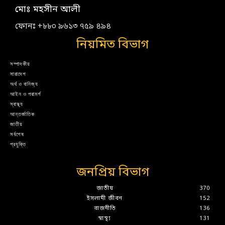
মোঃ মহসীন আলী
ফোনঃ +৮৮০ ৯৬১৩ ৭৫৯ ৪৯৪
নিয়মিত বিভাগ
সম্পাদকীয়
সারাদেশ
অর্থ ও বানিজ্য
আইন ও পরামর্শ
স্বাস্থ্য
আন্তর্জাতিক
জাতীয়
সর্বশেষ
প্রযুক্তি
জনপ্রিয় বিভাগ
জাতীয়
370
ইসলামী জীবন
152
রাজনীতি
136
স্বাস্থ্য
131