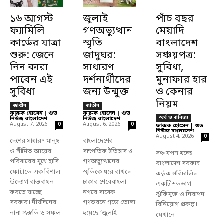
১৬ আগস্ট
জুলাই
পাঁচ বছর
ফ্যামিলি
গণঅভ্যুত্থান
মেয়াদি
কার্ডের যাত্রা
স্মৃতি
বাংলাদেশ
শুরু: জেনে
জাদুঘর:
সঞ্চয়পত্র:
নিন কারা
সাধারণ
সুবিধা,
পাবেন এই
দর্শনার্থীদের
মুনাফার হার
সুবিধা
জন্য উন্মুক্ত
ও কেনার
নিয়ম
জাতীয়
জাতীয়
ফারুক হোসেন | গুড
ফারুক হোসেন | গুড
অর্থ ও বানিজ্য
নিউজ বাংলাদেশ
-
নিউজ বাংলাদেশ
-
August 7, 2026
August 6, 2026
0
0
ফারুক হোসেন | গুড
নিউজ বাংলাদেশ
-
August 4, 2026
0
দেশের সাধারণ মানুষ
বাংলাদেশের
ও সীমিত আয়ের
সাম্প্রতিক ইতিহাস ও
সঞ্চয়পত্র হচ্ছে
পরিবারের মুখে হাসি
গণঅভ্যুত্থানের
বাংলাদেশ সরকার
ফোটাতে এক বিশাল
স্মৃতিকে ধরে রাখতে
কর্তৃক পরিচালিত
উদ্যোগ বাস্তবায়ন
ঢাকার শেরেবাংলা
একটি শতভাগ
করতে যাচ্ছে
নগরে সাবেক
ঝুঁকিমুক্ত ও নিরাপদ
সরকার। দীর্ঘদিনের
গণভবনে গড়ে তোলা
বিনিয়োগ প্রকল্প।
নানা প্রস্তুতি ও সফল
হয়েছে ‘জুলাই
যেখানে