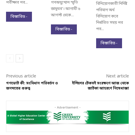
পরীক্ষার পর...
গণঅভ্যুত্থান স্মৃতি
বিনিয়োগকারী নির্দিষ্ট
জাদুঘর’। আগামী ৬
পরিমাণ অর্থ
আগস্ট থেকে...
বিনিয়োগ করে
বিস্তারিত -
নির্ধারিত সময় পর
পর...
বিস্তারিত -
বিস্তারিত -
Previous article
Next article
গণভোট কী: সংবিধান পরিবর্তন ও
ইলিশের টেকসই সংরক্ষণে আজ থেকে
জনমতের গুরুত্ব
জাটকা আহরণে নিষেধাজ্ঞা
- Advertisement -