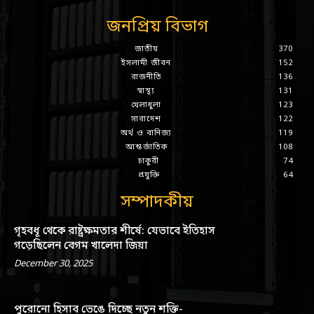
জনপ্রিয় বিভাগ
জাতীয়
370
ইসলামী জীবন
152
রাজনীতি
136
স্বাস্থ্য
131
খেলাধুলা
123
সারাদেশ
122
অর্থ ও বানিজ্য
119
আন্তর্জাতিক
108
চাকুরী
74
প্রযুক্তি
64
সম্পাদকীয়
গৃহবধূ থেকে রাষ্ট্রক্ষমতার শীর্ষে: যেভাবে ইতিহাস
গড়েছিলেন বেগম খালেদা জিয়া
December 30, 2025
পুরোনো হিসাব ভেঙে দিচ্ছে নতুন শক্তি-