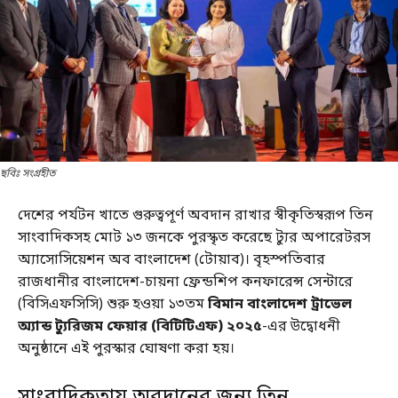
ছবিঃ সংগ্রহীত
দেশের পর্যটন খাতে গুরুত্বপূর্ণ অবদান রাখার স্বীকৃতিস্বরূপ তিন
সাংবাদিকসহ মোট ১৩ জনকে পুরস্কৃত করেছে ট্যুর অপারেটরস
অ্যাসোসিয়েশন অব বাংলাদেশ (টোয়াব)। বৃহস্পতিবার
রাজধানীর বাংলাদেশ-চায়না ফ্রেন্ডশিপ কনফারেন্স সেন্টারে
(বিসিএফসিসি) শুরু হওয়া ১৩তম
বিমান বাংলাদেশ ট্রাভেল
অ্যান্ড ট্যুরিজম ফেয়ার (বিটিটিএফ) ২০২৫
-এর উদ্বোধনী
অনুষ্ঠানে এই পুরস্কার ঘোষণা করা হয়।
সাংবাদিকতায় অবদানের জন্য তিন