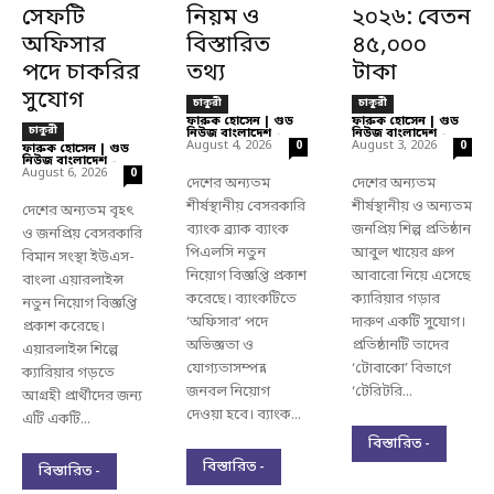
সেফটি
নিয়ম ও
২০২৬: বেতন
অফিসার
বিস্তারিত
৪৫,০০০
পদে চাকরির
তথ্য
টাকা
সুযোগ
চাকুরী
চাকুরী
ফারুক হোসেন | গুড
ফারুক হোসেন | গুড
চাকুরী
নিউজ বাংলাদেশ
-
নিউজ বাংলাদেশ
-
August 4, 2026
August 3, 2026
0
0
ফারুক হোসেন | গুড
নিউজ বাংলাদেশ
-
August 6, 2026
0
দেশের অন্যতম
দেশের অন্যতম
শীর্ষস্থানীয় বেসরকারি
শীর্ষস্থানীয় ও অন্যতম
দেশের অন্যতম বৃহৎ
ব্যাংক ব্র্যাক ব্যাংক
জনপ্রিয় শিল্প প্রতিষ্ঠান
ও জনপ্রিয় বেসরকারি
পিএলসি নতুন
আবুল খায়ের গ্রুপ
বিমান সংস্থা ইউএস-
নিয়োগ বিজ্ঞপ্তি প্রকাশ
আবারো নিয়ে এসেছে
বাংলা এয়ারলাইন্স
করেছে। ব্যাংকটিতে
ক্যারিয়ার গড়ার
নতুন নিয়োগ বিজ্ঞপ্তি
‘অফিসার’ পদে
দারুণ একটি সুযোগ।
প্রকাশ করেছে।
অভিজ্ঞতা ও
প্রতিষ্ঠানটি তাদের
এয়ারলাইন্স শিল্পে
যোগ্যতাসম্পন্ন
‘টোবাকো’ বিভাগে
ক্যারিয়ার গড়তে
জনবল নিয়োগ
‘টেরিটরি...
আগ্রহী প্রার্থীদের জন্য
দেওয়া হবে। ব্যাংক...
এটি একটি...
বিস্তারিত -
বিস্তারিত -
বিস্তারিত -