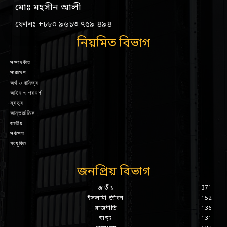
মোঃ মহসীন আলী
ফোনঃ +৮৮০ ৯৬১৩ ৭৫৯ ৪৯৪
নিয়মিত বিভাগ
সম্পাদকীয়
সারাদেশ
অর্থ ও বানিজ্য
আইন ও পরামর্শ
স্বাস্থ্য
আন্তর্জাতিক
জাতীয়
সর্বশেষ
প্রযুক্তি
জনপ্রিয় বিভাগ
জাতীয়
371
ইসলামী জীবন
152
রাজনীতি
136
স্বাস্থ্য
131