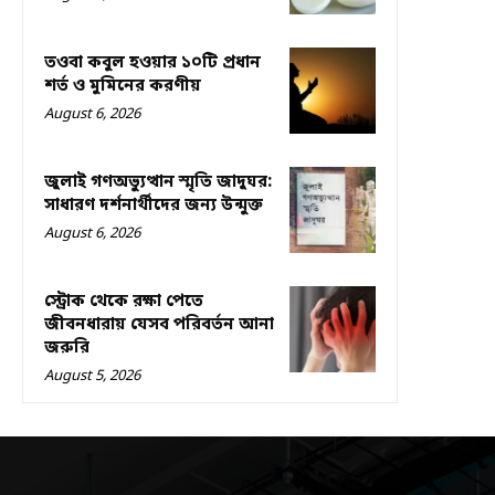
তওবা কবুল হওয়ার ১০টি প্রধান
শর্ত ও মুমিনের করণীয়
August 6, 2026
জুলাই গণঅভ্যুত্থান স্মৃতি জাদুঘর:
সাধারণ দর্শনার্থীদের জন্য উন্মুক্ত
August 6, 2026
স্ট্রোক থেকে রক্ষা পেতে
জীবনধারায় যেসব পরিবর্তন আনা
জরুরি
August 5, 2026