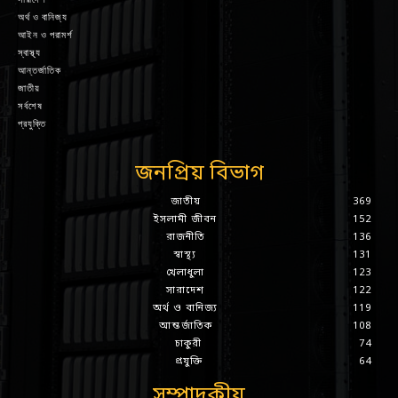
অর্থ ও বানিজ্য
আইন ও পরামর্শ
স্বাস্থ্য
আন্তর্জাতিক
জাতীয়
সর্বশেষ
প্রযুক্তি
জনপ্রিয় বিভাগ
জাতীয়
369
ইসলামী জীবন
152
রাজনীতি
136
স্বাস্থ্য
131
খেলাধুলা
123
সারাদেশ
122
অর্থ ও বানিজ্য
119
আন্তর্জাতিক
108
চাকুরী
74
প্রযুক্তি
64
সম্পাদকীয়