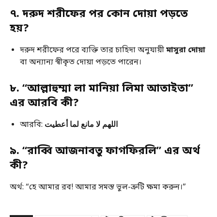
৭. দরুদ শরীফের পর কোন দোয়া পড়তে
হয়?
দরুদ শরীফের পরে ব্যক্তি তার চাহিদা অনুযায়ী
মাসুরা দোয়া
বা অন্যান্য স্বীকৃত দোয়া পড়তে পারেন।
৮. “আল্লাহুম্মা লা মানিয়া লিমা আতাইতা”
এর আরবি কী?
আরবি:
اللهم لا مانع لما أعطيت
৯. “রাব্বি আজনাবতু ফাগফিরলি” এর অর্থ
কী?
অর্থ: “হে আমার রব! আমার সমস্ত ভুল-ত্রুটি ক্ষমা করুন।”