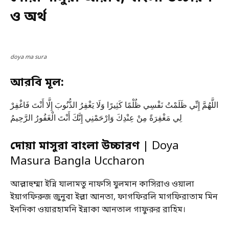
ও অর্থ
doya ma sura
আরবি মূল:
اللَّهُمَّ إِنِّي ظَلَمْتُ نَفْسِي ظُلْمًا كَثِيرًا وَلَا يَغْفِرُ الذُّنُوبَ إِلَّا أَنْتَ فَاغْفِرْ
لِي مَغْفِرَةً مِنْ عِنْدِكَ وَارْحَمْنِي إِنَّكَ أَنْتَ الْغَفُورُ الرَّحِيمُ
দোয়া মাসুরা বাংলা উচ্চারণ
| Doya
Masura Bangla Uccharon
আল্লাহুম্মা ইন্নি যালামতু নাফসি যুলমান কাসিরাও ওয়ালা
ইয়াগফিরুজ জুনুবা ইল্লা আনতা, ফাগফিরলি মাগফিরাতাম মিন
ইনদিকা ওয়ারহামনি ইন্নাকা আনতাল গাফুরুর রাহিম।