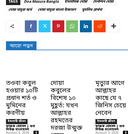
TAGS
Doa Masura Bangla
ইসলামিক দোয়া
দৈনন্দিন দোয়া
দোয়া মাসুরা অর্থ
দোয়া মাসুরা বাংলা উচ্চারণ
মুসলিম প্রার্থনা
আরো পড়ুন
তওবা কবুল
দোয়া
মৃত্যুর আগে
হওয়ার ১০টি
কবুলের
আল্লাহর
প্রধান শর্ত ও
বিশেষ ১০
কাছে যে ৭
মুমিনের
মুহূর্ত: যখন
জিনিস চেয়ে
করণীয়
আল্লাহর
নেবেন
রহমতের
ইসলামী জীবন
ইসলামী জীবন
ফারুক হোসেন | গুড
দরজা উন্মুক্ত
ফারুক হোসেন | গুড
নিউজ বাংলাদেশ
-
নিউজ বাংলাদেশ
-
August 6, 2026
August 3, 2026
0
0