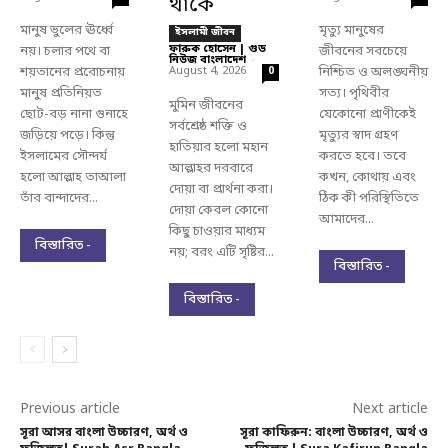
থাকে
মানুষ ভুলের ঊর্ধ্বে
মৃত্যু মানুষের
ইসলামী জীবন
ফারুক হোসেন | গুড
নয়। চলার পথে বা
জীবনের সবচেয়ে
নিউজ বাংলাদেশ
-
শয়তানের প্ররোচনায়
August 4, 2026
নিশ্চিত ও অলঙ্ঘনীয়
0
মানুষ প্রতিনিয়ত
সত্য। পৃথিবীর
মুমিন জীবনের
ছোট-বড় নানা গুনাহে
যেকোনো প্রাণীকেই
সর্বশ্রেষ্ঠ শক্তি ও
জড়িয়ে পড়ে। কিন্তু
মৃত্যুর স্বাদ গ্রহণ
হাতিয়ার হলো মহান
ইসলামের সৌন্দর্য
করতে হবে। তবে
আল্লাহর দরবারে
হলো আল্লাহ তাআলা
কখন, কোথায় এবং
দোয়া বা প্রার্থনা করা।
তাঁর বান্দাদের...
ঠিক কী পরিস্থিতিতে
দোয়া কেবল কোনো
আমাদের...
কিছু চাওয়ার মাধ্যম
বিস্তারিত -
নয়; বরং এটি সৃষ্টির...
বিস্তারিত -
বিস্তারিত -
Previous article
Next article
সূরা আসর বাংলা উচ্চারণ, অর্থ ও
সূরা কাফিরুন: বাংলা উচ্চারণ, অর্থ ও