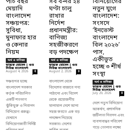
পাঁচ বছর
সব বন্দর ২৪
বিনিয়োগের
মেয়াদি
ঘণ্টা চালু
নতুন যুগে
বাংলাদেশ
রাখার
বাংলাদেশ:
সঞ্চয়পত্র:
নির্দেশ
সংসদে
সুবিধা,
প্রধানমন্ত্রীর:
‘ইনভেস্ট
মুনাফার হার
বাণিজ্য
বাংলাদেশ
ও কেনার
সহজীকরণে
বিল ২০২৬’
নিয়ম
বড় পদক্ষেপ
পাস,
একীভূত
অর্থ ও বানিজ্য
অর্থ ও বানিজ্য
ফারুক হোসেন | গুড
ফারুক হোসেন | গুড
হচ্ছে ৩ শীর্ষ
নিউজ বাংলাদেশ
-
নিউজ বাংলাদেশ
-
August 4, 2026
August 2, 2026
0
0
সংস্থা
সঞ্চয়পত্র হচ্ছে
বাংলাদেশ থেকে
অর্থ ও বানিজ্য
ফারুক হোসেন | গুড
বাংলাদেশ সরকার
বিদেশের বাজারে পণ্য
নিউজ বাংলাদেশ
-
কর্তৃক পরিচালিত
পাঠানো এবং বিদেশ
July 20, 2026
0
একটি শতভাগ
থেকে প্রয়োজনীয়
দেশে নতুন বিনিয়োগ
ঝুঁকিমুক্ত ও নিরাপদ
মালামাল দেশে আনা
আকর্ষণ, প্রশাসনিক
বিনিয়োগ প্রকল্প।
সহজ করতে এক বড়
জটিলতা নিরসন এবং
যেখানে
পদক্ষেপ নিয়েছে
ব্যবসাবান্ধব পরিবেশ
বিনিয়োগকারী নির্দিষ্ট
সরকার। দেশের
গড়ে তোলার লক্ষ্যে