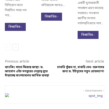
পরিমাণ অর্থ
সার্বিক ব্যবসা-
একটি যুগান্তকারী
বিনিয়োগ করে
বাণিজ্যকে আরও...
পদক্ষেপ গ্রহণ করেছে
নির্ধারিত সময় পর
সরকার। গতকাল
পর...
বিস্তারিত -
জাতীয় সংসদে
সর্বসম্মতিক্রমে পাস...
বিস্তারিত -
বিস্তারিত -
Previous article
Next article
ব্যাংকিং খাতে ফিরছে আস্থা: ড.
চাকরি খুঁজব না, চাকরি দেব- তরুণদের
আহসান এইচ মনসুরের নেতৃত্বে ঘুরে
জন্য ড. ইউনূসের নতুন রোডম্যাপ!
দাঁড়াচ্ছে বাংলাদেশের আর্থিক ব্যবস্থা
- Advertisement -