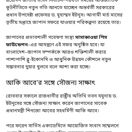
ত্রয়োদশ জাতীয় সংসদ নির্বাচন-পরবর্তী সময়েই আন্তর্জাতিক
কূটনীতিতে নতুন গতি আনতে যাচ্ছেন অন্তর্বর্তী সরকারের
প্রধান উপদেষ্টা প্রফেসর ড. মুহাম্মদ ইউনূস। আগামী মার্চ মাসের
তৃতীয় সপ্তাহে জাপান সফরে যাওয়ার পরিকল্পনা রয়েছে তার।
জাপানের প্রভাবশালী গবেষণা সংস্থা
সাসাকাওয়া পিস
ফাউন্ডেশন
–এর আমন্ত্রণে এই সফর অনুষ্ঠিত হবে। যা
বাংলাদেশ–জাপান সম্পর্ককে আরও শক্তিশালী করার
পাশাপাশি ব্লু-ইকোনমি ও আধুনিক উন্নয়ন কৌশলে নতুন
সম্ভাবনার দুয়ার খুলবে বলে আশা করা হচ্ছে।
আকি আবে’র সঙ্গে সৌজন্য সাক্ষাৎ
রোববার সকালে রাজধানীর রাষ্ট্রীয় অতিথি ভবন যমুনায় ড.
ইউনূসের সঙ্গে সৌজন্য সাক্ষাৎ করেন জাপানের সাবেক
প্রধানমন্ত্রী শিনজো আবের সহধর্মিণী আকি আবে।
পরে ফরেন সার্ভিস একাডেমিতে আয়োজিত সংবাদ সম্মেলনে