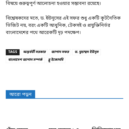
বিষয়ে গুরুত্বপূর্ণ আলোচনা হওয়ার সম্ভাবনা রয়েছে।
বিশ্লেষকদের মতে, ড. ইউনূসের এই সফর শুধু একটি কূটনৈতিক
ভিজিট নয়, বরং একটি আধুনিক, টেকসই ও প্রযুক্তিনির্ভর
বাংলাদেশের পথে আরেকটি দৃঢ় পদক্ষেপ।
TAGS
অন্তর্বর্তী সরকার
জাপান সফর
ড. মুহাম্মদ ইউনূস
বাংলাদেশ জাপান সম্পর্ক
ব্লু ইকোনমি
আরো পড়ুন