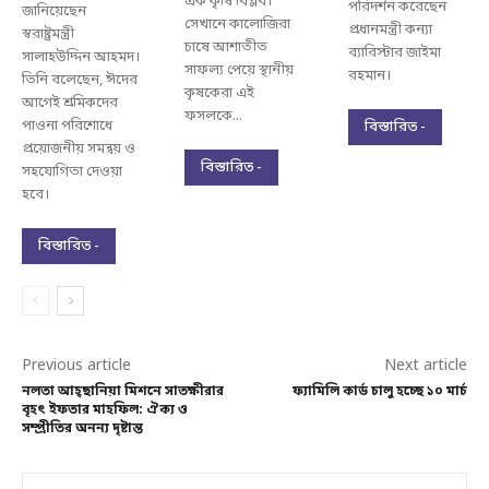
এক কৃষি বিপ্লব।
পরিদর্শন করেছেন
জানিয়েছেন
সেখানে কালোজিরা
প্রধানমন্ত্রী কন্যা
স্বরাষ্ট্রমন্ত্রী
চাষে আশাতীত
ব্যারিস্টার জাইমা
সালাহউদ্দিন আহমদ।
সাফল্য পেয়ে স্থানীয়
রহমান।
তিনি বলেছেন, ঈদের
কৃষকেরা এই
আগেই শ্রমিকদের
ফসলকে...
পাওনা পরিশোধে
বিস্তারিত -
প্রয়োজনীয় সমন্বয় ও
বিস্তারিত -
সহযোগিতা দেওয়া
হবে।
বিস্তারিত -
Previous article
Next article
নলতা আহ্ছানিয়া মিশনে সাতক্ষীরার
ফ্যামিলি কার্ড চালু হচ্ছে ১০ মার্চ
বৃহৎ ইফতার মাহফিল: ঐক্য ও
সম্প্রীতির অনন্য দৃষ্টান্ত