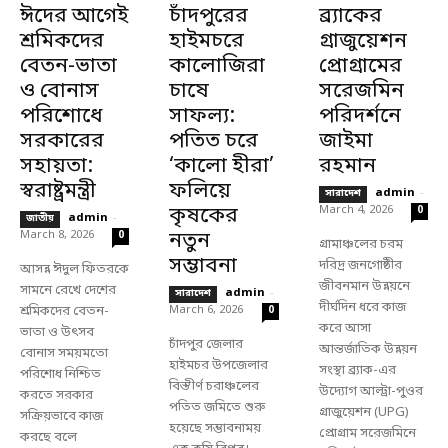
ঈদের আগেই
চাঁদপুরের
ব্র্যাকের
শ্রমিকদের
হাইমচরে
গ্রাজুয়েশন
বেতন-ভাতা
কালোজিরা
প্রোগ্রামের
ও বোনাস
চাষে
সরেজমিন
পরিশোধে
সাফল্য:
পরিদর্শনে
সরকারের
পতিত চরে
জাইমা
সহায়তা:
‘কালো হীরা’
রহমান
স্বরাষ্ট্রমন্ত্রী
ফলিয়ে
admin
-
সারাদেশ
কৃষকের
March 4, 2026
0
admin
-
জাতীয়
March 8, 2026
নতুন
0
গ্রামাঞ্চলের চরম
সম্ভাবনা
দরিদ্র জনগোষ্ঠীর
আসন্ন ঈদুল ফিতরকে
জীবনমান উন্নয়নে
সামনে রেখে দেশের
admin
-
সারাদেশ
দীর্ঘদিন ধরে কাজ
শ্রমিকদের বেতন-
March 6, 2026
0
করে আসা
ভাতা ও উৎসব
চাঁদপুর জেলার
আন্তর্জাতিক উন্নয়ন
বোনাস সময়মতো
হাইমচর উপজেলার
সংস্থা ব্র্যাক-এর
পরিশোধ নিশ্চিত
বিস্তীর্ণ চরাঞ্চলের
উদ্যোগ আল্ট্রা-পুওর
করতে সরকার
পতিত জমিতে শুরু
গ্রাজুয়েশন (UPG)
সক্রিয়ভাবে কাজ
হয়েছে সম্ভাবনাময়
প্রোগ্রাম সরেজমিনে
করছে বলে