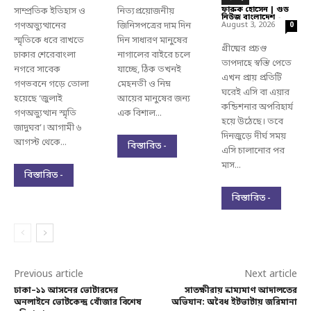
ফারুক হোসেন | গুড
সাম্প্রতিক ইতিহাস ও
নিত্যপ্রয়োজনীয়
নিউজ বাংলাদেশ
-
গণঅভ্যুত্থানের
জিনিসপত্রের দাম দিন
August 3, 2026
0
স্মৃতিকে ধরে রাখতে
দিন সাধারণ মানুষের
গ্রীষ্মের প্রচণ্ড
ঢাকার শেরেবাংলা
নাগালের বাইরে চলে
তাপদাহে স্বস্তি পেতে
নগরে সাবেক
যাচ্ছে, ঠিক তখনই
এখন প্রায় প্রতিটি
গণভবনে গড়ে তোলা
মেহনতী ও নিম্ন
ঘরেই এসি বা এয়ার
হয়েছে ‘জুলাই
আয়ের মানুষের জন্য
কন্ডিশনার অপরিহার্য
গণঅভ্যুত্থান স্মৃতি
এক বিশাল...
হয়ে উঠেছে। তবে
জাদুঘর’। আগামী ৬
দিনজুড়ে দীর্ঘ সময়
আগস্ট থেকে...
বিস্তারিত -
এসি চালানোর পর
মাস...
বিস্তারিত -
বিস্তারিত -
Previous article
Next article
ঢাকা–১১ আসনের ভোটারদের
সাতক্ষীরায় ভ্রাম্যমাণ আদালতের
অনলাইনে ভোটকেন্দ্র খোঁজার বিশেষ
অভিযান: অবৈধ ইটভাটায় জরিমানা