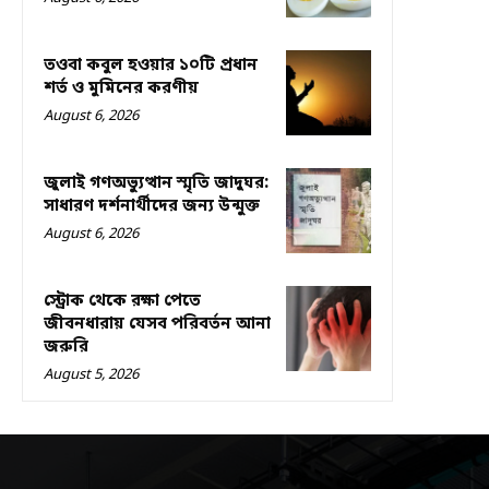
তওবা কবুল হওয়ার ১০টি প্রধান
শর্ত ও মুমিনের করণীয়
August 6, 2026
জুলাই গণঅভ্যুত্থান স্মৃতি জাদুঘর:
সাধারণ দর্শনার্থীদের জন্য উন্মুক্ত
August 6, 2026
স্ট্রোক থেকে রক্ষা পেতে
জীবনধারায় যেসব পরিবর্তন আনা
জরুরি
August 5, 2026