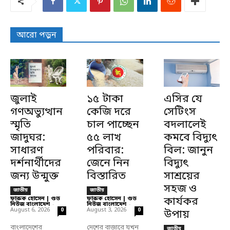
আরো পড়ুন
জুলাই
১৫ টাকা
এসির যে
গণঅভ্যুত্থান
কেজি দরে
সেটিংস
স্মৃতি
চাল পাচ্ছেন
বদলালেই
জাদুঘর:
৫৫ লাখ
কমবে বিদ্যুৎ
সাধারণ
পরিবার:
বিল: জানুন
দর্শনার্থীদের
জেনে নিন
বিদ্যুৎ
জন্য উন্মুক্ত
বিস্তারিত
সাশ্রয়ের
সহজ ও
জাতীয়
জাতীয়
ফারুক হোসেন | গুড
ফারুক হোসেন | গুড
কার্যকর
নিউজ বাংলাদেশ
-
নিউজ বাংলাদেশ
-
August 6, 2026
August 3, 2026
0
0
উপায়
বাংলাদেশের
দেশের বাজারে যখন
জাতীয়