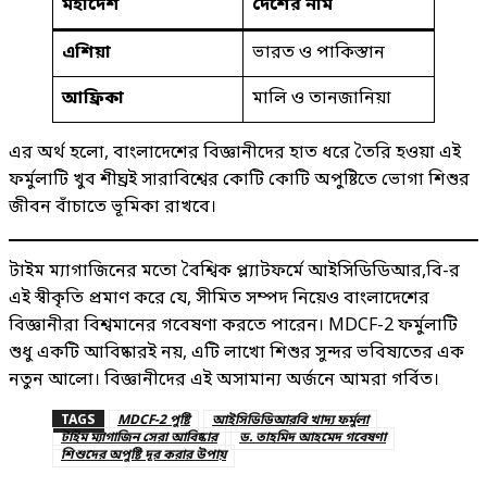
মহাদেশ
দেশের নাম
এশিয়া
ভারত ও পাকিস্তান
আফ্রিকা
মালি ও তানজানিয়া
এর অর্থ হলো, বাংলাদেশের বিজ্ঞানীদের হাত ধরে তৈরি হওয়া এই
ফর্মুলাটি খুব শীঘ্রই সারাবিশ্বের কোটি কোটি অপুষ্টিতে ভোগা শিশুর
জীবন বাঁচাতে ভূমিকা রাখবে।
টাইম ম্যাগাজিনের মতো বৈশ্বিক প্ল্যাটফর্মে আইসিডিডিআর,বি-র
এই স্বীকৃতি প্রমাণ করে যে, সীমিত সম্পদ নিয়েও বাংলাদেশের
বিজ্ঞানীরা বিশ্বমানের গবেষণা করতে পারেন। MDCF-2 ফর্মুলাটি
শুধু একটি আবিষ্কারই নয়, এটি লাখো শিশুর সুন্দর ভবিষ্যতের এক
নতুন আলো। বিজ্ঞানীদের এই অসামান্য অর্জনে আমরা গর্বিত।
TAGS
MDCF-2 পুষ্টি
আইসিডিডিআরবি খাদ্য ফর্মুলা
টাইম ম্যাগাজিন সেরা আবিষ্কার
ড. তাহমিদ আহমেদ গবেষণা
শিশুদের অপুষ্টি দূর করার উপায়