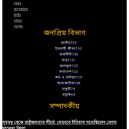
স্বাস্থ্য
আন্তর্জাতিক
জাতীয়
সর্বশেষ
প্রযুক্তি
জনপ্রিয় বিভাগ
জাতীয়
370
ইসলামী জীবন
152
রাজনীতি
136
স্বাস্থ্য
131
খেলাধুলা
123
সারাদেশ
122
অর্থ ও বানিজ্য
119
আন্তর্জাতিক
108
চাকুরী
74
প্রযুক্তি
64
সম্পাদকীয়
গৃহবধূ থেকে রাষ্ট্রক্ষমতার শীর্ষে: যেভাবে ইতিহাস গড়েছিলেন বেগম
খালেদা জিয়া