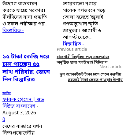
উদ্যোগ বাস্তবায়ন
শেরেবাংলা নগরে
করতে যাচ্ছে সরকার।
সাবেক গণভবনে গড়ে
দীর্ঘদিনের নানা প্রস্তুতি
তোলা হয়েছে ‘জুলাই
ও সফল পরীক্ষার পর...
গণঅভ্যুত্থান স্মৃতি
বিস্তারিত -
জাদুঘর’। আগামী ৬
আগস্ট থেকে...
বিস্তারিত -
Previous article
১৫ টাকা কেজি দরে
রাজশাহী বিশ্ববিদ্যালয়ে সফলভাবে
অনুষ্ঠিত হলো ‘ফাউন্ডার্স মিটআপ
চাল পাচ্ছেন ৫৫
Next article
লাখ পরিবার: জেনে
ভুল অ্যাকাউন্টে টাকা চলে গেলে করণীয়:
নিন বিস্তারিত
সহজেই টাকা ফেরত পাওয়ার উপায়
জাতীয়
ফারুক হোসেন | গুড
নিউজ বাংলাদেশ
-
August 3, 2026
0
দেশের বাজারে যখন
নিত্যপ্রয়োজনীয়