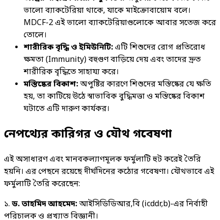
ভালো ব্যাকটেরিয়া থাকে, যাকে মাইক্রোবায়োম বলে।
MDCF-2 এই ভালো ব্যাকটেরিয়াগুলোকে আবার সতেজ করে
তোলে।
শারীরিক বৃদ্ধি ও ইমিউনিটি:
এটি শিশুদের রোগ প্রতিরোধ
ক্ষমতা (Immunity) বহুগুণ বাড়িয়ে দেয় এবং তাদের দ্রুত
শারীরিক বৃদ্ধিতে সাহায্য করে।
মস্তিষ্কের বিকাশ:
অপুষ্টির কারণে শিশুদের মস্তিষ্কের যে ক্ষতি
হয়, তা কাটিয়ে উঠে স্বাভাবিক বুদ্ধিমত্তা ও মস্তিষ্কের বিকাশ
ঘটাতে এটি দারুণ কার্যকর।
নেপথ্যের কারিগর ও যৌথ গবেষণা
এই অসাধারণ এবং মানবকল্যাণমূলক ফর্মুলাটি হুট করেই তৈরি
হয়নি। এর পেছনে রয়েছে দীর্ঘদিনের কঠোর গবেষণা। যৌথভাবে এই
ফর্মুলাটি তৈরি করেছেন:
১.
ড. তাহমিদ আহমেদ:
আইসিডিডিআর,বি (icddr,b)-এর নির্বাহী
পরিচালক ও প্রখ্যাত বিজ্ঞানী।