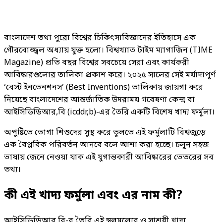
বাংলাদেশ তথা পুরো বিশ্বের চিকিৎসাবিজ্ঞানের ইতিহাসে এক
গৌরবোজ্জ্বল অধ্যায় যুক্ত হলো। বিশ্বখ্যাত টাইম ম্যাগাজিন (TIME
Magazine) প্রতি বছর বিশ্বের সবচেয়ে সেরা এবং কার্যকরী
আবিষ্কারগুলোর তালিকা প্রকাশ করে। ২০২৫ সালের সেই মর্যাদাপূর্ণ
‘বেস্ট ইনভেনশনস’ (Best Inventions) তালিকায় জায়গা করে
নিয়েছে বাংলাদেশের আন্তর্জাতিক উদরাময় গবেষণা কেন্দ্র বা
আইসিডিডিআর,বি (icddr,b)-এর তৈরি একটি বিশেষ খাদ্য ফর্মুলা।
অপুষ্টিতে ভোগা শিশুদের সুস্থ করে তুলতে এই ফর্মুলাটি বিশ্বজুড়ে
এক বৈপ্লবিক পরিবর্তন আনবে বলে আশা করা হচ্ছে। চলুন সহজ
ভাষায় জেনে নেওয়া যাক এই যুগান্তকারী আবিষ্কারের ভেতরের সব
তথ্য।
কী এই খাদ্য ফর্মুলা এবং এর নাম কী?
আইসিডিডিআর,বি-র তৈরি এই স্বল্পমূল্যের ও সাশ্রয়ী খাদ্য