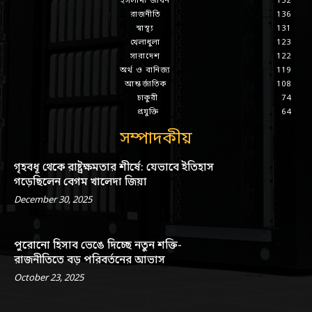
ইসলামী জীবন
152
রাজনীতি
136
স্বাস্থ্য
131
খেলাধুলা
123
সারাদেশ
122
অর্থ ও বানিজ্য
119
আন্তর্জাতিক
108
চাকুরী
74
প্রযুক্তি
64
সম্পাদকীয়
গৃহবধূ থেকে রাষ্ট্রক্ষমতার শীর্ষে: যেভাবে ইতিহাস
গড়েছিলেন বেগম খালেদা জিয়া
December 30, 2025
পুরোনো হিসাব ভেঙে দিচ্ছে নতুন শক্তি-
রাজনীতিতে বড় পরিবর্তনের আভাস
October 23, 2025