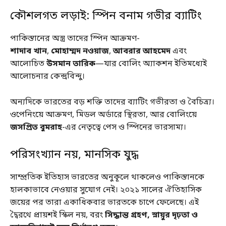
কৌশলগত লড়াই: স্পিন বনাম গভীর ব্যাটিং
পাকিস্তানের অস্ত্র তাদের স্পিন আক্রমণ-
শাদাব খান
,
মোহাম্মদ নওয়াজ
,
আবরার আহমেদ
এবং
আলোচিত
উসমান তারিক
—যার বোলিং অ্যাকশন ইতিমধ্যেই
আলোচনার কেন্দ্রবিন্দু।
অন্যদিকে ভারতের বড় শক্তি তাদের ব্যাটিং গভীরতা ও বৈচিত্র্য।
ওপেনিংয়ে আক্রমণ, মিডল অর্ডারে স্থিরতা, আর বোলিংয়ে
জসপ্রিত বুমরাহ
-এর নেতৃত্বে পেস ও স্পিনের ভারসাম্য।
পরিসংখ্যান নয়, মানসিক যুদ্ধ
সাম্প্রতিক ইতিহাস ভারতের অনুকূলে থাকলেও পাকিস্তানকে
হালকাভাবে নেওয়ার সুযোগ নেই। ২০২১ সালের ঐতিহাসিক
জয়ের পর তারা একাধিকবার ভারতকে চাপে ফেলেছে। এই
দ্বৈরথে প্রায়শই স্কিল নয়, বরং
সিদ্ধান্ত গ্রহণ, স্নায়ুর দৃঢ়তা ও