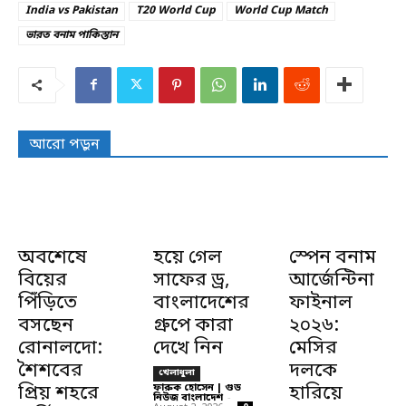
India vs Pakistan
T20 World Cup
World Cup Match
ভারত বনাম পাকিস্তান
আরো পড়ুন
অবশেষে
হয়ে গেল
স্পেন বনাম
বিয়ের
সাফের ড্র,
আর্জেন্টিনা
পিঁড়িতে
বাংলাদেশের
ফাইনাল
বসছেন
গ্রুপে কারা
২০২৬:
রোনালদো:
দেখে নিন
মেসির
শৈশবের
দলকে
খেলাধুলা
প্রিয় শহরে
ফারুক হোসেন | গুড
হারিয়ে
নিউজ বাংলাদেশ
-