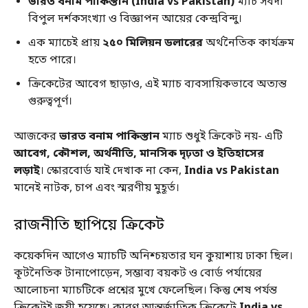
ভারত বনাম পাকিস্তান (India vs Pakistan)
ম্যাচ সর্বদা
বিপুল দর্শকসংখ্যা ও বিজ্ঞাপন আয়ের কেন্দ্রবিন্দু।
এক ম্যাচেই প্রায়
২৫০ মিলিয়ন ডলারের
অর্থনৈতিক কার্যক্রম
হতে পারে।
ক্রিকেটের আবেগ ছাড়াও, এই ম্যাচ ব্যবসায়িকভাবে অত্যন্ত
গুরুত্বপূর্ণ।
আজকের
ভারত বনাম পাকিস্তান
ম্যাচ শুধুই ক্রিকেট নয়- এটি
আবেগ, কৌশল, অর্থনীতি, মানসিক দৃঢ়তা ও ইতিহাসের
লড়াই
। স্কোরবোর্ড যাই দেখাক না কেন,
India vs Pakistan
মানেই নাটক, চাপ এবং স্মরণীয় মুহূর্ত।
রাজনীতি ছাপিয়ে ক্রিকেট
কয়েকদিন আগেও ম্যাচটি অনিশ্চয়তার ঘন কুয়াশায় ঢাকা ছিল।
কূটনৈতিক টানাপোড়েন, সম্ভাব্য বয়কট ও বোর্ড পর্যায়ের
আলোচনা ম্যাচটিকে প্রশ্নের মুখে ফেলেছিল। কিন্তু শেষ পর্যন্ত
ক্রিকেটই জয়ী হয়েছে। কারণ আন্তর্জাতিক ক্রিকেটে
India vs