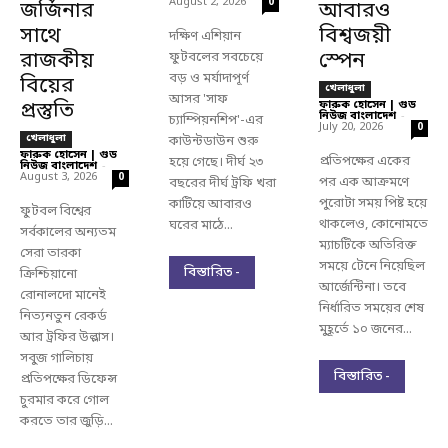
August 2, 2026
0
জর্জিনার
আবারও
সাথে
বিশ্বজয়ী
দক্ষিণ এশিয়ান
রাজকীয়
স্পেন
ফুটবলের সবচেয়ে
বড় ও মর্যাদাপূর্ণ
বিয়ের
খেলাধুলা
আসর 'সাফ
প্রস্তুতি
ফারুক হোসেন | গুড
নিউজ বাংলাদেশ
-
চ্যাম্পিয়নশিপ'-এর
July 20, 2026
0
খেলাধুলা
কাউন্টডাউন শুরু
ফারুক হোসেন | গুড
প্রতিপক্ষের একের
হয়ে গেছে। দীর্ঘ ২৩
নিউজ বাংলাদেশ
-
August 3, 2026
0
পর এক আক্রমণে
বছরের দীর্ঘ ট্রফি খরা
পুরোটা সময় পিষ্ট হয়ে
কাটিয়ে আবারও
ফুটবল বিশ্বের
থাকলেও, কোনোমতে
ঘরের মাঠে...
সর্বকালের অন্যতম
ম্যাচটিকে অতিরিক্ত
সেরা তারকা
সময়ে টেনে নিয়েছিল
বিস্তারিত -
ক্রিশ্চিয়ানো
আর্জেন্টিনা। তবে
রোনালদো মানেই
নির্ধারিত সময়ের শেষ
নিত্যনতুন রেকর্ড
মুহূর্তে ১০ জনের...
আর ট্রফির উল্লাস।
সবুজ গালিচায়
বিস্তারিত -
প্রতিপক্ষের ডিফেন্স
চুরমার করে গোল
করতে তার জুড়ি...