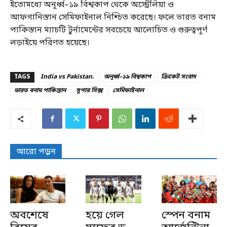
ইতোমধ্যে অনূর্ধ্ব–১৯ বিশ্বকাপ থেকে অস্ট্রেলিয়া ও
আফগানিস্তান সেমিফাইনাল নিশ্চিত করেছে। ফলে ভারত বনাম
পাকিস্তান ম্যাচটি টুর্নামেন্টের সবচেয়ে আলোচিত ও গুরুত্বপূর্ণ
লড়াইয়ে পরিণত হয়েছে।
TAGS
India vs Pakistan.
অনূর্ধ্ব–১৯ বিশ্বকাপ
ক্রিকেট সংবাদ
ভারত বনাম পাকিস্তান
সুপার সিক্স
সেমিফাইনাল
আরো পড়ুন
অবশেষে
হয়ে গেল
স্পেন বনাম