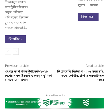
নির্ধারিত সময়ের শেষ
নিত্যনতুন রেকর্ড
মুহূর্তে ১০ জনের...
আর ট্রফির উল্লাস।
সবুজ গালিচায়
বিস্তারিত -
প্রতিপক্ষের ডিফেন্স
চুরমার করে গোল
করতে তার জুড়ি...
বিস্তারিত -
Previous article
Next article
এপেক্স কাপ গলফ টুর্নামেন্ট-২০২৬
টি টোয়েন্টি বিশ্বকাপ ২০২৬ সময় সূচি:
দেশের গলফ উন্নয়নে গুরুত্বপূর্ণ ভূমিকা
কবে, কোথায়, গ্রুপ ও ফরম্যাট এক
রাখবে: সেনাপ্রধান
নজরে
- Advertisement -