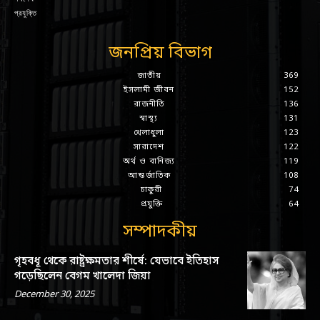
প্রযুক্তি
জনপ্রিয় বিভাগ
জাতীয়
369
ইসলামী জীবন
152
রাজনীতি
136
স্বাস্থ্য
131
খেলাধুলা
123
সারাদেশ
122
অর্থ ও বানিজ্য
119
আন্তর্জাতিক
108
চাকুরী
74
প্রযুক্তি
64
সম্পাদকীয়
গৃহবধূ থেকে রাষ্ট্রক্ষমতার শীর্ষে: যেভাবে ইতিহাস
গড়েছিলেন বেগম খালেদা জিয়া
December 30, 2025