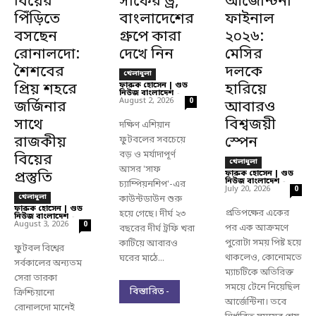
বিয়ের
সাফের ড্র,
আর্জেন্টিনা
পিঁড়িতে
বাংলাদেশের
ফাইনাল
বসছেন
গ্রুপে কারা
২০২৬:
রোনালদো:
দেখে নিন
মেসির
শৈশবের
দলকে
খেলাধুলা
প্রিয় শহরে
ফারুক হোসেন | গুড
হারিয়ে
নিউজ বাংলাদেশ
-
August 2, 2026
0
জর্জিনার
আবারও
সাথে
বিশ্বজয়ী
দক্ষিণ এশিয়ান
রাজকীয়
স্পেন
ফুটবলের সবচেয়ে
বড় ও মর্যাদাপূর্ণ
বিয়ের
খেলাধুলা
আসর 'সাফ
প্রস্তুতি
ফারুক হোসেন | গুড
নিউজ বাংলাদেশ
-
চ্যাম্পিয়নশিপ'-এর
July 20, 2026
0
খেলাধুলা
কাউন্টডাউন শুরু
ফারুক হোসেন | গুড
প্রতিপক্ষের একের
হয়ে গেছে। দীর্ঘ ২৩
নিউজ বাংলাদেশ
-
August 3, 2026
0
পর এক আক্রমণে
বছরের দীর্ঘ ট্রফি খরা
পুরোটা সময় পিষ্ট হয়ে
কাটিয়ে আবারও
ফুটবল বিশ্বের
থাকলেও, কোনোমতে
ঘরের মাঠে...
সর্বকালের অন্যতম
ম্যাচটিকে অতিরিক্ত
সেরা তারকা
সময়ে টেনে নিয়েছিল
বিস্তারিত -
ক্রিশ্চিয়ানো
আর্জেন্টিনা। তবে
রোনালদো মানেই