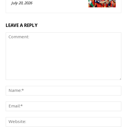
July 20, 2026
LEAVE A REPLY
Comment:
Na
Ema
We