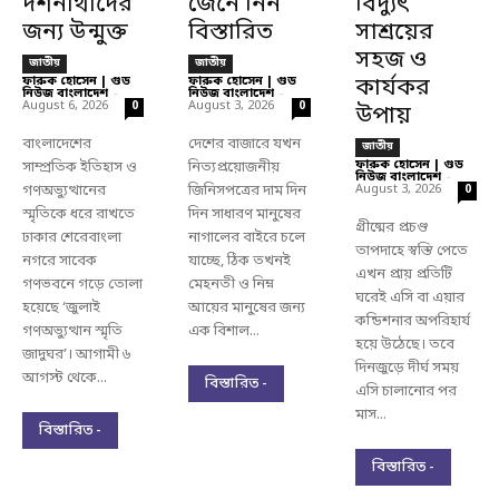
দর্শনার্থীদের
জেনে নিন
বিদ্যুৎ
জন্য উন্মুক্ত
বিস্তারিত
সাশ্রয়ের
সহজ ও
জাতীয়
জাতীয়
ফারুক হোসেন | গুড
ফারুক হোসেন | গুড
কার্যকর
নিউজ বাংলাদেশ
-
নিউজ বাংলাদেশ
-
August 6, 2026
August 3, 2026
0
0
উপায়
বাংলাদেশের
দেশের বাজারে যখন
জাতীয়
ফারুক হোসেন | গুড
সাম্প্রতিক ইতিহাস ও
নিত্যপ্রয়োজনীয়
নিউজ বাংলাদেশ
-
গণঅভ্যুত্থানের
জিনিসপত্রের দাম দিন
August 3, 2026
0
স্মৃতিকে ধরে রাখতে
দিন সাধারণ মানুষের
গ্রীষ্মের প্রচণ্ড
ঢাকার শেরেবাংলা
নাগালের বাইরে চলে
তাপদাহে স্বস্তি পেতে
নগরে সাবেক
যাচ্ছে, ঠিক তখনই
এখন প্রায় প্রতিটি
গণভবনে গড়ে তোলা
মেহনতী ও নিম্ন
ঘরেই এসি বা এয়ার
হয়েছে ‘জুলাই
আয়ের মানুষের জন্য
কন্ডিশনার অপরিহার্য
গণঅভ্যুত্থান স্মৃতি
এক বিশাল...
হয়ে উঠেছে। তবে
জাদুঘর’। আগামী ৬
দিনজুড়ে দীর্ঘ সময়
আগস্ট থেকে...
বিস্তারিত -
এসি চালানোর পর
মাস...
বিস্তারিত -
বিস্তারিত -