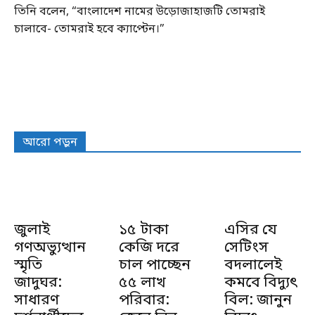
তিনি বলেন, “বাংলাদেশ নামের উড়োজাহাজটি তোমরাই
চালাবে- তোমরাই হবে ক্যাপ্টেন।”
আরো পড়ুন
জুলাই
১৫ টাকা
এসির যে
গণঅভ্যুত্থান
কেজি দরে
সেটিংস
স্মৃতি
চাল পাচ্ছেন
বদলালেই
জাদুঘর:
৫৫ লাখ
কমবে বিদ্যুৎ
সাধারণ
পরিবার:
বিল: জানুন