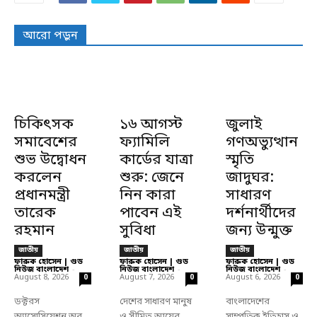
আরো পড়ুন
চিকিৎসক
১৬ আগস্ট
জুলাই
সমাবেশের
ফ্যামিলি
গণঅভ্যুত্থান
শুভ উদ্বোধন
কার্ডের যাত্রা
স্মৃতি
করলেন
শুরু: জেনে
জাদুঘর:
প্রধানমন্ত্রী
নিন কারা
সাধারণ
তারেক
পাবেন এই
দর্শনার্থীদের
রহমান
সুবিধা
জন্য উন্মুক্ত
জাতীয়
জাতীয়
জাতীয়
ফারুক হোসেন | গুড
ফারুক হোসেন | গুড
ফারুক হোসেন | গুড
নিউজ বাংলাদেশ
-
নিউজ বাংলাদেশ
-
নিউজ বাংলাদেশ
-
August 8, 2026
August 7, 2026
August 6, 2026
0
0
0
ডক্টরস
দেশের সাধারণ মানুষ
বাংলাদেশের
অ্যাসোসিয়েশন অব
ও সীমিত আয়ের
সাম্প্রতিক ইতিহাস ও