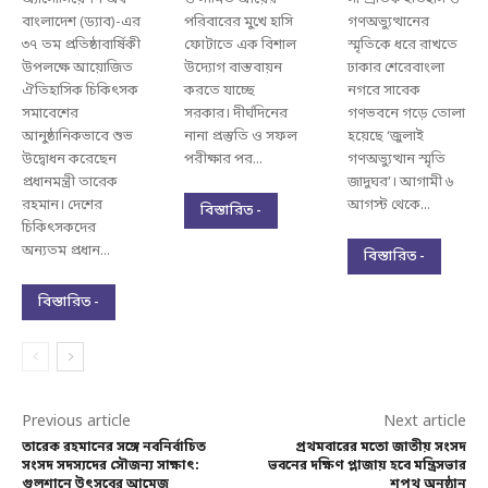
বাংলাদেশ (ড্যাব)-এর
পরিবারের মুখে হাসি
গণঅভ্যুত্থানের
৩৭ তম প্রতিষ্ঠাবার্ষিকী
ফোটাতে এক বিশাল
স্মৃতিকে ধরে রাখতে
উপলক্ষে আয়োজিত
উদ্যোগ বাস্তবায়ন
ঢাকার শেরেবাংলা
ঐতিহাসিক চিকিৎসক
করতে যাচ্ছে
নগরে সাবেক
সমাবেশের
সরকার। দীর্ঘদিনের
গণভবনে গড়ে তোলা
আনুষ্ঠানিকভাবে শুভ
নানা প্রস্তুতি ও সফল
হয়েছে ‘জুলাই
উদ্বোধন করেছেন
পরীক্ষার পর...
গণঅভ্যুত্থান স্মৃতি
প্রধানমন্ত্রী তারেক
জাদুঘর’। আগামী ৬
রহমান। দেশের
আগস্ট থেকে...
বিস্তারিত -
চিকিৎসকদের
অন্যতম প্রধান...
বিস্তারিত -
বিস্তারিত -
Previous article
Next article
তারেক রহমানের সঙ্গে নবনির্বাচিত
প্রথমবারের মতো জাতীয় সংসদ
সংসদ সদস্যদের সৌজন্য সাক্ষাৎ:
ভবনের দক্ষিণ প্লাজায় হবে মন্ত্রিসভার
গুলশানে উৎসবের আমেজ
শপথ অনুষ্ঠান