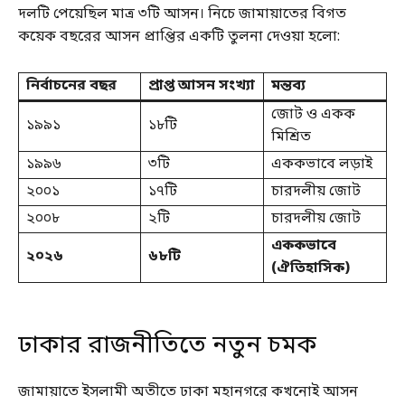
দলটি পেয়েছিল মাত্র ৩টি আসন। নিচে জামায়াতের বিগত
কয়েক বছরের আসন প্রাপ্তির একটি তুলনা দেওয়া হলো:
নির্বাচনের বছর
প্রাপ্ত আসন সংখ্যা
মন্তব্য
জোট ও একক
১৯৯১
১৮টি
মিশ্রিত
১৯৯৬
৩টি
এককভাবে লড়াই
২০০১
১৭টি
চারদলীয় জোট
২০০৮
২টি
চারদলীয় জোট
এককভাবে
২০২৬
৬৮টি
(ঐতিহাসিক)
ঢাকার রাজনীতিতে নতুন চমক
জামায়াতে ইসলামী অতীতে ঢাকা মহানগরে কখনোই আসন