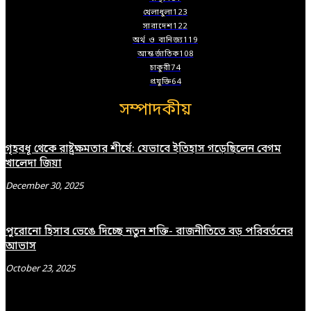
খেলাধুলা
123
সারাদেশ
122
অর্থ ও বানিজ্য
119
আন্তর্জাতিক
108
চাকুরী
74
প্রযুক্তি
64
সম্পাদকীয়
গৃহবধূ থেকে রাষ্ট্রক্ষমতার শীর্ষে: যেভাবে ইতিহাস গড়েছিলেন বেগম
খালেদা জিয়া
December 30, 2025
পুরোনো হিসাব ভেঙে দিচ্ছে নতুন শক্তি- রাজনীতিতে বড় পরিবর্তনের
আভাস
October 23, 2025