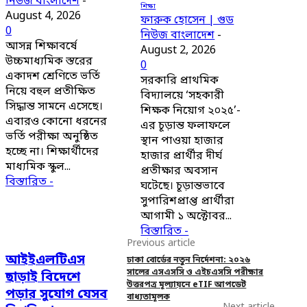
নিউজ বাংলাদেশ
-
শিক্ষা
August 4, 2026
ফারুক হোসেন | গুড
0
নিউজ বাংলাদেশ
-
আসন্ন শিক্ষাবর্ষে
August 2, 2026
উচ্চমাধ্যমিক স্তরের
0
একাদশ শ্রেণিতে ভর্তি
সরকারি প্রাথমিক
নিয়ে বহুল প্রতীক্ষিত
বিদ্যালয়ে ‘সহকারী
সিদ্ধান্ত সামনে এসেছে।
শিক্ষক নিয়োগ ২০২৫’-
এবারও কোনো ধরনের
এর চূড়ান্ত ফলাফলে
ভর্তি পরীক্ষা অনুষ্ঠিত
স্থান পাওয়া হাজার
হচ্ছে না। শিক্ষার্থীদের
হাজার প্রার্থীর দীর্ঘ
মাধ্যমিক স্কুল...
প্রতীক্ষার অবসান
বিস্তারিত -
ঘটেছে। চূড়ান্তভাবে
সুপারিশপ্রাপ্ত প্রার্থীরা
আগামী ১ অক্টোবর...
বিস্তারিত -
Previous article
আইইএলটিএস
ঢাকা বোর্ডের নতুন নির্দেশনা: ২০২৬
সালের এসএসসি ও এইচএসসি পরীক্ষার
ছাড়াই বিদেশে
উত্তরপত্র মূল্যায়নে eTIF আপডেট
পড়ার সুযোগ যেসব
বাধ্যতামূলক