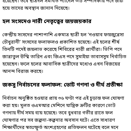
হয়েছেন। তবে ছাত্রদল সমর্থিত প্যানেল ৩টি সম্পাদকীয় পদে জয়ী
হয়ে তাদের অবস্থান জানান দিয়েছে।
হল সংসদেও নারী নেতৃত্বের জয়জয়কার
কেন্দ্রীয় সংসদের পাশাপাশি একমাত্র ছাত্রী হল ‘নওয়াব ফয়জুন্নেসা
চৌধুরানী’ সংসদের ফলাফলও প্রকাশিত হয়েছে। এই হলের শীর্ষ
তিনটি পদেই জয়লাভ করেছে শিবিরের নারী প্রার্থীরা। ভিপি পদে
জান্নাতুল উম্মি তারিন এবং জিএস পদে সুমাইয়া তাবাসসুম নির্বাচিত
হয়েছেন। ফলে হলের আবাসিক ছাত্রীদের মধ্যেও এখন বিজয়ের
আনন্দ বিরাজ করছে।
জকসু নির্বাচনের ফলাফল: ভোট গণনা ও দীর্ঘ প্রতীক্ষা
নির্বাচন অনুষ্ঠিত হওয়ার প্রায় ৩৬ ঘণ্টা পর এই চূড়ান্ত ফল ঘোষণা
করা হয়। মূলত ওএমআর মেশিনে যান্ত্রিক ত্রুটির কারণে ভোট
গণনায় দীর্ঘ সময় ব্যয় হয়েছে। তবে বুধবার গভীর রাতে ফল
ঘোষণার পর সব জল্পনা-কল্পনার অবসান ঘটে। এতে সাধারণ
শিক্ষার্থীদের স্বতঃস্ফূর্ত অংশগ্রহণের প্রতিফলন ঘটেছে বলে মনে