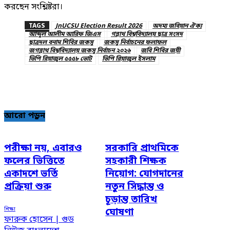
করছেন সংশ্লিষ্টরা।
TAGS
JnUCSU Election Result 2026
অদম্য জবিয়ান ঐক্য
আব্দুল আলীম আরিফ জিএস
গন্নাথ বিশ্ববিদ্যালয় ছাত্র সংসদ
ছাত্রদল বনাম শিবির জকসু
জকসু নির্বাচনের ফলাফল
জগন্নাথ বিশ্ববিদ্যালয় জকসু নির্বাচন ২০২৬
জবি শিবির জয়ী
ভিপি রিয়াজুল ৫৫৫৮ ভোট
ভিপি রিয়াজুল ইসলাম
আরো পড়ুন
পরীক্ষা নয়, এবারও
সরকারি প্রাথমিকে
ফলের ভিত্তিতে
সহকারী শিক্ষক
একাদশে ভর্তি
নিয়োগ: যোগদানের
প্রক্রিয়া শুরু
নতুন সিদ্ধান্ত ও
চূড়ান্ত তারিখ
শিক্ষা
ঘোষণা
ফারুক হোসেন | গুড