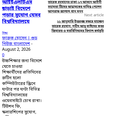
আইইএলটিএস
তারেক রহমানের ঢাকা-১৭ আসনে আইনী
সহায়তা টিমের আহ্বায়কের দায়িত্ব পেলেন
ছাড়াই বিদেশে
আশরাফ জালাল খান মনন
পড়ার সুযোগ যেসব
Next article
বিশ্ববিদ্যালয়ে
১১ জানুয়ারি উত্তরবঙ্গ সফরে যাচ্ছেন
তারেক রহমান: শহীদ আবু সাঈদের কবর
জিয়ারত ও মতবিনিময়ের বিশাল কর্মসূচি
শিক্ষা
ফারুক হোসেন | গুড
নিউজ বাংলাদেশ
-
August 2, 2026
0
উচ্চশিক্ষার জন্য বিদেশে
যেতে চাওয়া
শিক্ষার্থীদের প্রতিদিনের
রুটিন হলো
কম্পিউটারের স্ক্রিনে
ঘণ্টার পর ঘণ্টা বিভিন্ন
বিশ্ববিদ্যালয়ের
ওয়েবসাইটে চোখ রাখা।
টিউশন ফি,
স্কলারশিপের সুযোগ,