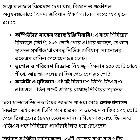
প্রাপ্ত ফলাফল বিশ্লেষণে দেখা যায়, বিজ্ঞান ও প্রকৌশল
অনুষদগুলোতে ‘অদম্য জবিয়ান ঐক্য’ প্যানেল সংহত অবস্থানে
রয়েছে।
কম্পিউটার সায়েন্স অ্যান্ড ইঞ্জিনিয়ারিং:
এখানে শিবিরের
রিয়াজুল (ভিপি) ১০৬ ভোট পেয়ে এগিয়ে আছেন, যেখানে
ছাত্রদল সমর্থিত ‘ঐক্যবদ্ধ নির্ভিক জবিয়ান’ প্যানেলের
একেএম রাকিব পেয়েছেন ৯৪ ভোট।
ভূগোল ও পরিবেশ বিজ্ঞান:
রিয়াজুল ইসলাম ১০০ ভোট পেয়ে
শীর্ষে, আর ছাত্রদলের রাকিব পেয়েছেন ৯১ ভোট।
ফার্মাসি ও নৃবিজ্ঞান:
এই দুই বিভাগেও ভিপি, জিএস ও
এজিএস—তিন পদেই এগিয়ে রয়েছে শিবিরের প্যানেল।
তবে হাড্ডাহাড্ডি লড়াইয়ের আভাস পাওয়া গেছে
লোকপ্রশাসন
বিভাগে
। এই কেন্দ্রে ভিপি পদে ছাত্রদলের একেএম রাকিব ১৩২ ভোট
পেয়ে রিয়াজুলের (১২২) চেয়ে সামান্য এগিয়ে থাকলেও, জিএস ও
এজিএস পদে শিবিরের প্রার্থীরাই লিড ধরে রেখেছেন।
নির্বাচন সংশ্লিষ্টরা জানিয়েছেন, ৩৯টি কেন্দ্রের মধ্যে মাত্র ৬টির