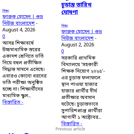
চূড়ান্ত তারিখ
শিক্ষা
ঘোষণা
ফারুক হোসেন | গুড
নিউজ বাংলাদেশ
-
শিক্ষা
August 4, 2026
ফারুক হোসেন | গুড
0
নিউজ বাংলাদেশ
-
আসন্ন শিক্ষাবর্ষে
August 2, 2026
উচ্চমাধ্যমিক স্তরের
0
একাদশ শ্রেণিতে ভর্তি
সরকারি প্রাথমিক
নিয়ে বহুল প্রতীক্ষিত
বিদ্যালয়ে ‘সহকারী
সিদ্ধান্ত সামনে এসেছে।
শিক্ষক নিয়োগ ২০২৫’-
এবারও কোনো ধরনের
এর চূড়ান্ত ফলাফলে
ভর্তি পরীক্ষা অনুষ্ঠিত
স্থান পাওয়া হাজার
হচ্ছে না। শিক্ষার্থীদের
হাজার প্রার্থীর দীর্ঘ
মাধ্যমিক স্কুল...
প্রতীক্ষার অবসান
বিস্তারিত -
ঘটেছে। চূড়ান্তভাবে
সুপারিশপ্রাপ্ত প্রার্থীরা
আগামী ১ অক্টোবর...
বিস্তারিত -
Previous article