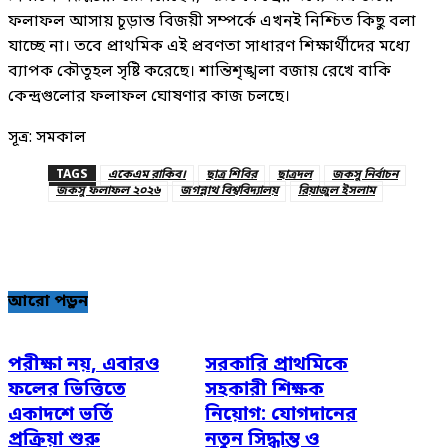
ফলাফল আসায় চূড়ান্ত বিজয়ী সম্পর্কে এখনই নিশ্চিত কিছু বলা
যাচ্ছে না। তবে প্রাথমিক এই প্রবণতা সাধারণ শিক্ষার্থীদের মধ্যে
ব্যাপক কৌতূহল সৃষ্টি করেছে। শান্তিশৃঙ্খলা বজায় রেখে বাকি
কেন্দ্রগুলোর ফলাফল ঘোষণার কাজ চলছে।
সূত্র: সমকাল
TAGS
একেএম রাকিব।
ছাত্র শিবির
ছাত্রদল
জকসু নির্বাচন
জকসু ফলাফল ২০২৬
জগন্নাথ বিশ্ববিদ্যালয়
রিয়াজুল ইসলাম
আরো পড়ুন
পরীক্ষা নয়, এবারও
সরকারি প্রাথমিকে
ফলের ভিত্তিতে
সহকারী শিক্ষক
একাদশে ভর্তি
নিয়োগ: যোগদানের
প্রক্রিয়া শুরু
নতুন সিদ্ধান্ত ও