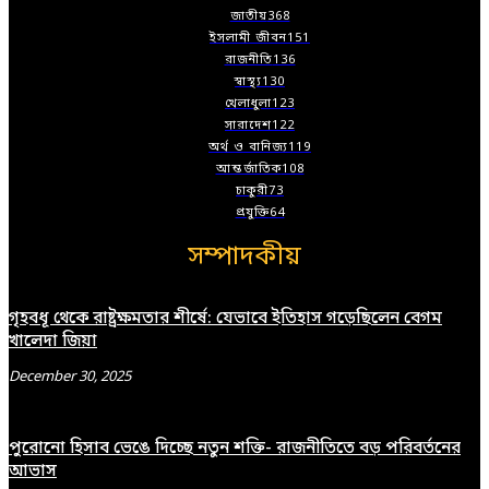
জাতীয়
368
ইসলামী জীবন
151
রাজনীতি
136
স্বাস্থ্য
130
খেলাধুলা
123
সারাদেশ
122
অর্থ ও বানিজ্য
119
আন্তর্জাতিক
108
চাকুরী
73
প্রযুক্তি
64
সম্পাদকীয়
গৃহবধূ থেকে রাষ্ট্রক্ষমতার শীর্ষে: যেভাবে ইতিহাস গড়েছিলেন বেগম
খালেদা জিয়া
December 30, 2025
পুরোনো হিসাব ভেঙে দিচ্ছে নতুন শক্তি- রাজনীতিতে বড় পরিবর্তনের
আভাস