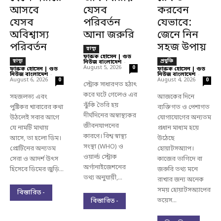
আসবে
যেসব
করবেন
যেসব
পরিবর্তন
যেভাবে:
অবিশ্বাস্য
আনা জরুরি
জেনে নিন
পরিবর্তন
সহজ উপায়
স্বাস্থ্য
ফারুক হোসেন | গুড
স্বাস্থ্য
প্রযুক্তি
নিউজ বাংলাদেশ
-
August 5, 2026
0
ফারুক হোসেন | গুড
ফারুক হোসেন | গুড
নিউজ বাংলাদেশ
-
নিউজ বাংলাদেশ
-
August 6, 2026
August 4, 2026
0
0
স্ট্রোক সাধারণত হঠাৎ
করে ঘটে গেলেও এর
সহজলভ্য এবং
আজকের দিনে
ঝুঁকি তৈরি হয়
পুষ্টিকর খাবারের কথা
ব্যক্তিগত ও পেশাগত
দীর্ঘদিনের অস্বাস্থ্যকর
উঠলেই সবার আগে
যোগাযোগের অন্যতম
জীবনযাপনের
যে নামটি মাথায়
প্রধান মাধ্যম হয়ে
কারণে। বিশ্ব স্বাস্থ্য
আসে, তা হলো ডিম।
উঠেছে
সংস্থা (WHO) ও
প্রোটিনের অন্যতম
হোয়াটসঅ্যাপ।
ওয়ার্ল্ড স্ট্রোক
সেরা ও আদর্শ উৎস
কাজের তাগিদে বা
অর্গানাইজেশনের
হিসেবে ডিমের জুড়ি...
জরুরি তথ্য মনে
তথ্য অনুযায়ী,...
রাখার জন্য অনেক
সময় হোয়াটসঅ্যাপের
বিস্তারিত -
ভয়েস...
বিস্তারিত -