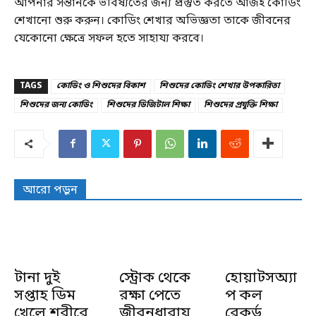
আপনার সন্তানকে ভবিষ্যতের জন্য প্রস্তুত করতে আজই কোডিং
শেখানো শুরু করুন। কোডিং শেখার অভিজ্ঞতা তাকে জীবনের
যেকোনো ক্ষেত্রে সফল হতে সাহায্য করবে।
TAGS
কোডিং ও শিশুদের বিকাশ
শিশুদের কোডিং শেখার উপকারিতা
শিশুদের জন্য কোডিং
শিশুদের ডিজিটাল শিক্ষা
শিশুদের প্রযুক্তি শিক্ষা
আরো পড়ুন
টানা দুই
স্ট্রোক থেকে
হোয়াটসঅ্যা
সপ্তাহ ডিম
রক্ষা পেতে
প কল
খেলে শরীরে
জীবনধারায়
রেকর্ড