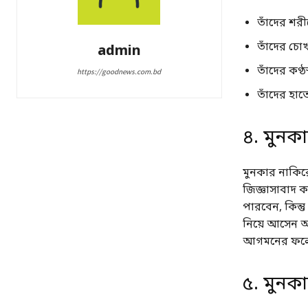
তাঁদের শর
তাঁদের চোখ
admin
তাঁদের কণ্ঠ
https://goodnews.com.bd
তাঁদের হাত
৪. মুনক
মুনকার নাকিরে
জিজ্ঞাসাবাদ কর
পারবেন, কিন্ত
নিয়ে আসেন আর 
আগমনের ফলে ঈম
৫. মুনকা