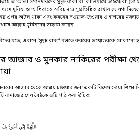
লাহ তা’আলা ঈমানদারদের সুদৃঢ় বাক্য বা ‘কালিমায়ে তাইয়্যেবা’ (লা 
 মাধ্যমে দুনিয়া ও আখিরাতে অবিচল ও সুপ্রতিষ্ঠিত রাখার ঘোষণা দিয়েছ
ানের ওপর অটল থাকা এবং কবরের সওয়াল-জওয়াব ও হাশরের ময়দান
 মাধ্যমে আল্লাহ মুমিনদের সাহায্য করেন ।
দের মতে, এখানে ‘সুদৃঢ় বাক্য’ বলতে কবরের প্রশ্নোত্তরকে বোঝানো হ
র আজাব ও মুনকার নাকিরের পরীক্ষা থে
োয়া
টি নামাজের শেষ বৈঠকে এটি পাঠ করা উচিত:
اللَّهُمَّ إِنِّي أَعُوذُ بِكَ