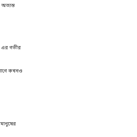
অত্যন্ত
ে এর গভীর
র আগে কখনও
 মানুষের