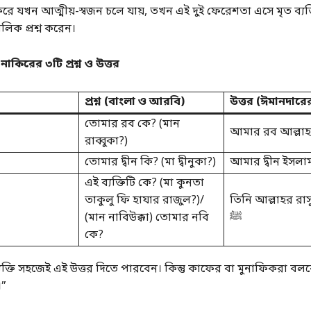
করে যখন আত্মীয়-স্বজন চলে যায়, তখন এই দুই ফেরেশতা এসে মৃত ব্যক
িক প্রশ্ন করেন।
াকিরের ৩টি প্রশ্ন ও উত্তর
প্রশ্ন (বাংলা ও আরবি)
উত্তর (ঈমানদারের
তোমার রব কে? (মান
আমার রব আল্লাহ
রাব্বুকা?)
তোমার দ্বীন কি? (মা দ্বীনুকা?)
আমার দ্বীন ইসলা
এই ব্যক্তিটি কে? (মা কুনতা
তাকুলু ফি হাযার রাজুল?)/
তিনি আল্লাহর রাসু
(মান নাবিউক্কা) তোমার নবি
ﷺ
কে?
যক্তি সহজেই এই উত্তর দিতে পারবেন। কিন্তু কাফের বা মুনাফিকরা বলবে
।”