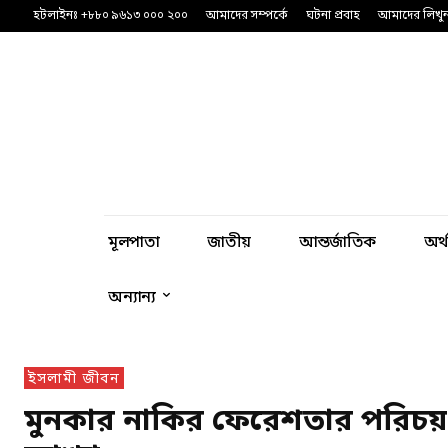
হটলাইনঃ +৮৮০ ৯৬১৩ ০০০ ২০০
আমাদের সম্পর্কে
ঘটনা প্রবাহ
আমাদের লিখু
মূলপাতা
জাতীয়
আন্তর্জাতিক
অর্
অন্যান্য
ইসলামী জীবন
মুনকার নাকির ফেরেশতার পরিচয় ও 