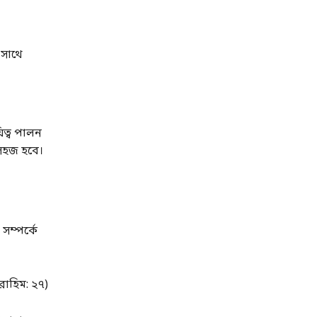
 সাথে
িত্ব পালন
 সহজ হবে।
ম্পর্কে
রাহিম: ২৭)