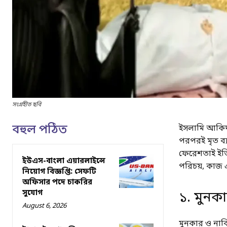
সংগ্রহীত ছবি
বহুল পঠিত
ইসলামি আকিদা
পরপরই মৃত ব্য
ফেরেশতাই ইত
ইউএস-বাংলা এয়ারলাইন্সে
পরিচয়, কাজ 
নিয়োগ বিজ্ঞপ্তি: সেফটি
অফিসার পদে চাকরির
সুযোগ
১. মুনক
August 6, 2026
মুনকার ও নাকি