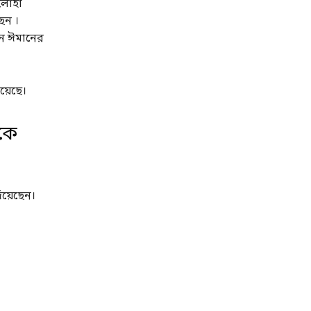
ইলাহা
েন ।
ে ঈমানের
য়েছে।
কে