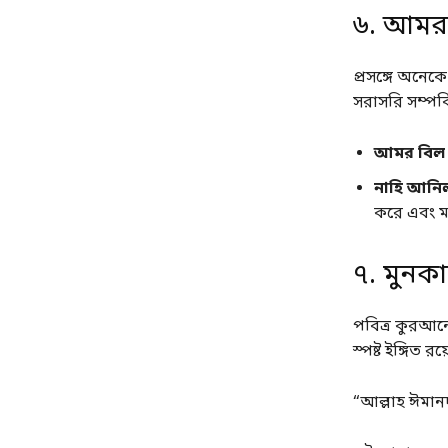
৬. আমর
প্রসঙ্গে অনেক
সরাসরি সম্পর্
আমর বিল 
নাহি আনিল
করে এবং মন
৭. মুনক
পবিত্র কুরআন
স্পষ্ট ইঙ্গিত 
“আল্লাহ ঈমানদা