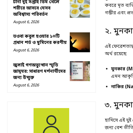
টানা দুই সপ্তাহ ডিম খেলে
কবরে মৃত ব্যক
শরীরে আসবে যেসব
গম্ভীর এবং প্
অবিশ্বাস্য পরিবর্তন
August 6, 2026
২. মুনকা
তওবা কবুল হওয়ার ১০টি
প্রধান শর্ত ও মুমিনের করণীয়
এই ফেরেশতাদ্
August 6, 2026
অর্থ রয়েছে:
জুলাই গণঅভ্যুত্থান স্মৃতি
মুনকার (M
জাদুঘর: সাধারণ দর্শনার্থীদের
এমন আকৃতি
জন্য উন্মুক্ত
August 6, 2026
নাকির (Na
৩. মুনক
হাদিসে এই দু