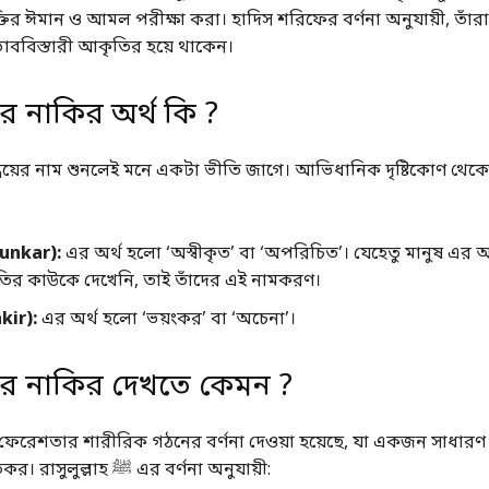
্তির ঈমান ও আমল পরীক্ষা করা। হাদিস শরিফের বর্ণনা অনুযায়ী, তাঁরা 
রভাববিস্তারী আকৃতির হয়ে থাকেন।
র নাকির অর্থ কি ?
বয়ের নাম শুনলেই মনে একটা ভীতি জাগে। আভিধানিক দৃষ্টিকোণ থেক
unkar):
এর অর্থ হলো ‘অস্বীকৃত’ বা ‘অপরিচিত’। যেহেতু মানুষ এ
র কাউকে দেখেনি, তাই তাঁদের এই নামকরণ।
kir):
এর অর্থ হলো ‘ভয়ংকর’ বা ‘অচেনা’।
ার নাকির দেখতে কেমন ?
ই ফেরেশতার শারীরিক গঠনের বর্ণনা দেওয়া হয়েছে, যা একজন সাধারণ
জন্য বেশ ভীতিকর। রাসুলুল্লাহ ﷺ এর বর্ণনা অনুযায়ী: