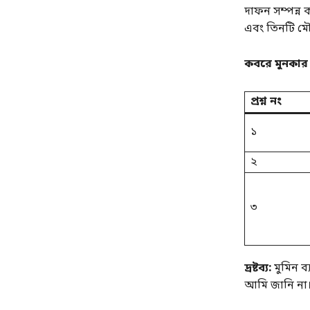
দাফন সম্পন্ন 
এবং তিনটি মৌল
কবরে মুনকার ন
প্রশ্ন নং
১
২
৩
দ্রষ্টব্য:
মুমিন ব্
আমি জানি না