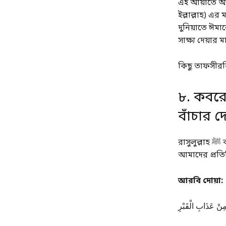
এই আয়াতে আল্
ইল্লাল্লাহ) এর
দুনিয়াতে ঈম
সাক্ষ্য দেয়ার
কিছু তাফসীরবি
৮. কবরে
বাঁচার দ
রাসুলুল্লাহ ﷺ কবরের আজাব থেকে আশ্রয় চাওয়ার জন্য একটি বিশেষ দোয়া শিক্ষা দিয়েছেন।
আমাদের প্রতি
আরবি দোয়া:
 مِنْ عَذَابِ الْقَبْرِ