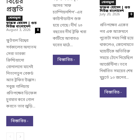
বিয়ের
খেলাধুলা
আসর 'সাফ
প্রস্তুতি
ফারুক হোসেন | গুড
নিউজ বাংলাদেশ
-
চ্যাম্পিয়নশিপ'-এর
July 20, 2026
0
খেলাধুলা
কাউন্টডাউন শুরু
ফারুক হোসেন | গুড
প্রতিপক্ষের একের
হয়ে গেছে। দীর্ঘ ২৩
নিউজ বাংলাদেশ
-
August 3, 2026
0
পর এক আক্রমণে
বছরের দীর্ঘ ট্রফি খরা
পুরোটা সময় পিষ্ট হয়ে
কাটিয়ে আবারও
ফুটবল বিশ্বের
থাকলেও, কোনোমতে
ঘরের মাঠে...
সর্বকালের অন্যতম
ম্যাচটিকে অতিরিক্ত
সেরা তারকা
সময়ে টেনে নিয়েছিল
বিস্তারিত -
ক্রিশ্চিয়ানো
আর্জেন্টিনা। তবে
রোনালদো মানেই
নির্ধারিত সময়ের শেষ
নিত্যনতুন রেকর্ড
মুহূর্তে ১০ জনের...
আর ট্রফির উল্লাস।
সবুজ গালিচায়
বিস্তারিত -
প্রতিপক্ষের ডিফেন্স
চুরমার করে গোল
করতে তার জুড়ি...
বিস্তারিত -