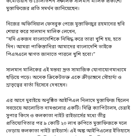
কমেডিয়ান ও টেলিভিশন সঞ্চালক সালমান মালিক প্রকাশ্যে
মুস্তাফিজের প্রতি সমর্থন জানিয়েছেন।
নিজের অফিসিয়াল ফেসবুক পেজে মুস্তাফিজুর রহমানের ছবি
শেয়ার করে সালমান মালিক লেখেন,
“যদি একজন বাংলাদেশিকে নিষিদ্ধ করে তারা খুশি হয়, হতে
দিন। আমরা পাকিস্তানিরা আমাদের বাংলাদেশি ভাইকে
পিএসএলে স্বাগত জানাতে পারলে খুশি হবো।”
সালমান মালিকের এই মন্তব্য দ্রুত সামাজিক যোগাযোগমাধ্যমে
ছড়িয়ে পড়ে। অনেক ক্রিকেটভক্ত একে ক্রীড়াঙ্গনে সৌহার্দ্য ও
ভ্রাতৃত্বের বার্তা হিসেবে দেখছেন।
এর আগে দুবাইয়ে অনুষ্ঠিত আইপিএল নিলামে মুস্তাফিজ ছিলেন
সবচেয়ে আলোচিত নামগুলোর একটি। দিল্লি ক্যাপিটালস, চেন্নাই
সুপার কিংস ও কলকাতা নাইট রাইডার্সের মধ্যে তীব্র
প্রতিযোগিতার পর ৯ কোটি ২০ লাখ রুপিতে মুস্তাফিজকে দলে
ভেড়ায় কলকাতা নাইট রাইডার্স। এই অঙ্ক আইপিএলের ইতিহাসে