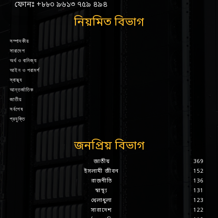
ফোনঃ +৮৮০ ৯৬১৩ ৭৫৯ ৪৯৪
নিয়মিত বিভাগ
সম্পাদকীয়
সারাদেশ
অর্থ ও বানিজ্য
আইন ও পরামর্শ
স্বাস্থ্য
আন্তর্জাতিক
জাতীয়
সর্বশেষ
প্রযুক্তি
জনপ্রিয় বিভাগ
জাতীয়
369
ইসলামী জীবন
152
রাজনীতি
136
স্বাস্থ্য
131
খেলাধুলা
123
সারাদেশ
122