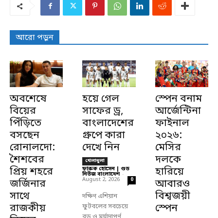
আরো পড়ুন
অবশেষে
হয়ে গেল
স্পেন বনাম
বিয়ের
সাফের ড্র,
আর্জেন্টিনা
পিঁড়িতে
বাংলাদেশের
ফাইনাল
বসছেন
গ্রুপে কারা
২০২৬:
রোনালদো:
দেখে নিন
মেসির
শৈশবের
দলকে
খেলাধুলা
প্রিয় শহরে
ফারুক হোসেন | গুড
হারিয়ে
নিউজ বাংলাদেশ
-
August 2, 2026
0
জর্জিনার
আবারও
সাথে
বিশ্বজয়ী
দক্ষিণ এশিয়ান
রাজকীয়
স্পেন
ফুটবলের সবচেয়ে
বড় ও মর্যাদাপূর্ণ