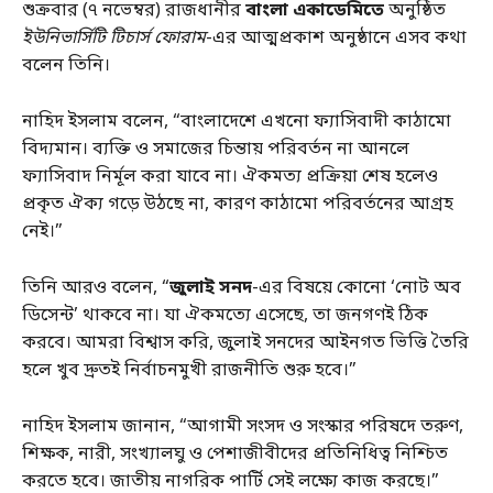
শুক্রবার (৭ নভেম্বর) রাজধানীর
বাংলা একাডেমিতে
অনুষ্ঠিত
ইউনিভার্সিটি টিচার্স ফোরাম
-এর আত্মপ্রকাশ অনুষ্ঠানে এসব কথা
বলেন তিনি।
নাহিদ ইসলাম বলেন, “বাংলাদেশে এখনো ফ্যাসিবাদী কাঠামো
বিদ্যমান। ব্যক্তি ও সমাজের চিন্তায় পরিবর্তন না আনলে
ফ্যাসিবাদ নির্মূল করা যাবে না। ঐকমত্য প্রক্রিয়া শেষ হলেও
প্রকৃত ঐক্য গড়ে উঠছে না, কারণ কাঠামো পরিবর্তনের আগ্রহ
নেই।”
তিনি আরও বলেন, “
জুলাই সনদ
-এর বিষয়ে কোনো ‘নোট অব
ডিসেন্ট’ থাকবে না। যা ঐকমত্যে এসেছে, তা জনগণই ঠিক
করবে। আমরা বিশ্বাস করি, জুলাই সনদের আইনগত ভিত্তি তৈরি
হলে খুব দ্রুতই নির্বাচনমুখী রাজনীতি শুরু হবে।”
নাহিদ ইসলাম জানান, “আগামী সংসদ ও সংস্কার পরিষদে তরুণ,
শিক্ষক, নারী, সংখ্যালঘু ও পেশাজীবীদের প্রতিনিধিত্ব নিশ্চিত
করতে হবে। জাতীয় নাগরিক পার্টি সেই লক্ষ্যে কাজ করছে।”