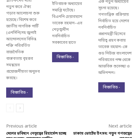
প্ল্যাটফর্মের মধ্যে
এক নতুন অধ্যায়ের
ইতিবাচক অধ্যায়ের
নতুন করে ঐক্য
সূচনা হয়েছে।
সমাপ্তি ঘটেছে।
গড়ার আলোচনা শুরু
গণতান্ত্রিক প্রক্রিয়ায়
বিএনপি চেয়ারম্যান
হয়েছে। বিশেষ করে
নির্বাচিত হয়ে দেশের
তারেক রহমান–এর
জাতীয় নাগরিক পার্টি
নবনির্বাচিত
নেতৃত্বাধীন
(এনসিপি)সহ জুলাই
প্রধানমন্ত্রী হিসেবে
নবনির্বাচিত
আন্দোলনের বিভিন্ন
দায়িত্ব গ্রহণ করায়
সরকারের হাতে
শক্তি পরিবর্তিত
তারেক রহমান–কে
রাজনৈতিক
গুড নিউজ বাংলাদেশ
বিস্তারিত -
বাস্তবতায় বৃহত্তর
পরিবারের পক্ষ থেকে
সমন্বয়ের
আন্তরিক শুভেচ্ছা ও
প্রয়োজনীয়তা অনুভব
অভিনন্দন।
করছে।
বিস্তারিত -
বিস্তারিত -
Previous article
Next article
দেশের ভবিষ্যৎ নেতৃত্বের রিহার্সেল হচ্ছে
ঢাকায় ভোটের উৎসব: নতুন গণতন্ত্রের