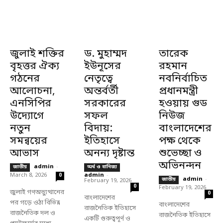
জুলাই শক্তির
ড. মুহাম্মদ
তারেক
বৃহত্তর ঐক্য
ইউনূসের
রহমান
গঠনের
নেতৃত্বে
নবনির্বাচিত
আলোচনা,
অন্তর্বর্তী
প্রধানমন্ত্রী
এনসিপির
সরকারের
হওয়ায় গুড
উদ্যোগে
সফল
নিউজ
নতুন
বিদায়:
বাংলাদেশের
সমন্বয়ের
ইতিহাসে
পক্ষ থেকে
আভাস
অনন্য দৃষ্টান্ত
শুভেচ্ছা ও
অভিনন্দন
admin
-
জাতীয়
অর্থ ও বানিজ্য
March 8, 2026
admin
-
0
admin
-
জাতীয়
February 19, 2026
0
February 19, 2026
জুলাই গণঅভ্যুত্থানের
0
বাংলাদেশের
পর গড়ে ওঠা বিভিন্ন
বাংলাদেশের
রাজনৈতিক ইতিহাসে
রাজনৈতিক দল ও
রাজনৈতিক ইতিহাসে
একটি গুরুত্বপূর্ণ ও