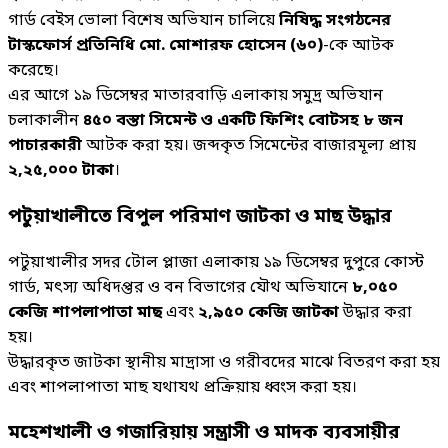
গার্ড বেইস ভোলা বিশেষ অভিযান চালিয়ে
নিষিদ্ধ সংগঠনের
টাস্কফোর্স প্রতিনিধি মো. মোশারফ হোসেন (৬০)
-কে আটক
করেছে।
এর আগে ১৯ ডিসেম্বর মাতারবাড়ি এলাকায় সমুদ্র অভিযান
চলাকালীন
৪৫০ বস্তা সিমেন্ট ও একটি ফিশিং বোটসহ ৮ জন
পাচারকারী
আটক করা হয়। জব্দকৃত সিমেন্টের বাজারমূল্য প্রায়
২,২৫,০০০ টাকা
।
পটুয়াখালীতে বিপুল পরিমাণ জাটকা ও মাছ উদ্ধার
পটুয়াখালীর সদর টোল প্লাজা এলাকায় ১৯ ডিসেম্বর দুপুরে কোস্ট
গার্ড, মৎস্য অধিদপ্তর ও বন বিভাগের যৌথ অভিযানে
৮,০৫০
কেজি শাপলাপাতা মাছ
এবং
২,৯৫০ কেজি জাটকা
উদ্ধার করা
হয়।
উদ্ধারকৃত জাটকা স্থানীয় মাদ্রাসা ও গরীবদের মাঝে বিতরণ করা হয়
এবং শাপলাপাতা মাছ যথাযথ প্রক্রিয়ায় ধ্বংস করা হয়।
মহেশখালী ও গজারিয়ায় সন্ত্রাসী ও মাদক ব্যবসায়ীর