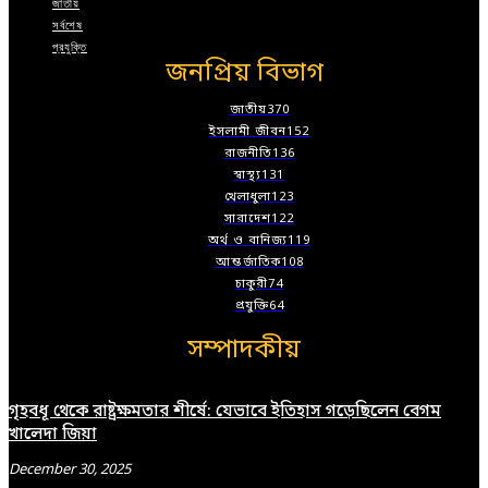
জাতীয়
সর্বশেষ
প্রযুক্তি
জনপ্রিয় বিভাগ
জাতীয়
370
ইসলামী জীবন
152
রাজনীতি
136
স্বাস্থ্য
131
খেলাধুলা
123
সারাদেশ
122
অর্থ ও বানিজ্য
119
আন্তর্জাতিক
108
চাকুরী
74
প্রযুক্তি
64
সম্পাদকীয়
গৃহবধূ থেকে রাষ্ট্রক্ষমতার শীর্ষে: যেভাবে ইতিহাস গড়েছিলেন বেগম
খালেদা জিয়া
December 30, 2025