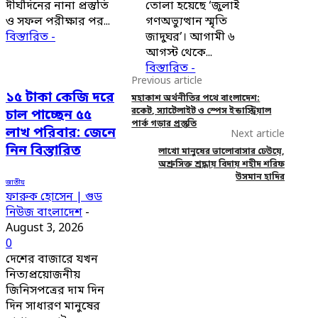
দীর্ঘদিনের নানা প্রস্তুতি
তোলা হয়েছে ‘জুলাই
ও সফল পরীক্ষার পর...
গণঅভ্যুত্থান স্মৃতি
বিস্তারিত -
জাদুঘর’। আগামী ৬
আগস্ট থেকে...
বিস্তারিত -
Previous article
১৫ টাকা কেজি দরে
মহাকাশ অর্থনীতির পথে বাংলাদেশ:
রকেট, স্যাটেলাইট ও স্পেস ইন্ডাস্ট্রিয়াল
চাল পাচ্ছেন ৫৫
পার্ক গড়ার প্রস্তুতি
লাখ পরিবার: জেনে
Next article
নিন বিস্তারিত
লাখো মানুষের ভালোবাসার ঢেউয়ে,
অশ্রুসিক্ত শ্রদ্ধায় বিদায় শহীদ শরিফ
উসমান হাদির
জাতীয়
ফারুক হোসেন | গুড
নিউজ বাংলাদেশ
-
August 3, 2026
0
দেশের বাজারে যখন
নিত্যপ্রয়োজনীয়
জিনিসপত্রের দাম দিন
দিন সাধারণ মানুষের