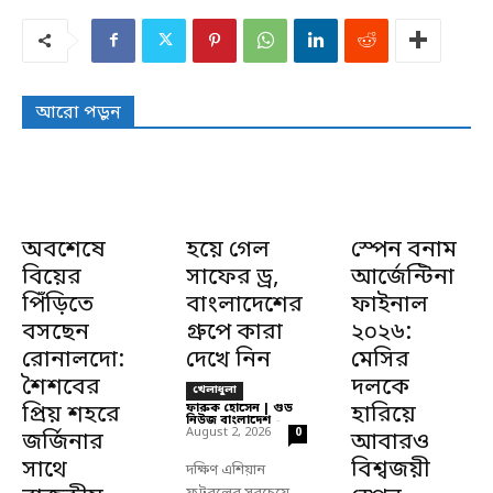
আরো পড়ুন
অবশেষে
হয়ে গেল
স্পেন বনাম
বিয়ের
সাফের ড্র,
আর্জেন্টিনা
পিঁড়িতে
বাংলাদেশের
ফাইনাল
বসছেন
গ্রুপে কারা
২০২৬:
রোনালদো:
দেখে নিন
মেসির
শৈশবের
দলকে
খেলাধুলা
প্রিয় শহরে
ফারুক হোসেন | গুড
হারিয়ে
নিউজ বাংলাদেশ
-
August 2, 2026
0
জর্জিনার
আবারও
সাথে
বিশ্বজয়ী
দক্ষিণ এশিয়ান