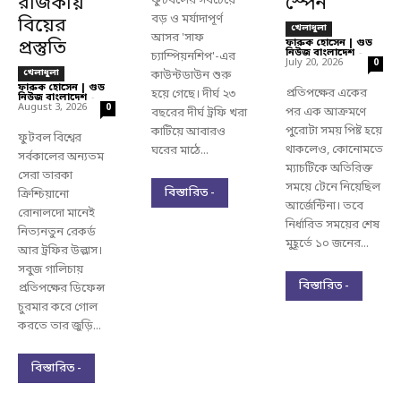
রাজকীয়
স্পেন
ফুটবলের সবচেয়ে
বড় ও মর্যাদাপূর্ণ
বিয়ের
খেলাধুলা
আসর 'সাফ
প্রস্তুতি
ফারুক হোসেন | গুড
নিউজ বাংলাদেশ
-
চ্যাম্পিয়নশিপ'-এর
July 20, 2026
0
খেলাধুলা
কাউন্টডাউন শুরু
ফারুক হোসেন | গুড
প্রতিপক্ষের একের
হয়ে গেছে। দীর্ঘ ২৩
নিউজ বাংলাদেশ
-
August 3, 2026
0
পর এক আক্রমণে
বছরের দীর্ঘ ট্রফি খরা
পুরোটা সময় পিষ্ট হয়ে
কাটিয়ে আবারও
ফুটবল বিশ্বের
থাকলেও, কোনোমতে
ঘরের মাঠে...
সর্বকালের অন্যতম
ম্যাচটিকে অতিরিক্ত
সেরা তারকা
সময়ে টেনে নিয়েছিল
বিস্তারিত -
ক্রিশ্চিয়ানো
আর্জেন্টিনা। তবে
রোনালদো মানেই
নির্ধারিত সময়ের শেষ
নিত্যনতুন রেকর্ড
মুহূর্তে ১০ জনের...
আর ট্রফির উল্লাস।
সবুজ গালিচায়
বিস্তারিত -
প্রতিপক্ষের ডিফেন্স
চুরমার করে গোল
করতে তার জুড়ি...
বিস্তারিত -