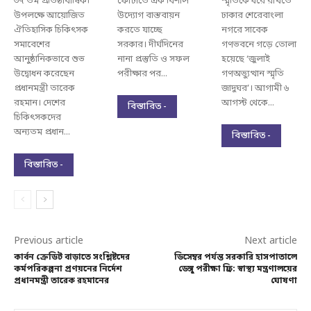
৩৭ তম প্রতিষ্ঠাবার্ষিকী
ফোটাতে এক বিশাল
স্মৃতিকে ধরে রাখতে
উপলক্ষে আয়োজিত
উদ্যোগ বাস্তবায়ন
ঢাকার শেরেবাংলা
ঐতিহাসিক চিকিৎসক
করতে যাচ্ছে
নগরে সাবেক
সমাবেশের
সরকার। দীর্ঘদিনের
গণভবনে গড়ে তোলা
আনুষ্ঠানিকভাবে শুভ
নানা প্রস্তুতি ও সফল
হয়েছে ‘জুলাই
উদ্বোধন করেছেন
পরীক্ষার পর...
গণঅভ্যুত্থান স্মৃতি
প্রধানমন্ত্রী তারেক
জাদুঘর’। আগামী ৬
রহমান। দেশের
আগস্ট থেকে...
বিস্তারিত -
চিকিৎসকদের
অন্যতম প্রধান...
বিস্তারিত -
বিস্তারিত -
Previous article
Next article
কার্বন ক্রেডিট বাড়াতে সংশ্লিষ্টদের
ডিসেম্বর পর্যন্ত সরকারি হাসপাতালে
কর্মপরিকল্পনা প্রণয়নের নির্দেশ
ডেঙ্গু পরীক্ষা ফ্রি: স্বাস্থ্য মন্ত্রণালয়ের
প্রধানমন্ত্রী তারেক রহমানের
ঘোষণা