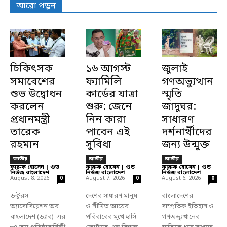
আরো পড়ুন
চিকিৎসক
১৬ আগস্ট
জুলাই
সমাবেশের
ফ্যামিলি
গণঅভ্যুত্থান
শুভ উদ্বোধন
কার্ডের যাত্রা
স্মৃতি
করলেন
শুরু: জেনে
জাদুঘর:
প্রধানমন্ত্রী
নিন কারা
সাধারণ
তারেক
পাবেন এই
দর্শনার্থীদের
রহমান
সুবিধা
জন্য উন্মুক্ত
জাতীয়
জাতীয়
জাতীয়
ফারুক হোসেন | গুড
ফারুক হোসেন | গুড
ফারুক হোসেন | গুড
নিউজ বাংলাদেশ
-
নিউজ বাংলাদেশ
-
নিউজ বাংলাদেশ
-
August 8, 2026
August 7, 2026
August 6, 2026
0
0
0
ডক্টরস
দেশের সাধারণ মানুষ
বাংলাদেশের
অ্যাসোসিয়েশন অব
ও সীমিত আয়ের
সাম্প্রতিক ইতিহাস ও
বাংলাদেশ (ড্যাব)-এর
পরিবারের মুখে হাসি
গণঅভ্যুত্থানের