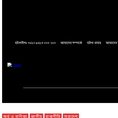
A password will be e-mailed to you.
Password recovery
Recover your password
your email
A password will be e-mailed to you.
হটলাইনঃ +৮৮০ ৯৬১৩ ০০০ ২০০
আমাদের সম্পর্কে
ঘটনা প্রবাহ
আমাদের 
Saturday, August 8, 2026
মূলপাতা
জাতীয়
আন্তর্জাতিক
অর্থ ও বানিজ্য
জাতীয়
রাজনীতি
সারাদেশ