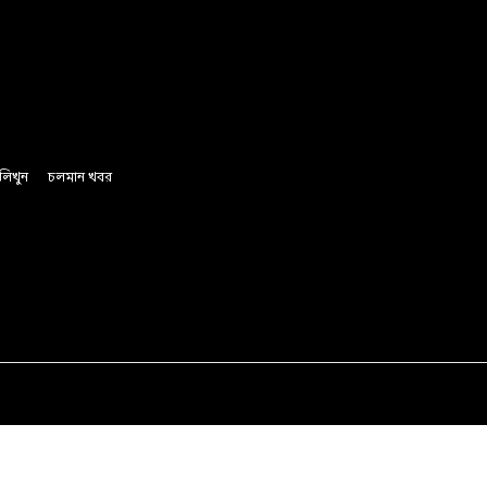
লিখুন
চলমান খবর
অর্থ ও বানিজ্য
রাজনীতি
সাফল্যের গল্প
লাইফস্টাইল