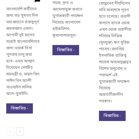
সহজ, দ্রুত ও
যোদ্ধাদের দীর্ঘদিনের
বাংলাদেশি কর্মীদের
ঝামেলামুক্ত করতে
দাবি অবশেষে পূরণ
জন্য বড় সুখবর দিল
যুগান্তকারী পদক্ষেপ
হতে চলেছে। প্রবাসী
মধ্যপ্রাচ্যের গুরুত্বপূর্ণ
নিয়েছে বাংলাদেশ
কল্যাণ ব্যাংক থেকে
শ্রমবাজার ওমান।
হাইকমিশন,
এখন থেকে প্রবাসীরা
আগামী দুই মাসের
কুয়ালালামপুর।
শরিয়াহ ভিত্তিক
মধ্যেই বাংলাদেশিদের
(সুদমুক্ত) ঋণ সুবিধা
জন্য ওয়ার্ক ভিসা
পাবেন। জনপ্রিয়
বিস্তারিত -
পুনরায় চালু করা
ইসলামিক ব্যক্তিত্ব
হবে- এমন আশ্বাস
শায়েখ আহমাদুল্লাহ্‌র
দিয়েছেন দেশটির
বিশেষ অনুরোধ ও
শ্রমমন্ত্রী ড. মাহাদ বিন
পরামর্শে এই
সাঈদ বিন আলী
যুগান্তকারী পদক্ষেপ
বাওয়াইন সালিম
নিয়েছে
আল-বুসাইদি।
অন্তর্বর্তীকালীন
সরকার।
বিস্তারিত -
বিস্তারিত -