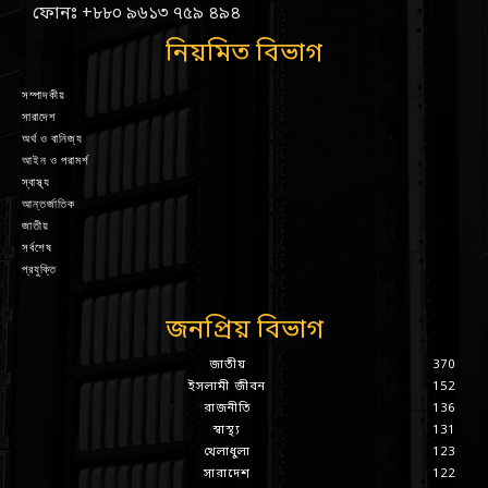
ফোনঃ +৮৮০ ৯৬১৩ ৭৫৯ ৪৯৪
নিয়মিত বিভাগ
সম্পাদকীয়
সারাদেশ
অর্থ ও বানিজ্য
আইন ও পরামর্শ
স্বাস্থ্য
আন্তর্জাতিক
জাতীয়
সর্বশেষ
প্রযুক্তি
জনপ্রিয় বিভাগ
জাতীয়
370
ইসলামী জীবন
152
রাজনীতি
136
স্বাস্থ্য
131
খেলাধুলা
123
সারাদেশ
122