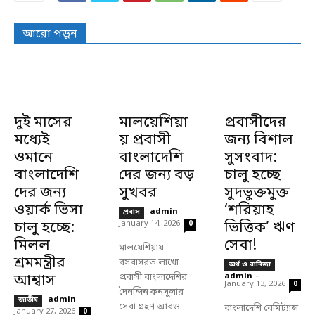
আরো পড়ুন
দুই মাসের
মালয়েশিয়া
প্রবাসীদের
মধ্যেই
য় প্রবাসী
জন্য বিশাল
ওমানে
বাংলাদেশি
সুসংবাদ:
বাংলাদেশি
দের জন্য বড়
চালু হচ্ছে
দের জন্য
সুখবর
সুদভুক্তমুক্ত
ওয়ার্ক ভিসা
‘শরিয়াহ
admin
-
প্রবাস
চালু হচ্ছে:
January 14, 2026
ভিত্তিক’ ঋণ
0
মিলল
সেবা!
মালয়েশিয়ায়
শ্রমমন্ত্রীর
বসবাসরত লাখো
অর্থ ও বানিজ্য
আশ্বাস
প্রবাসী বাংলাদেশির
admin
-
January 13, 2026
0
দৈনন্দিন কনসুলার
admin
-
জাতীয়
সেবা গ্রহণ আরও
বাংলাদেশি রেমিট্যান্স
January 27, 2026
0