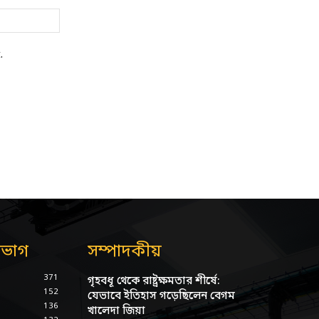
Website:
.
িভাগ
সম্পাদকীয়
371
গৃহবধূ থেকে রাষ্ট্রক্ষমতার শীর্ষে:
152
যেভাবে ইতিহাস গড়েছিলেন বেগম
136
খালেদা জিয়া