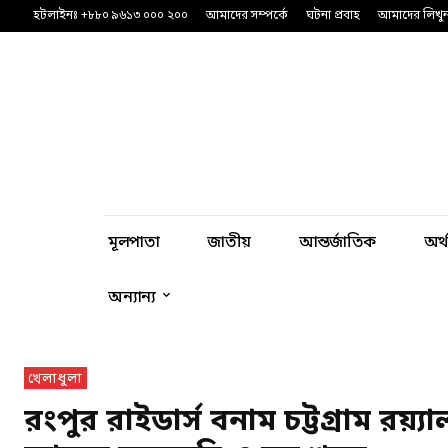
হটলাইনঃ +৮৮০ ৯৬১৩ ০০০ ২০০
আমাদের সম্পর্কে
ঘটনা প্রবাহ
আমাদের লিখু
মূলপাতা
জাতীয়
আন্তর্জাতিক
অর্
অন্যান্য
খেলাধুলা
রংপুর রাইডার্স বনাম চট্টগ্রাম র