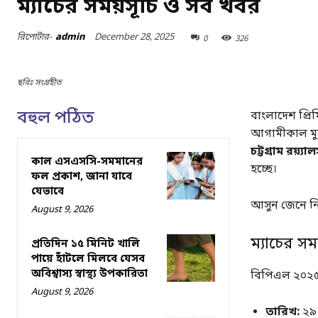
ম্যাচের সময়সূচি ও সব খবর
December 28, 2025
রিপোর্টার-
admin
0
326
ছবিঃ সংগ্রহীত
বহুল পঠিত
বাংলাদেশ প্রি
আগামীকাল মুখো
চট্টগ্রাম রয়্যা
কাল এসএসসি-সমমানের
হচ্ছে।
ফল প্রকাশ, জানা যাবে
যেভাবে
আসুন জেনে নিই 
August 9, 2026
ম্যাচের সময
প্রতিদিন ১৫ মিনিট খালি
পায়ে হাঁটলে মিলবে যেসব
অবিশ্বাস্য স্বাস্থ্য উপকারিতা
বিপিএল ২০২৫-এ
August 9, 2026
তারিখ:
২৯ 