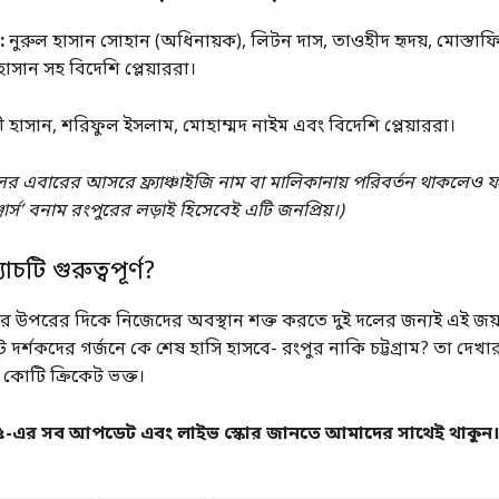
:
নুরুল হাসান সোহান (অধিনায়ক), লিটন দাস, তাওহীদ হৃদয়, মোস্তাফ
াসান সহ বিদেশি প্লেয়াররা।
 হাসান, শরিফুল ইসলাম, মোহাম্মদ নাইম এবং বিদেশি প্লেয়াররা।
র এবারের আসরে ফ্র্যাঞ্চাইজি নাম বা মালিকানায় পরিবর্তন থাকলেও ফ
লেঞ্জার্স’ বনাম রংপুরের লড়াই হিসেবেই এটি জনপ্রিয়।)
চটি গুরুত্বপূর্ণ?
ের উপরের দিকে নিজেদের অবস্থান শক্ত করতে দুই দলের জন্যই এই জয়ট
 দর্শকদের গর্জনে কে শেষ হাসি হাসবে- রংপুর নাকি চট্টগ্রাম? তা দেখা
কোটি ক্রিকেট ভক্ত।
-এর সব আপডেট এবং লাইভ স্কোর জানতে আমাদের সাথেই থাকুন