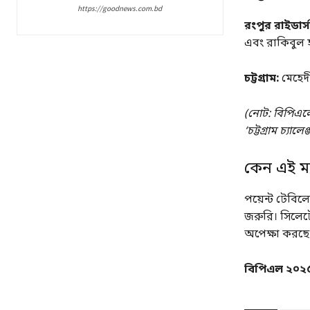
https://goodnews.com.bd
রংপুর রাইডার্স
এবং রাকিবুল হ
চট্টগ্রাম:
মেহেদী
(নোট: বিপিএলে
‘চট্টগ্রাম চ্যা
কেন এই ম্যা
পয়েন্ট টেবিল
জরুরি। সিলেটে
অপেক্ষা করছে 
বিপিএল ২০২৫