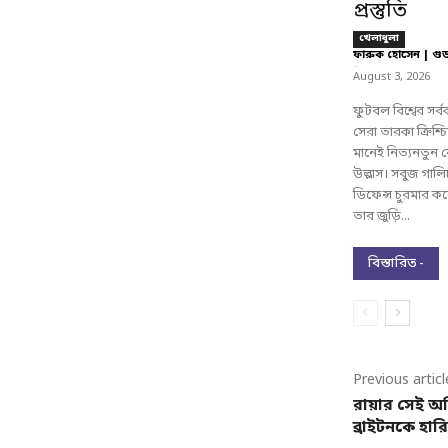
প্রস্তুতি
খেলাধুলা
ফারুক হোসেন | গু
-
August 3, 2026
ফুটবল বিশ্বের সর
সেরা তারকা ক্রিশ্
মানেই নিত্যনতুন 
উল্লাস। সবুজ গালিচ
ডিফেন্স চুরমার 
তার জুড়ি...
বিস্তারিত -
Previous articl
রায়ার সেই অব
ব্রাইটনকে হার