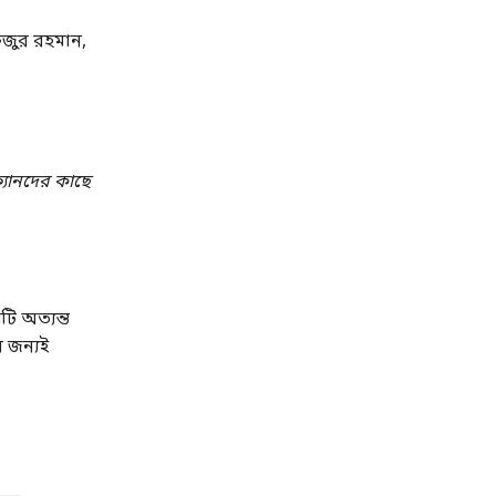
িজুর রহমান,
্যানদের কাছে
ি অত্যন্ত
র জন্যই
।