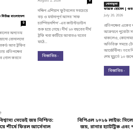
August 2, 2026
0
খেলাধুলা
ফারুক হোসেন | গুড
দক্ষিণ এশিয়ান ফুটবলের সবচেয়ে
-
July 20, 2026
ড নিউজ বাংলাদেশ
বড় ও মর্যাদাপূর্ণ আসর 'সাফ
চ্যাম্পিয়নশিপ'-এর কাউন্টডাউন
0
প্রতিপক্ষের একের
শুরু হয়ে গেছে। দীর্ঘ ২৩ বছরের দীর্ঘ
আক্রমণে পুরোটা সময
্বকালের অন্যতম
ট্রফি খরা কাটিয়ে আবারও ঘরের
থাকলেও, কোনোমতে
চিয়ানো রোনালদো
মাঠে...
অতিরিক্ত সময়ে টে
রেকর্ড আর ট্রফির
আর্জেন্টিনা। তবে ন
ায় প্রতিপক্ষের
বিস্তারিত -
শেষ মুহূর্তে ১০ জনে
করে গোল করতে
বিস্তারিত -
e
িশ্বাস্য সেভেই জয় নিশ্চিত:
বিপিএল ২০২৬ লাইভ: সিলেটে
িয়ে শীর্ষে ফিরল আর্সেনাল
জয়, রানার হ্যাটট্রিক এবং 