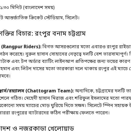
 ১:৩০ মিনিট (বাংলাদেশ সময়)
 আন্তর্জাতিক ক্রিকেট স্টেডিয়াম, সিলেট।
ক্তির বিচার: রংপুর বনাম চট্টগ্রাম
্স (Rangpur Riders):
বিগত আসরগুলোর মতো এবারও রংপুর রাইডার্
গঠন করেছে। নুরুল হাসান সোহানের নেতৃত্বে দলটি বেশ ভারসাম্যপূর্ণ।
াটাক এবং টপ অর্ডার ব্যাটিং লাইনআপ প্রতিপক্ষের জন্য ভয়ের কারণ
রহমান এবং লিটন দাসের মতো তারকারা দলে থাকায় রংপুর এই ম্যাচে
ামবে।
লেঞ্জার্স/রয়্যালস (Chattogram Team):
অন্যদিকে, চট্টগ্রামের দলটি তা
শেলে গঠিত। মেহেদী হাসান মিরাজ এবং শরিফুল ইসলামের মতো পারফর
েকোনো সময় ম্যাচের মোড় ঘুরিয়ে দিতে সক্ষম। সিলেটে স্পিন সহায়ক
্পিনাররা রংপুরের ব্যাটারদের কঠিন পরীক্ষায় ফেলতে পারেন।
একাদশ ও নজরকাড়া খেলোয়াড়