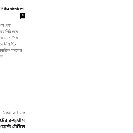
 নিউজ বাংলাদেশ
0
 পর এক
় পিষ্ট হয়ে
 ম্যাচটিকে
নে নিয়েছিল
ির্ধারিত সময়ের
র...
Next article
র রুদ্ধশ্বাস
পয়েন্ট টেবিল