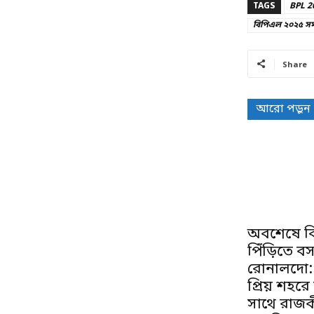
TAGS
BPL 2
বিপিএল ২০২৫ সম
Share
আরো পড়ুন
অবশেষে বি
পিঁড়িতে ব
রোনালদো:
প্রিয় শহরে
সাথে রাজকী