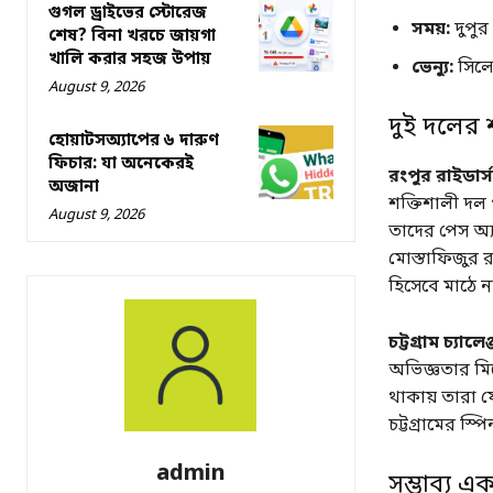
গুগল ড্রাইভের স্টোরেজ
সময়:
দুপুর
শেষ? বিনা খরচে জায়গা
খালি করার সহজ উপায়
ভেন্যু:
সিলেট
August 9, 2026
দুই দলের শ
হোয়াটসঅ্যাপের ৬ দারুণ
ফিচার: যা অনেকেরই
রংপুর রাইডার
অজানা
শক্তিশালী দল 
August 9, 2026
তাদের পেস অ্য
মোস্তাফিজুর 
হিসেবে মাঠে ন
চট্টগ্রাম চ্যা
অভিজ্ঞতার মি
থাকায় তারা য
চট্টগ্রামের স
admin
সম্ভাব্য 