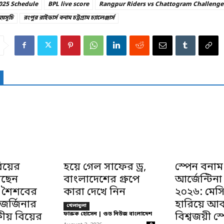
025 Schedule
BPL live score
Rangpur Riders vs Chattogram Challenge
য়সূচি
রংপুর রাইডার্স বনাম চট্টগ্রাম চ্যালেঞ্জার্স
য়ের
হয়ে গেল সাফের ড্র,
স্পেন বনাম
সছেন
বাংলাদেশের গ্রুপে
আর্জেন্টিন
 শৈশবের
কারা দেখে নিন
২০২৬: মেস
 জর্জিনার
হারিয়ে আ
খেলাধুলা
য় বিয়ের
ফারুক হোসেন | গুড নিউজ বাংলাদেশ
বিশ্বজয়ী স্
-