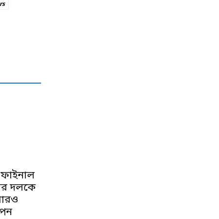
rs
া ফাইনাল
ির দলকে
বারও
পেন