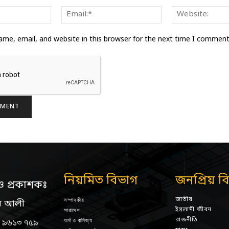
Name:*
Email:*
me, email, and website in this browser for the next time I comment
নিয়মিত বিভাগ
জনপ্রিয় ব
ও প্রকাশকঃ
জাতীয়
সম্পাদকীয়
ন আলী
ইসলামী জীবন
সারাদেশ
রাজনীতি
অর্থ ও বানিজ্য
 ৯৬১৩ ৭৫৯