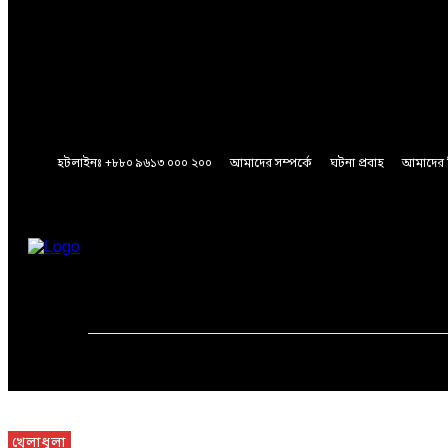
A password will be e-mailed to you.
Password recovery
Recover your password
your email
A password will be e-mailed to you.
হটলাইনঃ +৮৮০ ৯৬১৩ ০০০ ২০০
আমাদের সম্পর্কে
ঘটনা প্রবাহ
আমাদের 
Friday, August 7, 2026
মূলপাতা
জাতীয়
আন্তর্জাতিক
খেলাধুলা