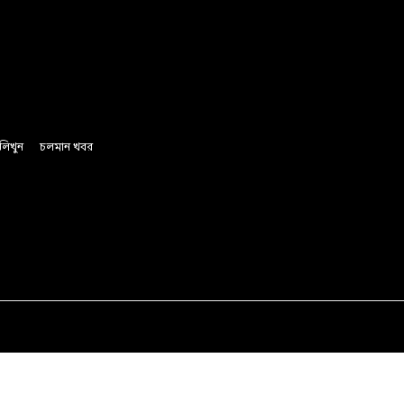
লিখুন
চলমান খবর
অর্থ ও বানিজ্য
রাজনীতি
সাফল্যের গল্প
লাইফস্টাইল