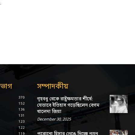
.
িভাগ
সম্পাদকীয়
370
গৃহবধূ থেকে রাষ্ট্রক্ষমতার শীর্ষে:
152
যেভাবে ইতিহাস গড়েছিলেন বেগম
136
খালেদা জিয়া
131
December 30, 2025
123
122
পুরোনো হিসাব ভেঙে দিচ্ছে নতুন
119