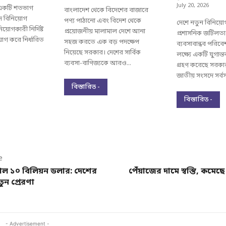
July 20, 2026
 একটি শতভাগ
বাংলাদেশ থেকে বিদেশের বাজারে
পদ বিনিয়োগ
পণ্য পাঠানো এবং বিদেশ থেকে
দেশে নতুন বিনিয়ো
য়োগকারী নির্দিষ্ট
প্রয়োজনীয় মালামাল দেশে আনা
প্রশাসনিক জটিলত
়োগ করে নির্ধারিত
সহজ করতে এক বড় পদক্ষেপ
ব্যবসাবান্ধব পরিব
নিয়েছে সরকার। দেশের সার্বিক
লক্ষ্যে একটি যুগান্
ব্যবসা-বাণিজ্যকে আরও...
গ্রহণ করেছে সরক
জাতীয় সংসদে সর্বসম
বিস্তারিত -
বিস্তারিত -
e
াড়াল ১০ বিলিয়ন ডলার: দেশের
পেঁয়াজের দামে স্বস্তি, কমে
ুন প্রেরণা
- Advertisement -