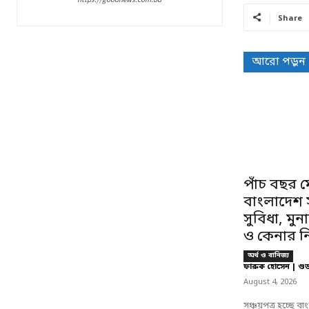
Share
আরো পড়ুন
পাঁচ বছর ম
বাংলাদেশ সঞ
সুবিধা, মু
ও কেনার ন
অর্থ ও বানিজ্য
ফারুক হোসেন | গু
-
August 4, 2026
সঞ্চয়পত্র হচ্ছে 