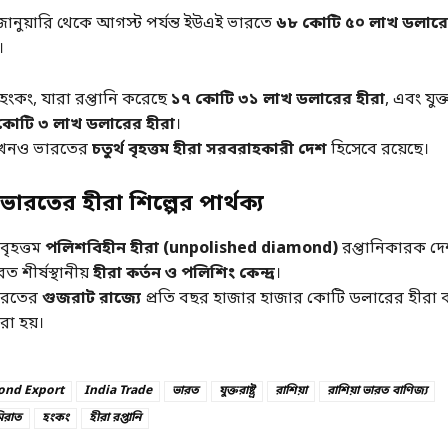
ানুয়ারি থেকে আগস্ট পর্যন্ত ইউএই ভারতে
৬৮ কোটি ৫০ লাখ ডলারে
।
হংকং, যারা রপ্তানি করেছে
১৭ কোটি ৩১ লাখ ডলারের হীরা
, এবং যুক্তর
কোটি ৩ লাখ ডলারের হীরা
।
 এখনও ভারতের
চতুর্থ বৃহত্তম হীরা সরবরাহকারী দেশ
হিসেবে রয়েছে।
ভারতের হীরা শিল্পের পার্থক্য
 বৃহত্তম
পলিশবিহীন হীরা (unpolished diamond)
রপ্তানিকারক দে
শীর্ষস্থানীয়
হীরা কর্তন ও পলিশিং কেন্দ্র
।
ারতের
গুজরাট রাজ্যে
প্রতি বছর হাজার হাজার কোটি ডলারের হীরা ক
রা হয়।
ond Export
India Trade
ভারত
যুক্তরাষ্ট্র
রাশিয়া
রাশিয়া ভারত বাণিজ্য
িরাত
হংকং
হীরা রপ্তানি