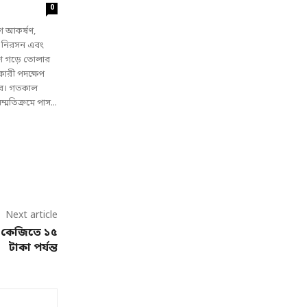
0
গ আকর্ষণ,
া নিরসন এবং
েশ গড়ে তোলার
তকারী পদক্ষেপ
ার। গতকাল
্মতিক্রমে পাস...
Next article
ছে কেজিতে ১৫
টাকা পর্যন্ত