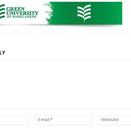
LY
Name:*
Email:*