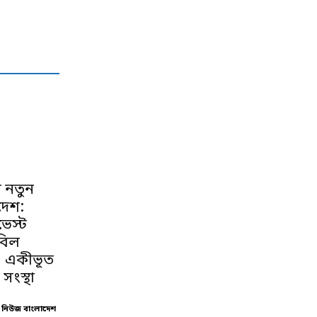
 নতুন
দেশ:
েস্ট
বিল
, একীভূত
 সংস্থা
 নিউজ বাংলাদেশ