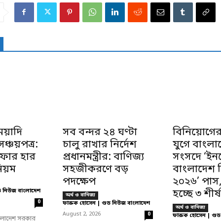
েয়াদি
সব বন্দর ২৪ ঘণ্টা
বিনিয়োগের
্চয়পত্র:
চালু রাখার নির্দেশ
যুগে বাংলা
নাফার হার
প্রধানমন্ত্রীর: বাণিজ্য
সংসদে ‘ইনভ
িয়ম
সহজীকরণে বড়
বাংলাদেশ 
পদক্ষেপ
২০২৬’ পাস
ড নিউজ বাংলাদেশ
হচ্ছে ৩ শীর্ষ
অর্থ ও বানিজ্য
0
ফারুক হোসেন | গুড নিউজ বাংলাদেশ
অর্থ ও বানিজ্য
-
August 2, 2026
0
ফারুক হোসেন | গুড
বাংলাদেশ সরকার
-