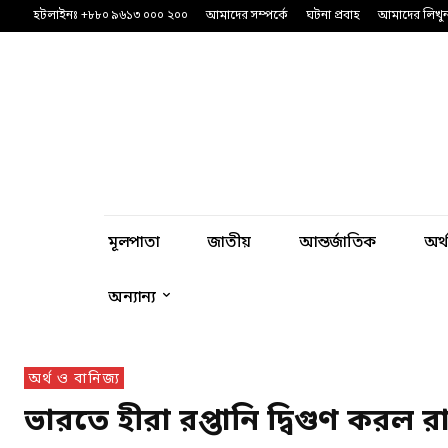
হটলাইনঃ +৮৮০ ৯৬১৩ ০০০ ২০০
আমাদের সম্পর্কে
ঘটনা প্রবাহ
আমাদের লিখু
মূলপাতা
জাতীয়
আন্তর্জাতিক
অর্
অন্যান্য
অর্থ ও বানিজ্য
ভারতে হীরা রপ্তানি দ্বিগুণ করল রা