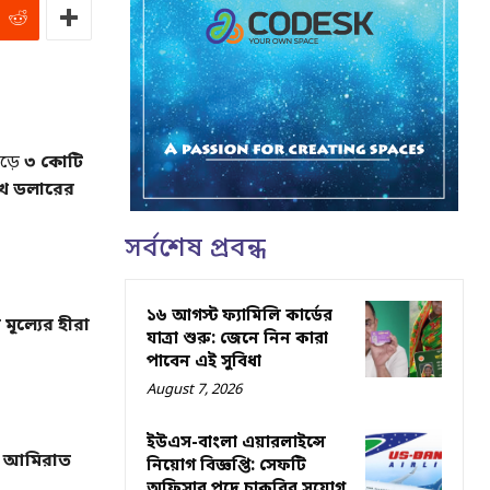
েড়ে
৩ কোটি
খ ডলারের
সর্বশেষ প্রবন্ধ
১৬ আগস্ট ফ্যামিলি কার্ডের
ূল্যের হীরা
যাত্রা শুরু: জেনে নিন কারা
পাবেন এই সুবিধা
August 7, 2026
ইউএস-বাংলা এয়ারলাইন্সে
ব আমিরাত
নিয়োগ বিজ্ঞপ্তি: সেফটি
অফিসার পদে চাকরির সুযোগ