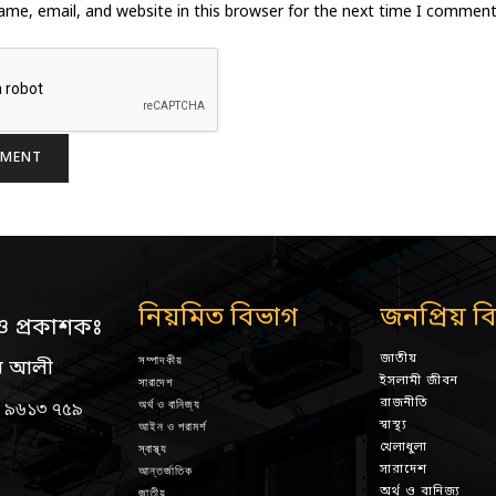
me, email, and website in this browser for the next time I comment
নিয়মিত বিভাগ
জনপ্রিয় ব
ও প্রকাশকঃ
জাতীয়
সম্পাদকীয়
ন আলী
ইসলামী জীবন
সারাদেশ
রাজনীতি
অর্থ ও বানিজ্য
 ৯৬১৩ ৭৫৯
স্বাস্থ্য
আইন ও পরামর্শ
খেলাধুলা
স্বাস্থ্য
সারাদেশ
আন্তর্জাতিক
অর্থ ও বানিজ্য
জাতীয়