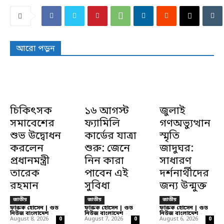
আরো পড়ুন
চিকিৎসক
১৬ আগস্ট
জুলাই
সমাবেশের
ফ্যামিলি
গণঅভ্যুত্থান
শুভ উদ্বোধন
কার্ডের যাত্রা
স্মৃতি
করলেন
শুরু: জেনে
জাদুঘর:
প্রধানমন্ত্রী
নিন কারা
সাধারণ
তারেক
পাবেন এই
দর্শনার্থীদের
রহমান
সুবিধা
জন্য উন্মুক্ত
জাতীয়
জাতীয়
জাতীয়
ফারুক হোসেন | গুড
ফারুক হোসেন | গুড
ফারুক হোসেন | গুড
নিউজ বাংলাদেশ
-
নিউজ বাংলাদেশ
-
নিউজ বাংলাদেশ
-
August 8, 2026
August 7, 2026
August 6, 2026
0
0
0