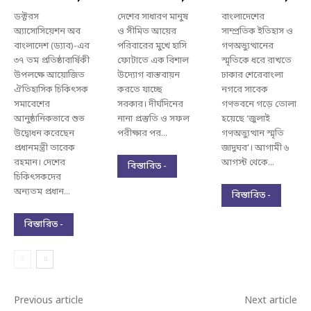
ডক্টরস
দেশের সাধারণ মানুষ
বাংলাদেশের
অ্যাসোসিয়েশন অব
ও সীমিত আয়ের
সাম্প্রতিক ইতিহাস ও
বাংলাদেশ (ড্যাব)-এর
পরিবারের মুখে হাসি
গণঅভ্যুত্থানের
৩৭ তম প্রতিষ্ঠাবার্ষিকী
ফোটাতে এক বিশাল
স্মৃতিকে ধরে রাখতে
উপলক্ষে আয়োজিত
উদ্যোগ বাস্তবায়ন
ঢাকার শেরেবাংলা
ঐতিহাসিক চিকিৎসক
করতে যাচ্ছে
নগরে সাবেক
সমাবেশের
সরকার। দীর্ঘদিনের
গণভবনে গড়ে তোলা
আনুষ্ঠানিকভাবে শুভ
নানা প্রস্তুতি ও সফল
হয়েছে ‘জুলাই
উদ্বোধন করেছেন
পরীক্ষার পর...
গণঅভ্যুত্থান স্মৃতি
প্রধানমন্ত্রী তারেক
জাদুঘর’। আগামী ৬
রহমান। দেশের
আগস্ট থেকে...
বিস্তারিত -
চিকিৎসকদের
অন্যতম প্রধান...
বিস্তারিত -
বিস্তারিত -
Previous article
Next article