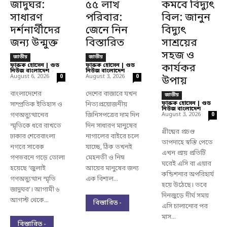
জাদুঘর:
৫৫ লাখ
কমবে বিদ্যুৎ
সাধারণ
পরিবার:
বিল: জানুন
দর্শনার্থীদের
জেনে নিন
বিদ্যুৎ
জন্য উন্মুক্ত
বিস্তারিত
সাশ্রয়ের
সহজ ও
জাতীয়
জাতীয়
ফারুক হোসেন | গুড
ফারুক হোসেন | গুড
কার্যকর
নিউজ বাংলাদেশ
-
নিউজ বাংলাদেশ
-
August 6, 2026
August 3, 2026
0
0
উপায়
বাংলাদেশের
দেশের বাজারে যখন
জাতীয়
ফারুক হোসেন | গুড
সাম্প্রতিক ইতিহাস ও
নিত্যপ্রয়োজনীয়
নিউজ বাংলাদেশ
-
গণঅভ্যুত্থানের
জিনিসপত্রের দাম দিন
August 3, 2026
0
স্মৃতিকে ধরে রাখতে
দিন সাধারণ মানুষের
গ্রীষ্মের প্রচণ্ড
ঢাকার শেরেবাংলা
নাগালের বাইরে চলে
তাপদাহে স্বস্তি পেতে
নগরে সাবেক
যাচ্ছে, ঠিক তখনই
এখন প্রায় প্রতিটি
গণভবনে গড়ে তোলা
মেহনতী ও নিম্ন
ঘরেই এসি বা এয়ার
হয়েছে ‘জুলাই
আয়ের মানুষের জন্য
কন্ডিশনার অপরিহার্য
গণঅভ্যুত্থান স্মৃতি
এক বিশাল...
হয়ে উঠেছে। তবে
জাদুঘর’। আগামী ৬
দিনজুড়ে দীর্ঘ সময়
আগস্ট থেকে...
বিস্তারিত -
এসি চালানোর পর
মাস...
বিস্তারিত -