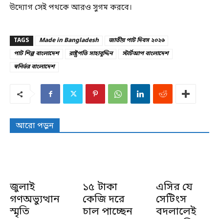
উদ্যোগ সেই পথকে আরও সুগম করবে।
TAGS
Made in Bangladesh
জাতীয় পাট দিবস ২০২৬
পাট শিল্প বাংলাদেশ
রাষ্ট্রপতি সাহাবুদ্দিন
স্টার্টআপ বাংলাদেশ
স্বনির্ভর বাংলাদেশ
আরো পড়ুন
জুলাই
১৫ টাকা
এসির যে
গণঅভ্যুত্থান
কেজি দরে
সেটিংস
স্মৃতি
চাল পাচ্ছেন
বদলালেই