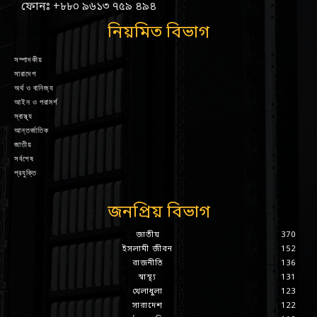
ফোনঃ +৮৮০ ৯৬১৩ ৭৫৯ ৪৯৪
নিয়মিত বিভাগ
সম্পাদকীয়
সারাদেশ
অর্থ ও বানিজ্য
আইন ও পরামর্শ
স্বাস্থ্য
আন্তর্জাতিক
জাতীয়
সর্বশেষ
প্রযুক্তি
জনপ্রিয় বিভাগ
জাতীয়
370
ইসলামী জীবন
152
রাজনীতি
136
স্বাস্থ্য
131
খেলাধুলা
123
সারাদেশ
122