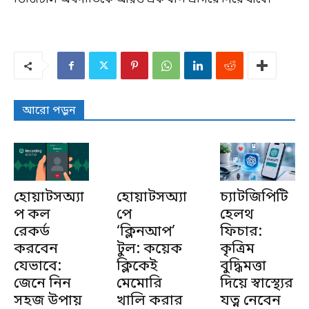
ডিজিটাল অর্থনীতিকে আরও এক ধাপ এগিয়ে নিয়ে যাবে।
আরো পড়ুন
হোয়াটসঅ্যা
হোয়াটসঅ্যা
চ্যাটজিপিটি
প কল
পে
হেলথ
রেকর্ড
‘ক্লিনআপ’
ফিচার:
করবেন
টুল: কয়েক
কৃত্রিম
যেভাবে:
ক্লিকেই
বুদ্ধিমত্তা
জেনে নিন
মেমোরি
দিয়ে স্বাস্থ্যের
সহজ উপায়
খালি করার
যত্ন নেবেন