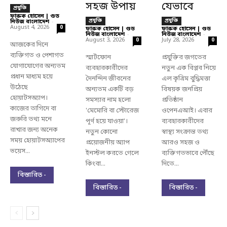
সহজ উপায়
যেভাবে
প্রযুক্তি
ফারুক হোসেন | গুড
প্রযুক্তি
প্রযুক্তি
নিউজ বাংলাদেশ
-
August 4, 2026
0
ফারুক হোসেন | গুড
ফারুক হোসেন | গুড
নিউজ বাংলাদেশ
-
নিউজ বাংলাদেশ
-
August 3, 2026
July 28, 2026
0
0
আজকের দিনে
ব্যক্তিগত ও পেশাগত
স্মার্টফোন
প্রযুক্তির জগতের
যোগাযোগের অন্যতম
ব্যবহারকারীদের
নতুন এক বিপ্লব নিয়ে
প্রধান মাধ্যম হয়ে
দৈনন্দিন জীবনের
এল কৃত্রিম বুদ্ধিমত্তা
উঠেছে
অন্যতম একটি বড়
বিষয়ক জনপ্রিয়
হোয়াটসঅ্যাপ।
সমস্যার নাম হলো
প্রতিষ্ঠান
কাজের তাগিদে বা
'মেমোরি বা স্টোরেজ
ওপেনএআই। এবার
জরুরি তথ্য মনে
পূর্ণ হয়ে যাওয়া'।
ব্যবহারকারীদের
রাখার জন্য অনেক
নতুন কোনো
স্বাস্থ্য সংক্রান্ত তথ্য
সময় হোয়াটসঅ্যাপের
প্রয়োজনীয় অ্যাপ
আরও সহজ ও
ভয়েস...
ইনস্টল করতে গেলে
ব্যক্তিগতভাবে পৌঁছে
কিংবা...
দিতে...
বিস্তারিত -
বিস্তারিত -
বিস্তারিত -