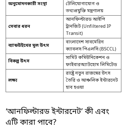
অনুমোদনকারী সংস্থা
টেলিযোগাযোগ ও
তথ্যপ্রযুক্তি মন্ত্রণালয়
আনফিল্টারড আইপি
সেবার ধরন
ট্রানজিট (Unfiltered IP
Transit)
বাংলাদেশ সাবমেরিন
ব্যান্ডউইথের মূল উৎস
ক্যাবলস পিএলসি (BSCCL)
সামিট কমিউনিকেশন ও
বিকল্প উৎস
ফাইবারঅ্যাটহোম লিমিটেড
রাষ্ট্রে নতুন রাজস্বের উৎস
লক্ষ্য
তৈরি ও আঞ্চলিক ইন্টারনেট
হাব হওয়া
‘আনফিল্টারড ইন্টারনেট’ কী এবং
এটি কারা পাবে?