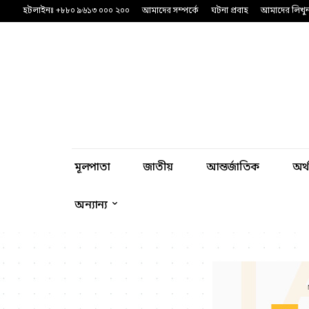
হটলাইনঃ +৮৮০ ৯৬১৩ ০০০ ২০০
আমাদের সম্পর্কে
ঘটনা প্রবাহ
আমাদের লিখু
মূলপাতা
জাতীয়
আন্তর্জাতিক
অর্
অন্যান্য