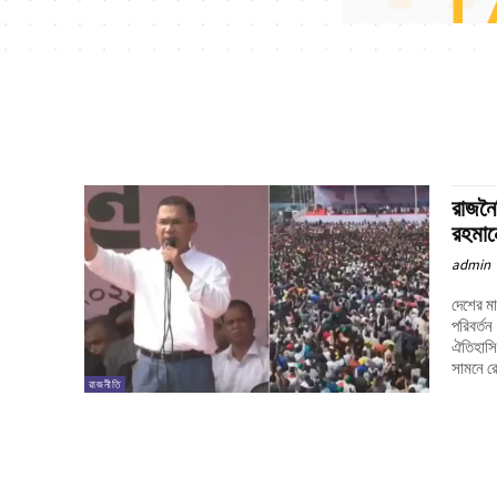
রাজনৈ
রহমান
admin
দেশের মা
পরিবর্ত
ঐতিহাসি
সামনে রে
রাজনীতি