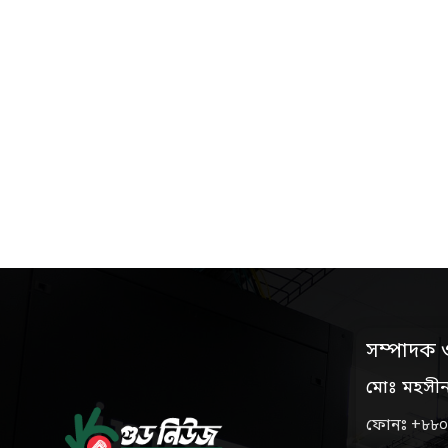
সম্পাদক 
মোঃ মহসী
ফোনঃ +৮৮০