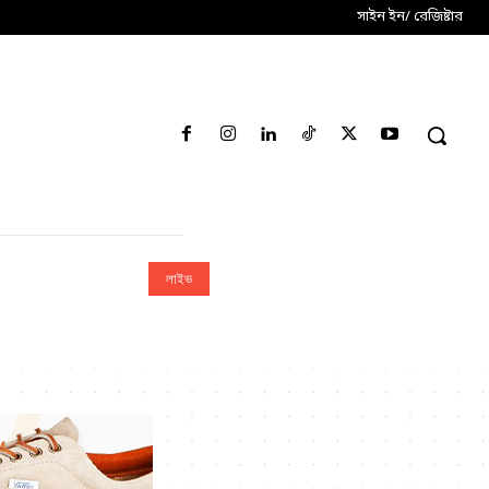
সাইন ইন/ রেজিষ্টার
লাইভ