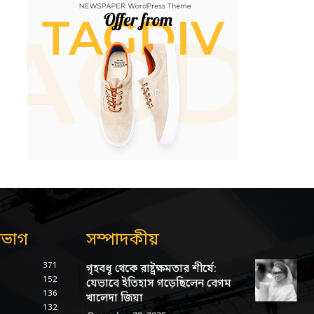
িভাগ
সম্পাদকীয়
371
গৃহবধূ থেকে রাষ্ট্রক্ষমতার শীর্ষে:
152
যেভাবে ইতিহাস গড়েছিলেন বেগম
136
খালেদা জিয়া
132