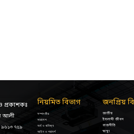
নিয়মিত বিভাগ
জনপ্রিয় ব
ও প্রকাশকঃ
জাতীয়
সম্পাদকীয়
ন আলী
ইসলামী জীবন
সারাদেশ
রাজনীতি
অর্থ ও বানিজ্য
 ৯৬১৩ ৭৫৯
স্বাস্থ্য
আইন ও পরামর্শ