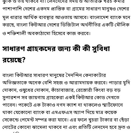
ঝুঁকি ও ভয় থাকবে না
। লেনদেনের সময় ও অতিরিক্ত খরচ কমার
পাশাপাশি দেশের একদম প্রান্তিক বা গ্রামের সাধারণ মানুষও দেশের
মূল ধারার আর্থিক ব্যবস্থার আওতায় আসবে
। বাংলাদেশ ব্যাংক মনে
করছে, বাংলা কিউআর দেশের ডিজিটাল অর্থনীতির একটি মৌলিক
ও শক্তিশালী অবকাঠামো হিসেবে কাজ করবে
।
সাধারণ গ্রাহকদের জন্য কী কী সুবিধা
রয়েছে?
বাংলা কিউআর সাধারণ মানুষের দৈনন্দিন কেনাকাটার
অভিজ্ঞতাকে অনেক বেশি সহজ ও আরামদায়ক করবে। পাড়ার মুদি
দোকান, ওষুধের দোকান, কাঁচাবাজার, রেস্তোরাঁ কিংবা বড় বড়
সুপারশপ সব জায়গায় গ্রাহকেরা একই কিউআর কোড দেখতে
পাবেন। পকেটে এক টাকাও নগদ ক্যাশ না থাকলেও স্মার্টফোনে
থাকা যেকোনো ব্যাংক বা এমএফএস অ্যাপ দিয়ে মাত্র কয়েক
সেকেন্ডে পেমেন্ট সম্পন্ন করা যাবে। এর ফলে খুচরা টাকার বা ছেঁড়া
নোটের কোনো ঝামেলা থাকবে না এবং প্রতিটি লেনদেন হবে দ্রুত ও