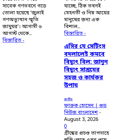
সাবেক গণভবনে গড়ে
যাচ্ছে, ঠিক তখনই
তোলা হয়েছে ‘জুলাই
মেহনতী ও নিম্ন আয়ের
গণঅভ্যুত্থান স্মৃতি
মানুষের জন্য এক
জাদুঘর’। আগামী ৬
বিশাল...
আগস্ট থেকে...
বিস্তারিত -
বিস্তারিত -
এসির যে সেটিংস
বদলালেই কমবে
বিদ্যুৎ বিল: জানুন
বিদ্যুৎ সাশ্রয়ের
সহজ ও কার্যকর
উপায়
জাতীয়
ফারুক হোসেন | গুড
নিউজ বাংলাদেশ
-
August 3, 2026
0
গ্রীষ্মের প্রচণ্ড তাপদাহে