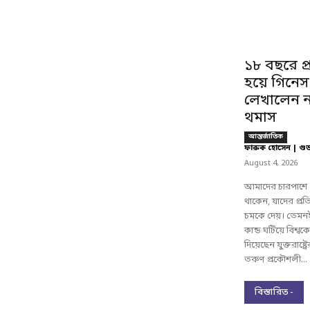
১৮ বছরে প
হয়ে গিনেস
লেখালেন ন
থমাস
আন্তর্জাতিক
ফারুক হোসেন | গু
-
August 4, 2026
আমাদের চারপাশে 
থাকেন, যাদের প্র
চমকে দেয়। তেমনই
কান্ড ঘটিয়ে বিশ্
দিয়েছেন যুক্তরাষ্ট্
তরুণ প্রকৌশলী...
বিস্তারিত -