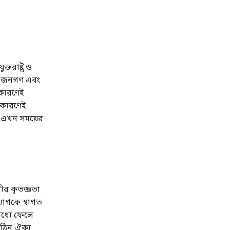
তরাষ্ট্র ও
ণ জনগণ এবং
 কারণেই
ই কারণেই
া এখন সময়ের
ভীর কৃতজ্ঞতা
যোগকে স্বাগত
মধ্যে ফেলে
কঠিন ঐক্য