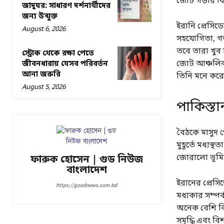
জোট গড়ার বি
জাদুঘর: সাধারণ দর্শনার্থীদের
জন্য উন্মুক্ত
ইরানি প্রেসিড
August 6, 2026
সহযোগিতা, গভী
তবে তারা খুব 
স্ট্রোক থেকে রক্ষা পেতে
জোট আঞ্চলিক শ
জীবনধারায় যেসব পরিবর্তন
আনা জরুরি
তিনি মনে করে
August 5, 2026
পাকিস্তা
বৈঠকে মাসুদ প
মুহূর্তে মধ্যস
জোরালো ভূমিক
ফারুক হোসেন | গুড নিউজ
বাংলাদেশ
ইরানের প্রেস
https://goodnews.com.bd
মধ্যকার সম্প
অনেক বেশি বিস
সমৃদ্ধি এবং 