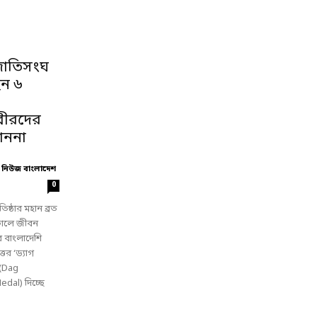
জাতিসংঘ
েন ৬
: বীরদের
মাননা
 নিউজ বাংলাদেশ
0
রতিষ্ঠার মহান ব্রত
নকালে জীবন
র বাংলাদেশি
্তর ‘ড্যাগ
 (Dag
dal) দিচ্ছে