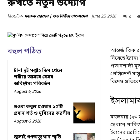
রুখতে নতুন উদ্যোগ
June 25, 2026
রিপোর্টার-
ফারুক হোসেন | গুড নিউজ বাংলাদেশ
0
বহুল পঠিত
আন্তর্জাতিক র
নিয়েছে ইরান।
প্রভাবশালী ম
টানা দুই সপ্তাহ ডিম খেলে
প্রেসিডেন্ট ম
শরীরে আসবে যেসব
বিশেষ প্রতিবে
অবিশ্বাস্য পরিবর্তন
August 6, 2026
ইসলামাবা
তওবা কবুল হওয়ার ১০টি
প্রধান শর্ত ও মুমিনের করণীয়
মঙ্গলবার (২৩ 
August 6, 2026
সেখানে পাকিস্
ইরানের প্রেস
জুলাই গণঅভ্যুত্থান স্মৃতি