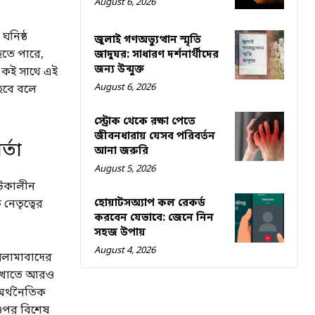
August 6, 2026
ঘনিষ্ঠ
জুলাই গণঅভ্যুত্থান স্মৃতি
হতে পারে,
জাদুঘর: সাধারণ দর্শনার্থীদের
জন্য উন্মুক্ত
 একই সাথে এই
August 6, 2026
 হবে বলে
স্ট্রোক থেকে রক্ষা পেতে
জীবনধারায় যেসব পরিবর্তন
্তা
আনা জরুরি
August 5, 2026
ংকটকালীন
হোয়াটসঅ্যাপ কল রেকর্ড
নেতৃত্বের
করবেন যেভাবে: জেনে নিন
সহজ উপায়
August 4, 2026
সলামাবাদের
গত খাতে আরও
 অর্থনৈতিক
 ওপর বিশেষ