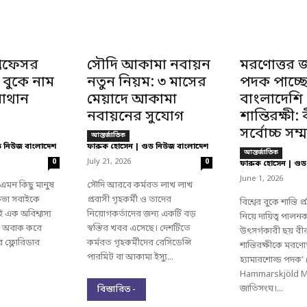
্রফেসর
সৌদি আকামা নবায়ন
মরণোত্তর 
 বুকে নাম
নতুন নিয়ম: ৩ মাসের
পদক পাচ্ছ
াথান
মেয়াদে আকামা
বাংলাদেশি
নবায়নের সুযোগ
শান্তিরক্ষী
সর্বোচ্চ সম্
আন্তর্জাতিক
ড নিউজ বাংলাদেশ
ফারুক হোসেন | গুড নিউজ বাংলাদেশ
আন্তর্জাতিক
-
July 21, 2026
0
0
ফারুক হোসেন | গুড
-
June 1, 2026
এমন কিছু মানুষ
সৌদি আরবে কর্মরত লাখ লাখ
তিভা সবাইকে
প্রবাসী গৃহকর্মী ও তাদের
বিশ্বের বুকে শান্তি প্
 এক অবিশ্বাস্য
নিয়োগকর্তাদের জন্য একটি বড়
নিয়ে দায়িত্ব পাল
বকে অবাক করে
স্বস্তির খবর এসেছে। দেশটিতে
উৎসর্গকারী ছয় বী
রের ফ্লোরিডার
কর্মরত গৃহকর্মীদের রেসিডেন্সি
শান্তিরক্ষীকে মরণোত
পারমিট বা আকামা ইস্যু...
হ্যামারশোল্ড পদক’
Hammarskjöld Me
জাতিসংঘ।...
বিস্তারিত -