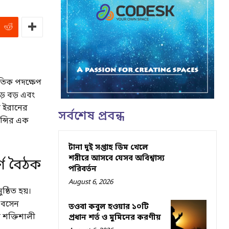
ৈতিক পদক্ষেপ
ড় বড় এবং
ন ইরানের
সর্বশেষ প্রবন্ধ
ন্সির এক
টানা দুই সপ্তাহ ডিম খেলে
শরীরে আসবে যেসব অবিশ্বাস্য
র্ণ বৈঠক
পরিবর্তন
August 6, 2026
্ঠিত হয়।
ে বসেন
তওবা কবুল হওয়ার ১০টি
 শক্তিশালী
প্রধান শর্ত ও মুমিনের করণীয়