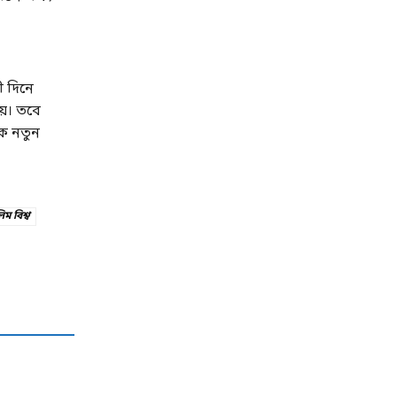
ী দিনে
য়। তবে
এক নতুন
িম বিশ্ব