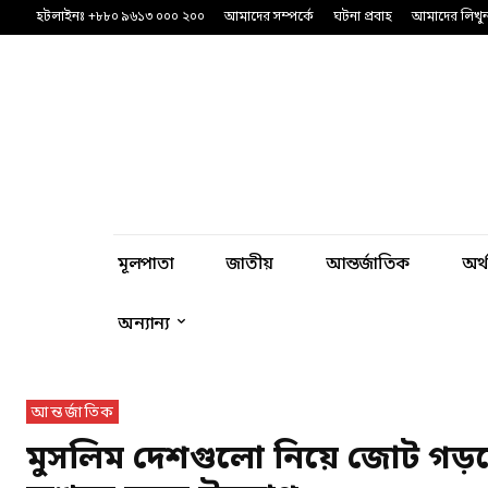
হটলাইনঃ +৮৮০ ৯৬১৩ ০০০ ২০০
আমাদের সম্পর্কে
ঘটনা প্রবাহ
আমাদের লিখু
মূলপাতা
জাতীয়
আন্তর্জাতিক
অর্
অন্যান্য
আন্তর্জাতিক
মুসলিম দেশগুলো নিয়ে জোট গড়তে