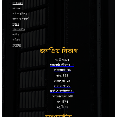
সম্পাদকীয়
সারাদেশ
অর্থ ও বানিজ্য
আইন ও পরামর্শ
স্বাস্থ্য
আন্তর্জাতিক
জাতীয়
সর্বশেষ
প্রযুক্তি
জনপ্রিয় বিভাগ
জাতীয়
371
ইসলামী জীবন
152
রাজনীতি
136
স্বাস্থ্য
132
খেলাধুলা
123
সারাদেশ
122
অর্থ ও বানিজ্য
119
আন্তর্জাতিক
108
চাকুরী
74
প্রযুক্তি
66